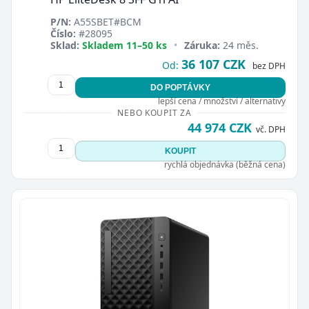
P/N:
A55SBET#BCM
Číslo:
#28095
Sklad:
Skladem 11–50 ks
•
Záruka:
24 měs.
36 107 CZK
Od:
bez DPH
DO POPTÁVKY
lepší cena / množství / alternativy
NEBO KOUPIT ZA
44 974 CZK
vč. DPH
KOUPIT
rychlá objednávka (běžná cena)