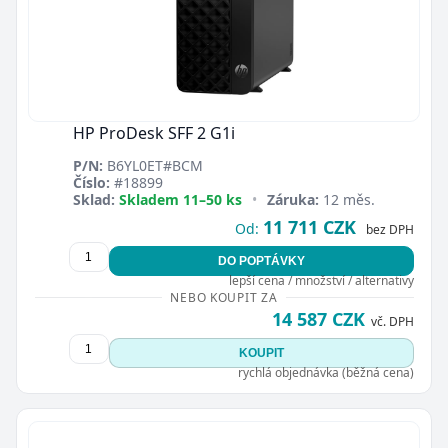
HP ProDesk SFF 2 G1i
P/N:
B6YL0ET#BCM
Číslo:
#18899
Sklad:
Skladem 11–50 ks
•
Záruka:
12 měs.
11 711 CZK
Od:
bez DPH
DO POPTÁVKY
lepší cena / množství / alternativy
NEBO KOUPIT ZA
14 587 CZK
vč. DPH
KOUPIT
rychlá objednávka (běžná cena)