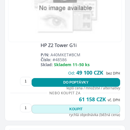
HP Z2 Tower G1i
P/N:
A40MKET#BCM
Číslo:
#48586
Sklad:
Skladem 11–50 ks
49 100 CZK
Od:
bez DPH
DO POPTÁVKY
lepší cena / množství / alternativy
NEBO KOUPIT ZA
61 158 CZK
vč. DPH
KOUPIT
rychlá objednávka (běžná cena)