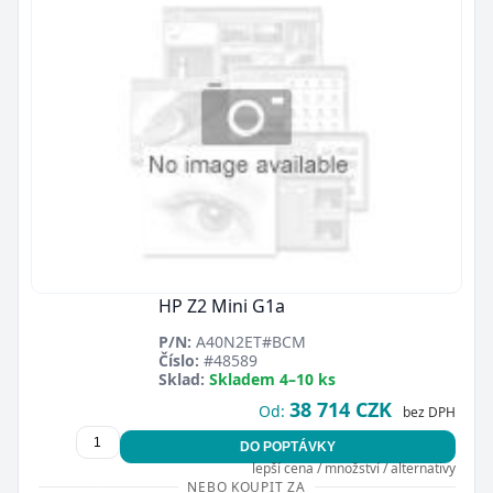
HP Z2 Mini G1a
P/N:
A40N2ET#BCM
Číslo:
#48589
Sklad:
Skladem 4–10 ks
38 714 CZK
Od:
bez DPH
DO POPTÁVKY
lepší cena / množství / alternativy
NEBO KOUPIT ZA