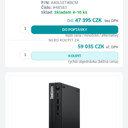
P/N:
A40LSET#BCM
Číslo:
#48583
Sklad:
Skladem 4–10 ks
47 395 CZK
Od:
bez DPH
DO POPTÁVKY
lepší cena / množství / alternativy
NEBO KOUPIT ZA
Zavřít
59 035 CZK
vč. DPH
KOUPIT
rychlá objednávka (běžná cena)