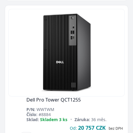
Dell Pro Tower QCT1255
P/N:
WWTWM
Číslo:
#8884
Sklad:
Skladem 3 ks
•
Záruka:
36 měs.
20 757 CZK
Od:
bez DPH