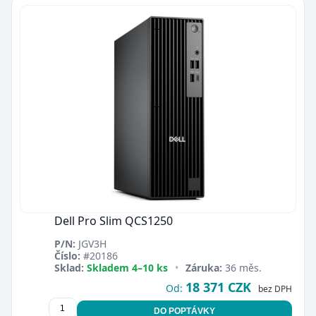
Dell Pro Slim QCS1250
P/N:
JGV3H
Číslo:
#20186
Sklad:
Skladem 4–10 ks
•
Záruka:
36 měs.
18 371 CZK
Od:
bez DPH
DO POPTÁVKY