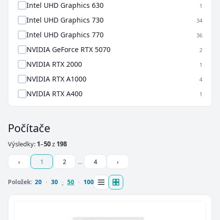
Intel UHD Graphics 630
1
Intel UHD Graphics 730
34
Intel UHD Graphics 770
36
NVIDIA GeForce RTX 5070
2
NVIDIA RTX 2000
1
NVIDIA RTX A1000
4
NVIDIA RTX A400
1
Počítače
Výsledky:
1
–
50
z
198
‹
1
2
…
4
›
Položek:
20
30
50
100