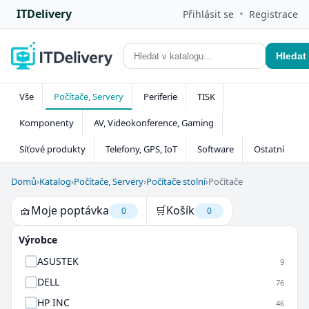
ITDelivery
•
Přihlásit se
Registrace
Hledat
Vše
Počítače, Servery
Periferie
TISK
Komponenty
AV, Videokonference, Gaming
Síťové produkty
Telefony, GPS, IoT
Software
Ostatní
Domů
›
Katalog
›
Počítače, Servery
›
Počítače stolní
›
Počítače
🧺
Moje poptávka
🛒
Košík
0
0
Výrobce
ASUSTEK
9
DELL
76
HP INC
46