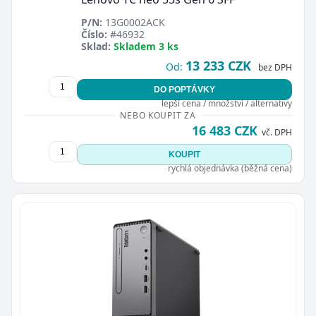
P/N:
13G0002ACK
Číslo:
#46932
Sklad:
Skladem 3 ks
13 233 CZK
Od:
bez DPH
DO POPTÁVKY
lepší cena / množství / alternativy
NEBO KOUPIT ZA
16 483 CZK
vč. DPH
KOUPIT
rychlá objednávka (běžná cena)