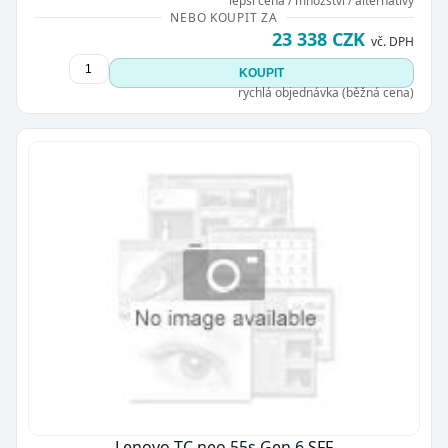
lepší cena / množství / alternativy
NEBO KOUPIT ZA
23 338 CZK
vč. DPH
KOUPIT
rychlá objednávka (běžná cena)
Lenovo TC neo 55s Gen 6 SFF