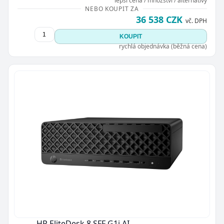
lepší cena / množství / alternativy
NEBO KOUPIT ZA
36 538 CZK
vč. DPH
KOUPIT
rychlá objednávka (běžná cena)
HP EliteDesk 8 SFF G1i AI