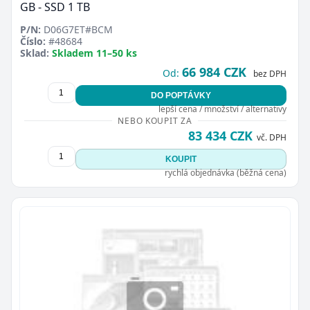
GB - SSD 1 TB
P/N:
D06G7ET#BCM
Číslo:
#48684
Sklad:
Skladem 11–50 ks
66 984 CZK
Od:
bez DPH
DO POPTÁVKY
lepší cena / množství / alternativy
NEBO KOUPIT ZA
83 434 CZK
vč. DPH
KOUPIT
rychlá objednávka (běžná cena)