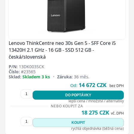
Lenovo ThinkCentre neo 30s Gen 5 - SFF Core i5
13420H 2.1 GHz - 16 GB - SSD 512 GB -
česká/slovenská
P/N:
13DK003SCK
Číslo:
#23565
Sklad:
Skladem 3 ks
•
Záruka:
36 měs.
14 672 CZK
Od:
bez DPH
DO POPTÁVKY
lepší cena / množství / alternativy
NEBO KOUPIT ZA
18 275 CZK
vč. DPH
KOUPIT
rychlá objednávka (běžná cena)