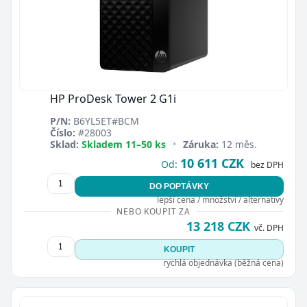
HP ProDesk Tower 2 G1i
P/N:
B6YL5ET#BCM
Číslo:
#28003
Sklad:
Skladem 11–50 ks
•
Záruka:
12 měs.
10 611 CZK
Od:
bez DPH
DO POPTÁVKY
lepší cena / množství / alternativy
NEBO KOUPIT ZA
13 218 CZK
vč. DPH
KOUPIT
rychlá objednávka (běžná cena)