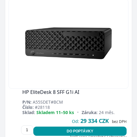
HP EliteDesk 8 SFF G1i AI
P/N:
A55SDET#BCM
Číslo:
#28118
Sklad:
Skladem 11–50 ks
•
Záruka:
24 měs.
29 334 CZK
Od:
bez DPH
DO POPTÁVKY