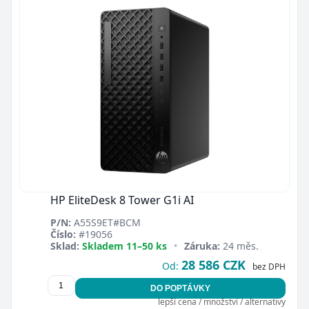
HP EliteDesk 8 Tower G1i AI
P/N:
A55S9ET#BCM
Číslo:
#19056
Sklad:
Skladem 11–50 ks
•
Záruka:
24 měs.
28 586 CZK
Od:
bez DPH
DO POPTÁVKY
lepší cena / množství / alternativy