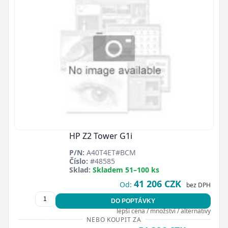
HP Z2 Tower G1i
P/N:
A40T4ET#BCM
Číslo:
#48585
Sklad:
Skladem 51–100 ks
41 206 CZK
Od:
bez DPH
DO POPTÁVKY
lepší cena / množství / alternativy
NEBO KOUPIT ZA