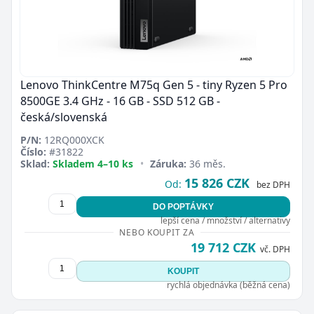
Lenovo ThinkCentre M75q Gen 5 - tiny Ryzen 5 Pro
8500GE 3.4 GHz - 16 GB - SSD 512 GB -
česká/slovenská
P/N:
12RQ000XCK
Číslo:
#31822
Sklad:
Skladem 4–10 ks
•
Záruka:
36 měs.
15 826 CZK
Od:
bez DPH
DO POPTÁVKY
lepší cena / množství / alternativy
NEBO KOUPIT ZA
19 712 CZK
vč. DPH
KOUPIT
rychlá objednávka (běžná cena)