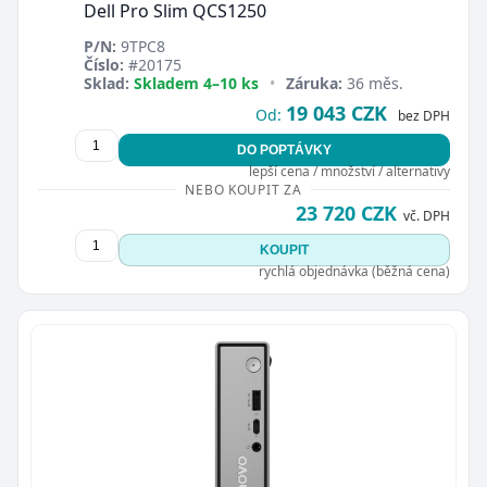
Dell Pro Slim QCS1250
P/N:
9TPC8
Číslo:
#20175
Sklad:
Skladem 4–10 ks
•
Záruka:
36 měs.
19 043 CZK
Od:
bez DPH
DO POPTÁVKY
lepší cena / množství / alternativy
NEBO KOUPIT ZA
23 720 CZK
vč. DPH
KOUPIT
rychlá objednávka (běžná cena)