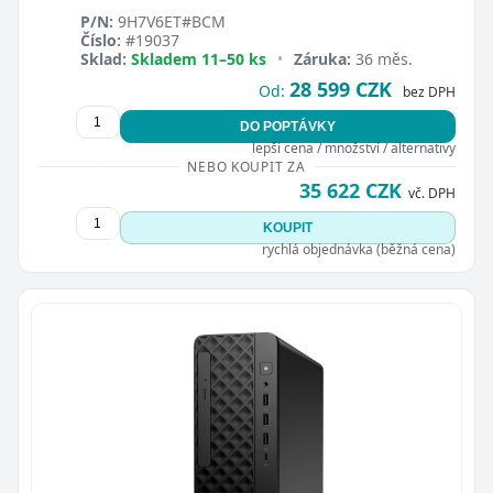
P/N:
9H7V6ET#BCM
Číslo:
#19037
Sklad:
Skladem 11–50 ks
•
Záruka:
36 měs.
28 599 CZK
Od:
bez DPH
DO POPTÁVKY
lepší cena / množství / alternativy
NEBO KOUPIT ZA
35 622 CZK
vč. DPH
KOUPIT
rychlá objednávka (běžná cena)