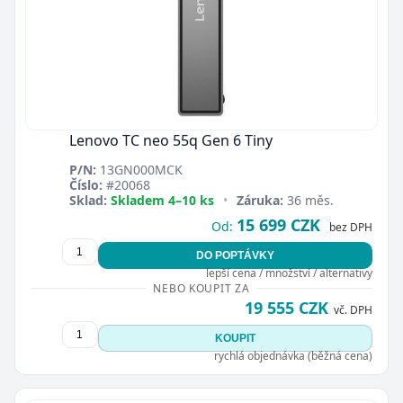
Lenovo TC neo 55q Gen 6 Tiny
P/N:
13GN000MCK
Číslo:
#20068
Sklad:
Skladem 4–10 ks
•
Záruka:
36 měs.
15 699 CZK
Od:
bez DPH
DO POPTÁVKY
lepší cena / množství / alternativy
NEBO KOUPIT ZA
19 555 CZK
vč. DPH
KOUPIT
rychlá objednávka (běžná cena)