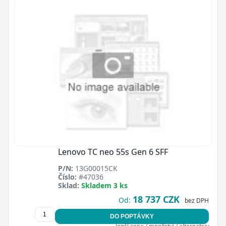
Lenovo TC neo 55s Gen 6 SFF
P/N:
13G00015CK
Číslo:
#47036
Sklad:
Skladem 3 ks
18 737 CZK
Od:
bez DPH
DO POPTÁVKY