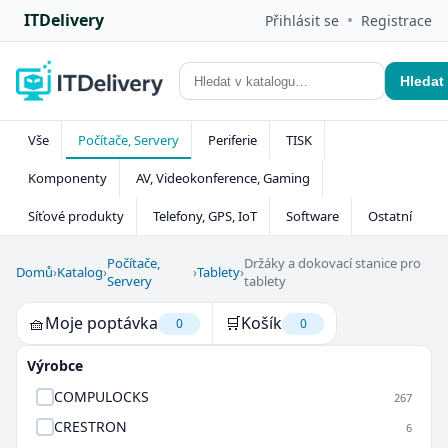
ITDelivery
•
Přihlásit se
Registrace
Hledat
Vše
Počítače, Servery
Periferie
TISK
Komponenty
AV, Videokonference, Gaming
Síťové produkty
Telefony, GPS, IoT
Software
Ostatní
Počítače,
Držáky a dokovací stanice pro
Domů
›
Katalog
›
›
Tablety
›
Servery
tablety
🧺
Moje poptávka
🛒
Košík
0
0
Výrobce
COMPULOCKS
267
CRESTRON
6