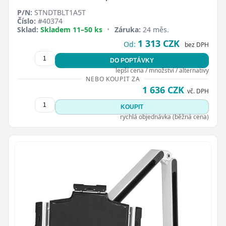
P/N:
STNDTBLT1A5T
Číslo:
#40374
Sklad:
Skladem 11–50 ks
•
Záruka:
24 měs.
1 313 CZK
Od:
bez DPH
DO POPTÁVKY
lepší cena / množství / alternativy
NEBO KOUPIT ZA
1 636 CZK
vč. DPH
KOUPIT
rychlá objednávka (běžná cena)