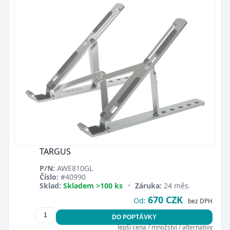
TARGUS
P/N:
AWE810GL
Číslo:
#40990
Sklad:
Skladem >100 ks
•
Záruka:
24 měs.
670 CZK
Od:
bez DPH
DO POPTÁVKY
lepší cena / množství / alternativy