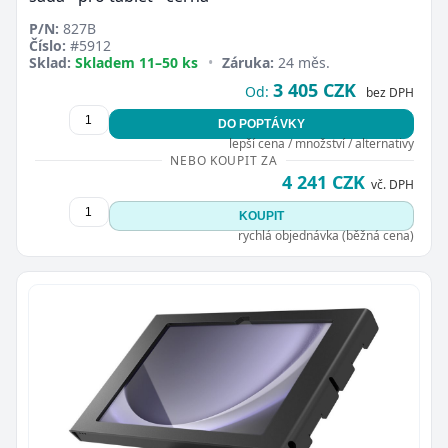
P/N:
827B
Číslo:
#5912
Sklad:
Skladem 11–50 ks
•
Záruka:
24 měs.
3 405 CZK
Od:
bez DPH
DO POPTÁVKY
lepší cena / množství / alternativy
NEBO KOUPIT ZA
4 241 CZK
vč. DPH
KOUPIT
rychlá objednávka (běžná cena)