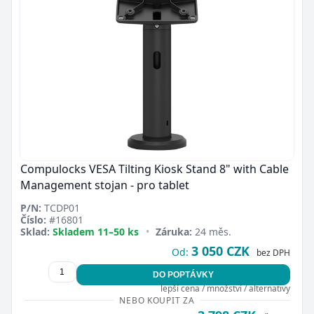
Compulocks VESA Tilting Kiosk Stand 8" with Cable
Management stojan - pro tablet
P/N:
TCDP01
Číslo:
#16801
Sklad:
Skladem 11–50 ks
•
Záruka:
24 měs.
3 050 CZK
Od:
bez DPH
DO POPTÁVKY
lepší cena / množství / alternativy
NEBO KOUPIT ZA