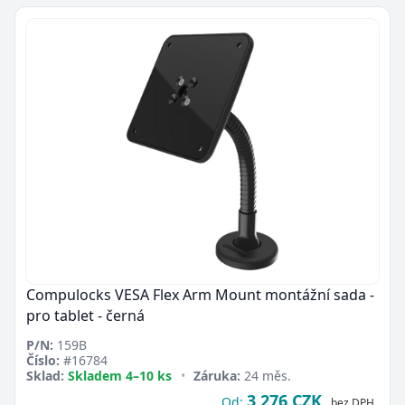
Compulocks VESA Flex Arm Mount montážní sada -
pro tablet - černá
P/N:
159B
Číslo:
#16784
Sklad:
Skladem 4–10 ks
•
Záruka:
24 měs.
3 276 CZK
Od:
bez DPH