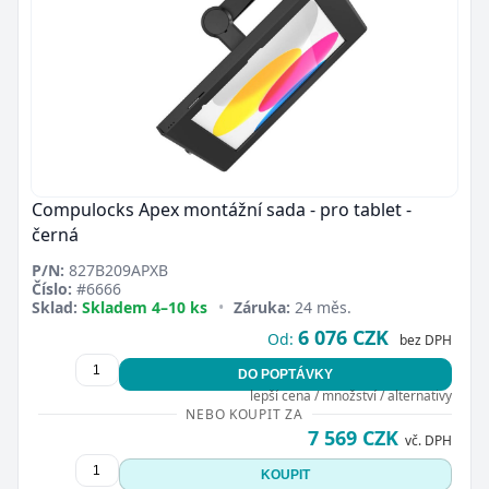
Compulocks Apex montážní sada - pro tablet -
černá
P/N:
827B209APXB
Číslo:
#6666
Sklad:
Skladem 4–10 ks
•
Záruka:
24 měs.
6 076 CZK
Od:
bez DPH
DO POPTÁVKY
lepší cena / množství / alternativy
NEBO KOUPIT ZA
7 569 CZK
vč. DPH
KOUPIT