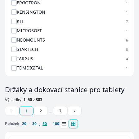
ERGOTRON
1
KENSINGTON
1
KIT
7
MICROSOFT
1
NEOMOUNTS
6
STARTECH
8
TARGUS
4
TDMDIGITAL
1
Držáky a dokovací stanice pro tablety
Výsledky:
1
–
50
z
303
‹
1
2
…
7
›
Položek:
20
30
50
100