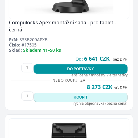
Compulocks Apex montážní sada - pro tablet -
černá
P/N:
333B209APXB
Číslo:
#17505
Sklad:
Skladem 11–50 ks
6 641 CZK
Od:
bez DPH
DO POPTÁVKY
lepší cena / množství / alternativy
NEBO KOUPIT ZA
8 273 CZK
vč. DPH
KOUPIT
rychlá objednávka (běžná cena)