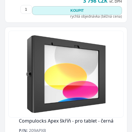
3 798 CZK
vč. DPH
KOUPIT
rychlá objednávka (běžná cena)
Compulocks Apex škříň - pro tablet - černá
P/N:
209APXB