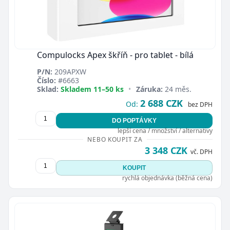
Compulocks Apex škříň - pro tablet - bílá
P/N:
209APXW
Číslo:
#6663
Sklad:
Skladem 11–50 ks
•
Záruka:
24 měs.
2 688 CZK
Od:
bez DPH
DO POPTÁVKY
lepší cena / množství / alternativy
NEBO KOUPIT ZA
3 348 CZK
vč. DPH
KOUPIT
rychlá objednávka (běžná cena)