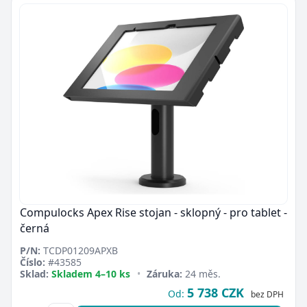
Compulocks Apex Rise stojan - sklopný - pro tablet -
černá
P/N:
TCDP01209APXB
Číslo:
#43585
Sklad:
Skladem 4–10 ks
•
Záruka:
24 měs.
5 738 CZK
Od:
bez DPH