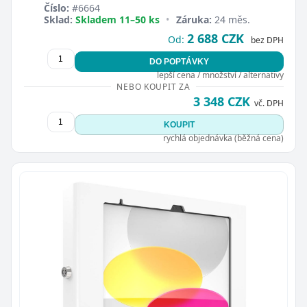
Číslo:
#6664
Sklad:
Skladem 11–50 ks
•
Záruka:
24 měs.
2 688 CZK
Od:
bez DPH
DO POPTÁVKY
lepší cena / množství / alternativy
NEBO KOUPIT ZA
3 348 CZK
vč. DPH
KOUPIT
rychlá objednávka (běžná cena)