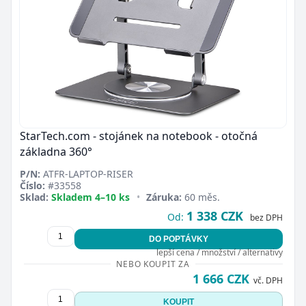
Zavřít
StarTech.com - stojánek na notebook - otočná
základna 360°
P/N:
ATFR-LAPTOP-RISER
Číslo:
#33558
Sklad:
Skladem 4–10 ks
•
Záruka:
60 měs.
1 338 CZK
Od:
bez DPH
DO POPTÁVKY
lepší cena / množství / alternativy
NEBO KOUPIT ZA
1 666 CZK
vč. DPH
KOUPIT