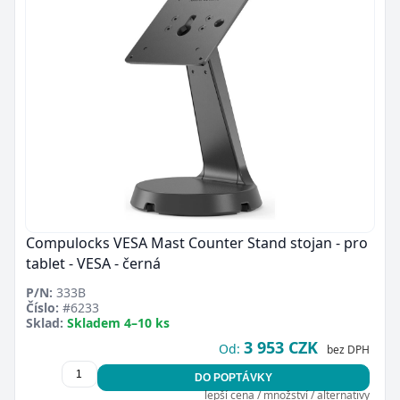
Compulocks VESA Mast Counter Stand stojan - pro
tablet - VESA - černá
P/N:
333B
Číslo:
#6233
Sklad:
Skladem 4–10 ks
3 953 CZK
Od:
bez DPH
DO POPTÁVKY
lepší cena / množství / alternativy