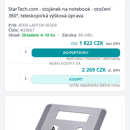
StarTech.com - stojánek na notebook - otočení
360°, teleskopická výšková úprava
P/N:
ATER-LAPTOP-RISER
Číslo:
#33667
Sklad:
Skladem 4–10 ks
•
Záruka:
60 měs.
1 822 CZK
Od:
bez DPH
DO POPTÁVKY
lepší cena / množství / alternativy
NEBO KOUPIT ZA
2 269 CZK
vč. DPH
KOUPIT
rychlá objednávka (běžná cena)