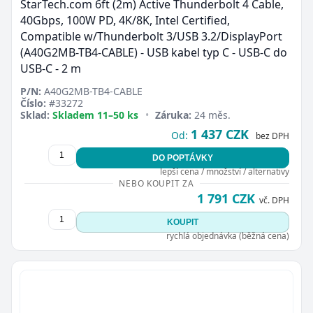
StarTech.com 6ft (2m) Active Thunderbolt 4 Cable,
40Gbps, 100W PD, 4K/8K, Intel Certified,
Compatible w/Thunderbolt 3/USB 3.2/DisplayPort
(A40G2MB-TB4-CABLE) - USB kabel typ C - USB-C do
USB-C - 2 m
P/N:
A40G2MB-TB4-CABLE
Číslo:
#33272
Sklad:
Skladem 11–50 ks
•
Záruka:
24 měs.
1 437 CZK
Od:
bez DPH
DO POPTÁVKY
lepší cena / množství / alternativy
NEBO KOUPIT ZA
1 791 CZK
vč. DPH
KOUPIT
rychlá objednávka (běžná cena)