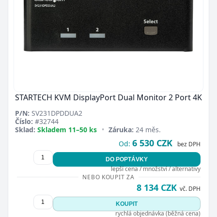
STARTECH KVM DisplayPort Dual Monitor 2 Port 4K
P/N:
SV231DPDDUA2
Číslo:
#32744
Sklad:
Skladem 11–50 ks
•
Záruka:
24 měs.
6 530 CZK
Od:
bez DPH
DO POPTÁVKY
lepší cena / množství / alternativy
NEBO KOUPIT ZA
8 134 CZK
vč. DPH
KOUPIT
rychlá objednávka (běžná cena)