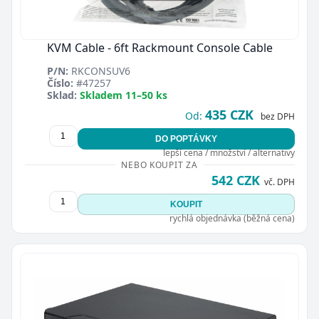
KVM Cable - 6ft Rackmount Console Cable
P/N:
RKCONSUV6
Číslo:
#47257
Sklad:
Skladem 11–50 ks
435 CZK
Od:
bez DPH
DO POPTÁVKY
lepší cena / množství / alternativy
NEBO KOUPIT ZA
542 CZK
vč. DPH
KOUPIT
rychlá objednávka (běžná cena)