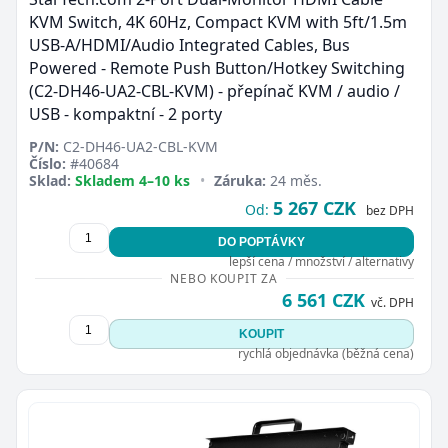
KVM Switch, 4K 60Hz, Compact KVM with 5ft/1.5m
USB-A/HDMI/Audio Integrated Cables, Bus
Powered - Remote Push Button/Hotkey Switching
(C2-DH46-UA2-CBL-KVM) - přepínač KVM / audio /
USB - kompaktní - 2 porty
P/N:
C2-DH46-UA2-CBL-KVM
Číslo:
#40684
Sklad:
Skladem 4–10 ks
•
Záruka:
24 měs.
5 267 CZK
Od:
bez DPH
DO POPTÁVKY
lepší cena / množství / alternativy
NEBO KOUPIT ZA
6 561 CZK
vč. DPH
KOUPIT
rychlá objednávka (běžná cena)