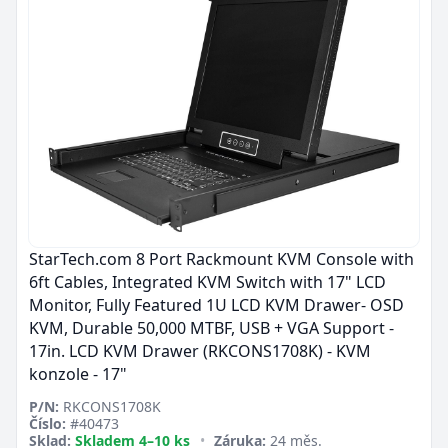
StarTech.com 8 Port Rackmount KVM Console with
6ft Cables, Integrated KVM Switch with 17" LCD
Monitor, Fully Featured 1U LCD KVM Drawer- OSD
KVM, Durable 50,000 MTBF, USB + VGA Support -
17in. LCD KVM Drawer (RKCONS1708K) - KVM
konzole - 17"
P/N:
RKCONS1708K
Číslo:
#40473
Sklad:
Skladem 4–10 ks
•
Záruka:
24 měs.