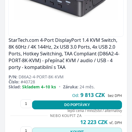
StarTech.com 4-Port DisplayPort 1.4 KVM Switch,
8K 60Hz / 4K 144Hz, 2x USB 3.0 Ports, 4x USB 2.0
Ports, Hotkey Switching, TAA Compliant (D86A2-4-
PORT-8K-KVM) - přepínač KVM / audio / USB - 4
porty - kompatibilní s TAA
P/N:
D86A2-4-PORT-8K-KVM
Číslo:
#40728
Sklad:
Skladem 4–10 ks
•
Záruka:
24 měs.
9 813 CZK
Od:
bez DPH
DO POPTÁVKY
lepší cena / množství / alternativy
NEBO KOUPIT ZA
12 223 CZK
vč. DPH