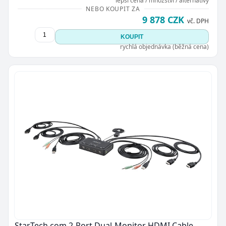
lepší cena / množství / alternativy
NEBO KOUPIT ZA
9 878 CZK
vč. DPH
KOUPIT
rychlá objednávka (běžná cena)
StarTech.com 2-Port Dual-Monitor HDMI Cable