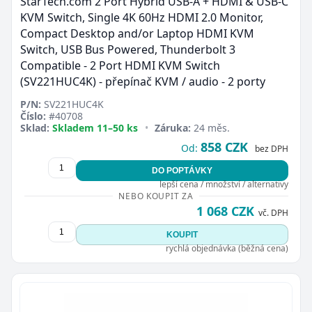
StarTech.com 2 Port Hybrid USB-A + HDMI & USB-C
KVM Switch, Single 4K 60Hz HDMI 2.0 Monitor,
Compact Desktop and/or Laptop HDMI KVM
Switch, USB Bus Powered, Thunderbolt 3
Compatible - 2 Port HDMI KVM Switch
(SV221HUC4K) - přepínač KVM / audio - 2 porty
P/N:
SV221HUC4K
Číslo:
#40708
Sklad:
Skladem 11–50 ks
•
Záruka:
24 měs.
858 CZK
Od:
bez DPH
DO POPTÁVKY
lepší cena / množství / alternativy
NEBO KOUPIT ZA
1 068 CZK
vč. DPH
KOUPIT
rychlá objednávka (běžná cena)