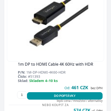
1m DP to HDMI Cable 4K 60Hz with HDR
P/N:
1M-DP-HDMI-4K60-HDR
Číslo:
#51393
Sklad:
Skladem 4–10 ks
461 CZK
Od:
bez DPH
DO POPTÁVKY
lepší cena / množství / alternativy
NEBO KOUPIT ZA
574 CZK
vč. DPH