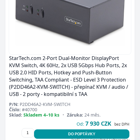
StarTech.com 2-Port Dual-Monitor DisplayPort
KVM Switch, 4K 60Hz, 2x USB 5Gbps Hub Ports, 2x
USB 2.0 HID Ports, Hotkey and Push-Button
Switching, TAA Compliant - ESD Level 3 Protection
(P2DD46A2-KVM-SWITCH) - přepínač KVM / audio /
USB - 2 porty - kompatibilní s TAA
P/N:
P2DD46A2-KVM-SWITCH
Číslo:
#40700
Sklad:
Skladem 4–10 ks
•
Záruka:
24 měs.
7 930 CZK
Od:
bez DPH
DO POPTÁVKY