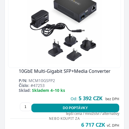
Zavřít
10GbE Multi-Gigabit SFP+Media Converter
P/N:
MCM10GSFP2
Číslo:
#47253
Sklad:
Skladem 4–10 ks
5 392 CZK
Od:
bez DPH
DO POPTÁVKY
lepší cena / množství / alternativy
NEBO KOUPIT ZA
6 717 CZK
vč. DPH