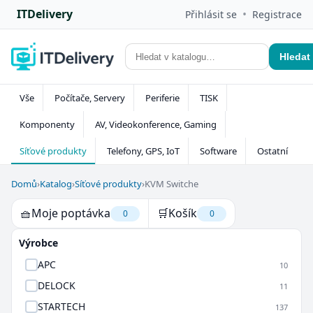
ITDelivery
•
Přihlásit se
Registrace
Hledat
Vše
Počítače, Servery
Periferie
TISK
Komponenty
AV, Videokonference, Gaming
Síťové produkty
Telefony, GPS, IoT
Software
Ostatní
Domů
›
Katalog
›
Síťové produkty
›
KVM Switche
🧺
Moje poptávka
🛒
Košík
0
0
Výrobce
APC
10
DELOCK
11
STARTECH
137