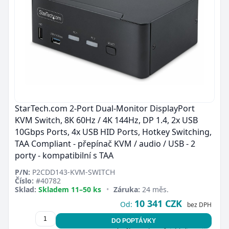
StarTech.com 2-Port Dual-Monitor DisplayPort
KVM Switch, 8K 60Hz / 4K 144Hz, DP 1.4, 2x USB
10Gbps Ports, 4x USB HID Ports, Hotkey Switching,
TAA Compliant - přepínač KVM / audio / USB - 2
porty - kompatibilní s TAA
P/N:
P2CDD143-KVM-SWITCH
Číslo:
#40782
Sklad:
Skladem 11–50 ks
•
Záruka:
24 měs.
10 341 CZK
Od:
bez DPH
DO POPTÁVKY