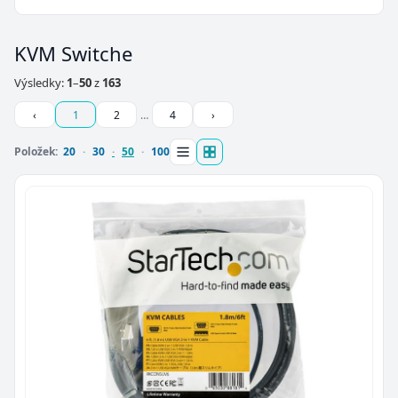
KVM Switche
Výsledky:
1
–
50
z
163
‹
1
2
…
4
›
Položek:
20
30
50
100