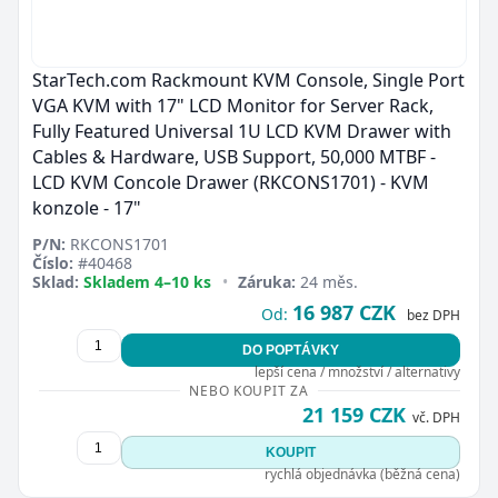
StarTech.com Rackmount KVM Console, Single Port
VGA KVM with 17" LCD Monitor for Server Rack,
Fully Featured Universal 1U LCD KVM Drawer with
Cables & Hardware, USB Support, 50,000 MTBF -
LCD KVM Concole Drawer (RKCONS1701) - KVM
konzole - 17"
P/N:
RKCONS1701
Číslo:
#40468
Sklad:
Skladem 4–10 ks
•
Záruka:
24 měs.
16 987 CZK
Od:
bez DPH
DO POPTÁVKY
lepší cena / množství / alternativy
NEBO KOUPIT ZA
21 159 CZK
vč. DPH
KOUPIT
rychlá objednávka (běžná cena)