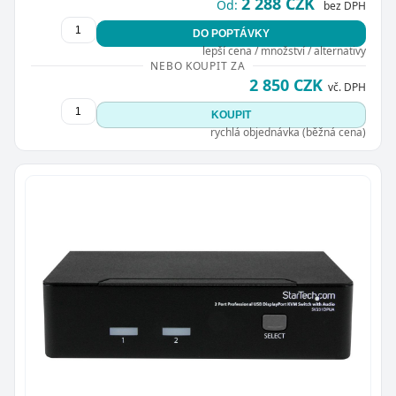
2 288 CZK
Od:
bez DPH
DO POPTÁVKY
lepší cena / množství / alternativy
NEBO KOUPIT ZA
2 850 CZK
vč. DPH
KOUPIT
rychlá objednávka (běžná cena)