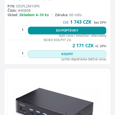
P/N:
DISPL2M10PK
Číslo:
#40808
Sklad:
Skladem 4–10 ks
•
Záruka:
60 měs.
1 743 CZK
Od:
bez DPH
DO POPTÁVKY
lepší cena / množství / alternativy
NEBO KOUPIT ZA
2 171 CZK
vč. DPH
KOUPIT
rychlá objednávka (běžná cena)