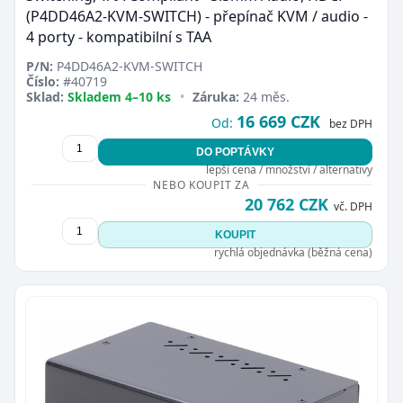
(P4DD46A2-KVM-SWITCH) - přepínač KVM / audio -
4 porty - kompatibilní s TAA
P/N:
P4DD46A2-KVM-SWITCH
Číslo:
#40719
Sklad:
Skladem 4–10 ks
•
Záruka:
24 měs.
16 669 CZK
Od:
bez DPH
DO POPTÁVKY
lepší cena / množství / alternativy
NEBO KOUPIT ZA
20 762 CZK
vč. DPH
KOUPIT
rychlá objednávka (běžná cena)