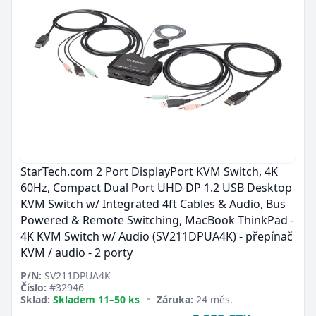
StarTech.com 2 Port DisplayPort KVM Switch, 4K
60Hz, Compact Dual Port UHD DP 1.2 USB Desktop
KVM Switch w/ Integrated 4ft Cables & Audio, Bus
Powered & Remote Switching, MacBook ThinkPad -
4K KVM Switch w/ Audio (SV211DPUA4K) - přepínač
KVM / audio - 2 porty
P/N:
SV211DPUA4K
Číslo:
#32946
Sklad:
Skladem 11–50 ks
•
Záruka:
24 měs.