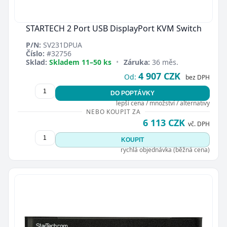
STARTECH 2 Port USB DisplayPort KVM Switch
P/N:
SV231DPUA
Číslo:
#32756
Sklad:
Skladem 11–50 ks
•
Záruka:
36 měs.
4 907 CZK
Od:
bez DPH
DO POPTÁVKY
lepší cena / množství / alternativy
NEBO KOUPIT ZA
6 113 CZK
vč. DPH
KOUPIT
rychlá objednávka (běžná cena)