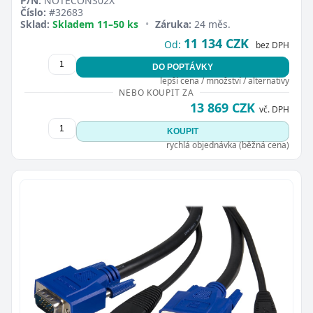
P/N:
NOTECONS02X
Číslo:
#32683
Sklad:
Skladem 11–50 ks
•
Záruka:
24 měs.
11 134 CZK
Od:
bez DPH
DO POPTÁVKY
lepší cena / množství / alternativy
NEBO KOUPIT ZA
13 869 CZK
vč. DPH
KOUPIT
rychlá objednávka (běžná cena)