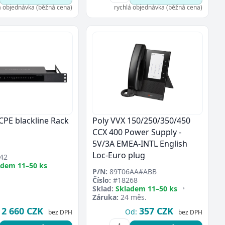
á objednávka (běžná cena)
rychlá objednávka (běžná cena)
PE blackline Rack
Poly VVX 150/250/350/450
CCX 400 Power Supply -
5V/3A EMEA-INTL English
Loc-Euro plug
42
adem 11–50 ks
P/N:
89T06AA#ABB
Číslo:
#18268
Sklad:
Skladem 11–50 ks
•
Záruka:
24 měs.
2 660 CZK
357 CZK
Od:
bez DPH
bez DPH