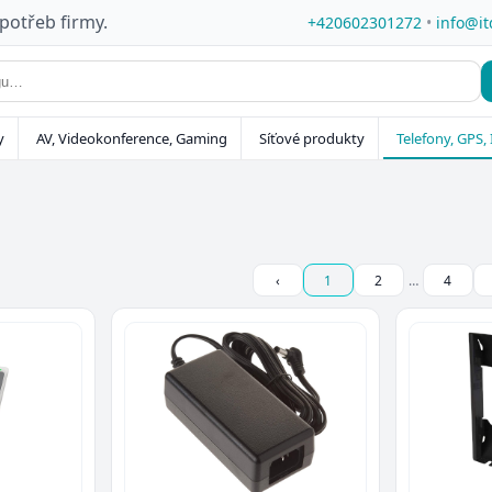
 potřeb firmy.
+420602301272
•
info@it
y
AV, Videokonference, Gaming
Síťové produkty
Telefony, GPS, 
‹
1
2
…
4