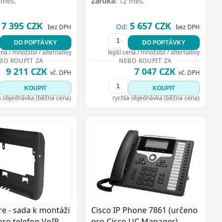
 měs.
Záruka:
12 měs.
7 395 CZK
5 657 CZK
Od:
bez DPH
bez DPH
DO POPTÁVKY
DO POPTÁVKY
ena / množství / alternativy
lepší cena / množství / alternativy
BO KOUPIT ZA
NEBO KOUPIT ZA
9 211 CZK
7 047 CZK
vč. DPH
vč. DPH
KOUPIT
KOUPIT
á objednávka (běžná cena)
rychlá objednávka (běžná cena)
re - sada k montáži
Cisco IP Phone 7861 (určeno
pro telefon VoIP
pro Cisco UC Manager)