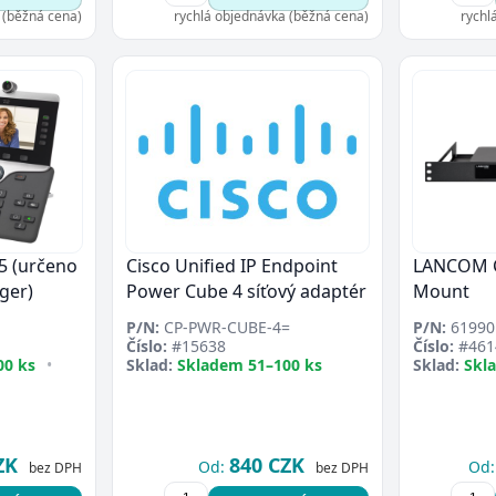
 (běžná cena)
rychlá objednávka (běžná cena)
rychl
5 (určeno
Cisco Unified IP Endpoint
LANCOM C
ger)
Power Cube 4 síťový adaptér
Mount
P/N:
CP-PWR-CUBE-4=
P/N:
61990
Číslo:
#15638
Číslo:
#461
00 ks
•
Sklad:
Skladem 51–100 ks
Sklad:
Skl
ZK
840 CZK
Od:
Od:
bez DPH
bez DPH