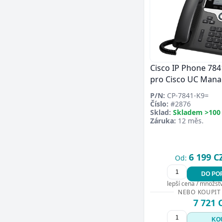
Cisco IP Phone 784
pro Cisco UC Mana
P/N:
CP-7841-K9=
Číslo:
#2876
Sklad:
Skladem >100
Záruka:
12 měs.
6 199 C
Od:
DO PO
lepší cena / množství
NEBO KOUPIT
7 721 
KO