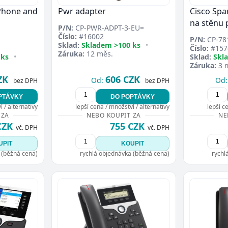
 Phone and
Pwr adapter
Cisco Spa
na stěnu 
P/N:
CP-PWR-ADPT-3-EU=
Číslo:
#16002
P/N:
CP-78
Sklad:
Skladem >100 ks
•
Číslo:
#157
Záruka:
12 měs.
 ks
•
Sklad:
Skl
Záruka:
3 
ZK
606 CZK
Od:
Od:
bez DPH
bez DPH
PTÁVKY
DO POPTÁVKY
 / alternativy
lepší cena / množství / alternativy
lepší c
 ZA
NEBO KOUPIT ZA
NE
CZK
755 CZK
vč. DPH
vč. DPH
UPIT
KOUPIT
 (běžná cena)
rychlá objednávka (běžná cena)
rychl