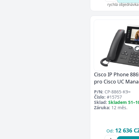
rychlá objednávka
Cisco IP Phone 886
pro Cisco UC Mana
P/N:
CP-8865-K9=
Číslo:
#15757
Sklad:
Skladem 51–1
Záruka:
12 měs.
12 636 C
Od: