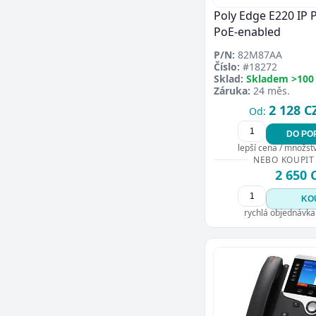
Poly Edge E220 IP
PoE-enabled
P/N:
82M87AA
Číslo:
#18272
Sklad:
Skladem >100
Záruka:
24 měs.
2 128 C
Od:
DO PO
lepší cena / množství
NEBO KOUPIT
2 650 
KO
rychlá objednávka