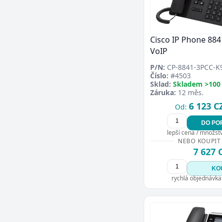
Cisco IP Phone 8841
VoIP
P/N:
CP-8841-3PCC-K
Číslo:
#4503
Sklad:
Skladem >100
Záruka:
12 měs.
6 123 C
Od:
DO PO
lepší cena / množství
NEBO KOUPIT
7 627 
KO
rychlá objednávka