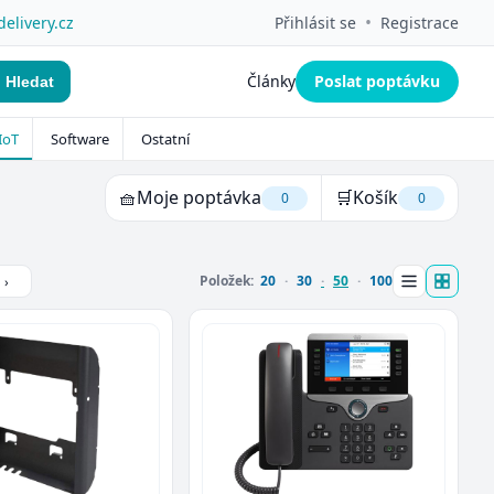
•
delivery.cz
Přihlásit se
Registrace
Články
Poslat poptávku
Hledat
IoT
Software
Ostatní
🧺
Moje poptávka
🛒
Košík
0
0
Položek:
20
30
50
100
›