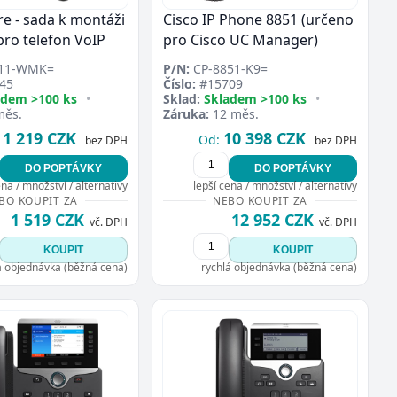
re - sada k montáži
Cisco IP Phone 8851 (určeno
pro telefon VoIP
pro Cisco UC Manager)
11-WMK=
P/N:
CP-8851-K9=
45
Číslo:
#15709
adem >100 ks
•
Sklad:
Skladem >100 ks
•
měs.
Záruka:
12 měs.
1 219 CZK
10 398 CZK
Od:
bez DPH
bez DPH
DO POPTÁVKY
DO POPTÁVKY
ena / množství / alternativy
lepší cena / množství / alternativy
BO KOUPIT ZA
NEBO KOUPIT ZA
1 519 CZK
12 952 CZK
vč. DPH
vč. DPH
KOUPIT
KOUPIT
á objednávka (běžná cena)
rychlá objednávka (běžná cena)