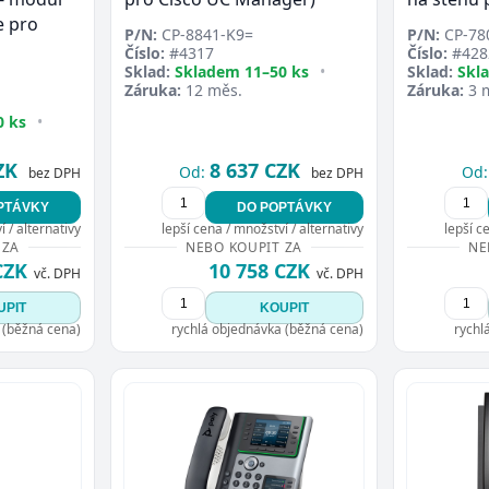
e pro
P/N:
CP-8841-K9=
P/N:
CP-78
Číslo:
#4317
Číslo:
#428
Sklad:
Skladem 11–50 ks
•
Sklad:
Skl
Záruka:
12 měs.
Záruka:
3 
0 ks
•
ZK
8 637 CZK
Od:
Od:
bez DPH
bez DPH
PTÁVKY
DO POPTÁVKY
 / alternativy
lepší cena / množství / alternativy
lepší c
 ZA
NEBO KOUPIT ZA
NE
CZK
10 758 CZK
vč. DPH
vč. DPH
UPIT
KOUPIT
 (běžná cena)
rychlá objednávka (běžná cena)
rychl