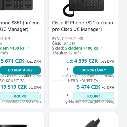
Phone 8861 (určeno
Cisco IP Phone 7821 (určeno
 UC Manager)
pro Cisco UC Manager)
61-K9=
P/N:
CP-7821-K9=
5
Číslo:
#4244
adem >100 ks
•
Sklad:
Skladem >100 ks
•
 měs.
Záruka:
12 měs.
15 671 CZK
4 395 CZK
Od:
bez DPH
bez DPH
DO POPTÁVKY
DO POPTÁVKY
ena / množství / alternativy
lepší cena / množství / alternativy
BO KOUPIT ZA
NEBO KOUPIT ZA
19 519 CZK
5 474 CZK
vč. DPH
vč. DPH
KOUPIT
KOUPIT
á objednávka (běžná cena)
rychlá objednávka (běžná cena)