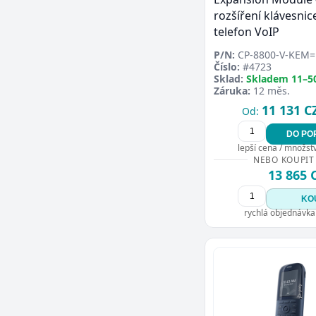
rozšíření klávesnic
telefon VoIP
P/N:
CP-8800-V-KEM=
Číslo:
#4723
Sklad:
Skladem 11–5
Záruka:
12 měs.
11 131 C
Od:
DO PO
lepší cena / množství
NEBO KOUPIT
13 865 
KO
rychlá objednávka