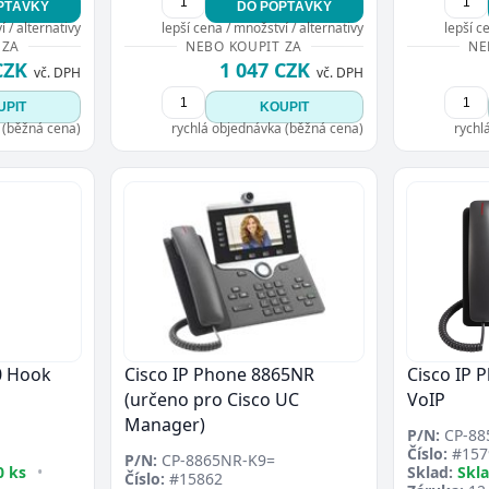
PTÁVKY
DO POPTÁVKY
Přejít do poptávky
Zavřít
 / alternativy
lepší cena / množství / alternativy
lepší c
 ZA
NEBO KOUPIT ZA
NE
CZK
1 047 CZK
vč. DPH
vč. DPH
UPIT
KOUPIT
 (běžná cena)
rychlá objednávka (běžná cena)
rychl
0 Hook
Cisco IP Phone 8865NR
Cisco IP 
(určeno pro Cisco UC
VoIP
Manager)
P/N:
CP-88
Číslo:
#157
P/N:
CP-8865NR-K9=
0 ks
•
Sklad:
Skl
Číslo:
#15862