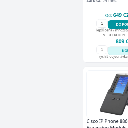
Záruka:
24 měs.
649 C
Od:
DO PO
lepší cena / množství
NEBO KOUPIT
809 
KO
rychlá objednávka
Cisco IP Phone 886
Expansion Module 