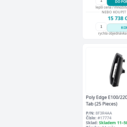
DO PO
lepší cena / množství
NEBO KOUPIT
15 738 
KO
rychlá objednávka
Poly Edge E100/22
Tab (25 Pieces)
P/N:
8F3R4AA
Číslo:
#17774
Sklad:
Skladem 11–5