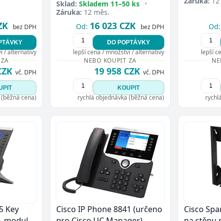
Záruka:
12
Sklad:
Skladem 11–50 ks
•
Záruka:
12 měs.
ZK
16 023 CZK
Od:
Od:
bez DPH
bez DPH
PTÁVKY
DO POPTÁVKY
 / alternativy
lepší cena / množství / alternativy
lepší c
 ZA
NEBO KOUPIT ZA
NE
CZK
19 958 CZK
vč. DPH
vč. DPH
UPIT
KOUPIT
 (běžná cena)
rychlá objednávka (běžná cena)
rychl
5 Key
Cisco IP Phone 8841 (určeno
Cisco Spa
- modul
pro Cisco UC Manager)
na stěnu 