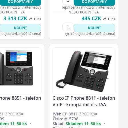
DO POPTÁVKY
DO POPTÁVKY
ena / množství / alternativy
lepší cena / množství / alternativy
BO KOUPIT ZA
NEBO KOUPIT ZA
3 313 CZK
445 CZK
vč. DPH
vč. DPH
KOUPIT
KOUPIT
á objednávka (běžná cena)
rychlá objednávka (běžná cena)
Phone 8851 - telefon
Cisco IP Phone 8811 - telefon
VoIP - kompatibilní s TAA
51-3PCC-K9=
P/N:
CP-8811-3PCC-K9=
99
Číslo:
#15798
adem 11–50 ks
•
Sklad:
Skladem 11–50 ks
•