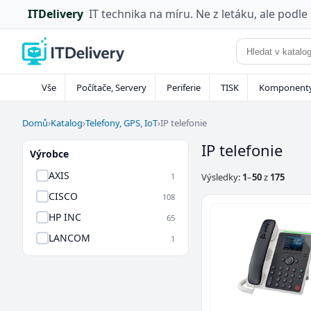
ITDelivery
IT technika na míru. Ne z letáku, ale podle
Vše
Počítače, Servery
Periferie
TISK
Komponent
Domů
›
Katalog
›
Telefony, GPS, IoT
›
IP telefonie
IP telefonie
Výrobce
AXIS
1
Výsledky:
1
–
50
z
175
CISCO
108
HP INC
65
LANCOM
1