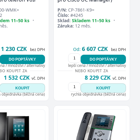
00-WMK=
P/N:
CP-7861-K9=
2
Číslo:
#4245
adem 11–50 ks
•
Sklad:
Skladem 11–50 ks
•
měs.
Záruka:
12 měs.
1 230 CZK
6 607 CZK
Od:
bez DPH
bez DPH
DO POPTÁVKY
DO POPTÁVKY
ena / množství / alternativy
lepší cena / množství / alternativy
BO KOUPIT ZA
NEBO KOUPIT ZA
1 532 CZK
8 229 CZK
vč. DPH
vč. DPH
KOUPIT
KOUPIT
á objednávka (běžná cena)
rychlá objednávka (běžná cena)