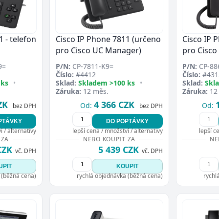
 - telefon
Cisco IP Phone 7811 (určeno
Cisco IP 
pro Cisco UC Manager)
pro Cisco
9=
P/N:
CP-7811-K9=
P/N:
CP-88
Číslo:
#4412
Číslo:
#431
 ks
•
Sklad:
Skladem >100 ks
•
Sklad:
Skl
Záruka:
12 měs.
Záruka:
12
ZK
4 366 CZK
Od:
Od:
bez DPH
bez DPH
PTÁVKY
DO POPTÁVKY
 / alternativy
lepší cena / množství / alternativy
lepší c
 ZA
NEBO KOUPIT ZA
NE
CZK
5 439 CZK
vč. DPH
vč. DPH
UPIT
KOUPIT
 (běžná cena)
rychlá objednávka (běžná cena)
rychl