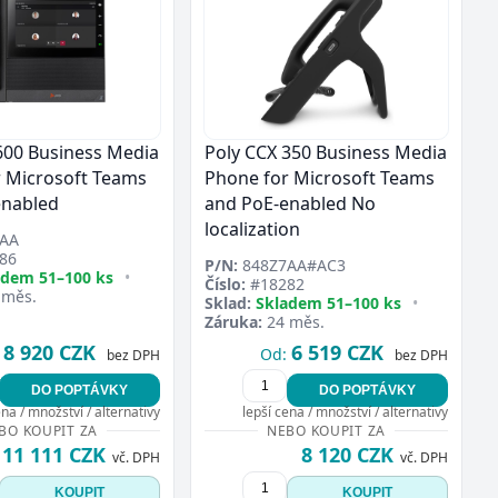
600 Business Media
Poly CCX 350 Business Media
 Microsoft Teams
Phone for Microsoft Teams
enabled
and PoE-enabled No
localization
AA
86
P/N:
848Z7AA#AC3
adem 51–100 ks
•
Číslo:
#18282
 měs.
Sklad:
Skladem 51–100 ks
•
Záruka:
24 měs.
8 920 CZK
6 519 CZK
Od:
bez DPH
bez DPH
DO POPTÁVKY
DO POPTÁVKY
ena / množství / alternativy
lepší cena / množství / alternativy
BO KOUPIT ZA
NEBO KOUPIT ZA
11 111 CZK
8 120 CZK
vč. DPH
vč. DPH
KOUPIT
KOUPIT