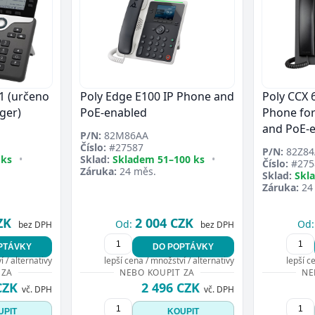
1 (určeno
Poly Edge E100 IP Phone and
Poly CCX 
ger)
PoE-enabled
Phone for
and PoE-
P/N:
82M86AA
Číslo:
#27587
P/N:
82Z84
 ks
•
Sklad:
Skladem 51–100 ks
•
Číslo:
#275
Záruka:
24 měs.
Sklad:
Skl
Záruka:
24
ZK
2 004 CZK
Od:
Od:
bez DPH
bez DPH
PTÁVKY
DO POPTÁVKY
 / alternativy
lepší cena / množství / alternativy
lepší c
 ZA
NEBO KOUPIT ZA
NE
CZK
2 496 CZK
vč. DPH
vč. DPH
UPIT
KOUPIT