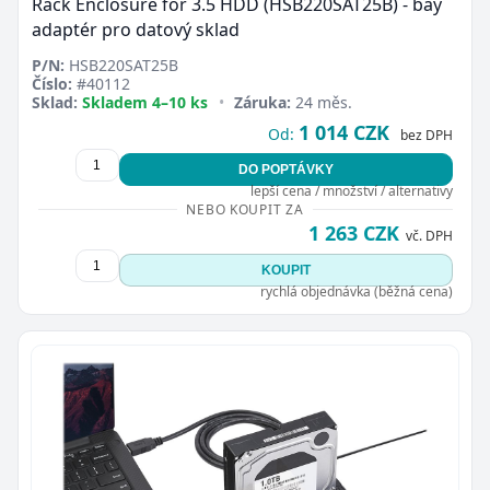
Rack Enclosure for 3.5 HDD (HSB220SAT25B) - bay
adaptér pro datový sklad
P/N:
HSB220SAT25B
Číslo:
#40112
Sklad:
Skladem 4–10 ks
•
Záruka:
24 měs.
1 014 CZK
Od:
bez DPH
DO POPTÁVKY
lepší cena / množství / alternativy
NEBO KOUPIT ZA
1 263 CZK
vč. DPH
KOUPIT
rychlá objednávka (běžná cena)