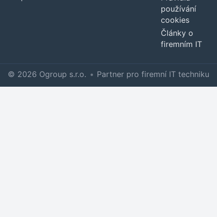
používání
cookies
Články o
firemním IT
© 2026 Ogroup s.r.o.
•
Partner pro firemní IT techniku