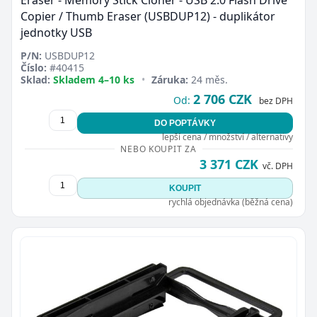
Copier / Thumb Eraser (USBDUP12) - duplikátor
jednotky USB
P/N:
USBDUP12
Číslo:
#40415
Sklad:
Skladem 4–10 ks
•
Záruka:
24 měs.
2 706 CZK
Od:
bez DPH
DO POPTÁVKY
lepší cena / množství / alternativy
NEBO KOUPIT ZA
3 371 CZK
vč. DPH
KOUPIT
rychlá objednávka (běžná cena)