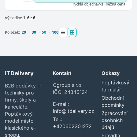
rychlá objednávka (běžná cena)
Výsledky:
1
–
6
z
6
Položek:
20
30
50
100
ITDelivery
Kontakt
Odkazy
Poptávkový
Ogroup s.r.o.
B2B dodávky IT
formulář
IČO: 24845124
techniky pro
Obchodní
firmy, školy a
E-mail:
podmínky
kanceláře.
info@itdelivery.cz
Zpracování
Poptávkový
Tel.:
osobních
model místo
+420602301272
údajů
klasického e-
shopu.
Pravidla