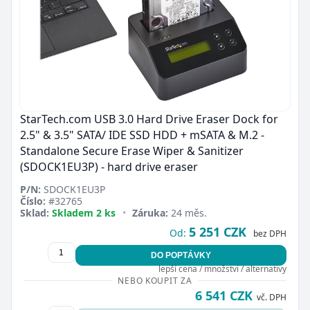
StarTech.com USB 3.0 Hard Drive Eraser Dock for
2.5" & 3.5" SATA/ IDE SSD HDD + mSATA & M.2 -
Standalone Secure Erase Wiper & Sanitizer
(SDOCK1EU3P) - hard drive eraser
P/N:
SDOCK1EU3P
Číslo:
#32765
Sklad:
Skladem 2 ks
•
Záruka:
24 měs.
5 251 CZK
Od:
bez DPH
DO POPTÁVKY
lepší cena / množství / alternativy
NEBO KOUPIT ZA
6 541 CZK
vč. DPH