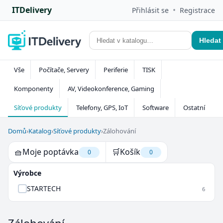
ITDelivery
•
Přihlásit se
Registrace
Hledat
Vše
Počítače, Servery
Periferie
TISK
Komponenty
AV, Videokonference, Gaming
Síťové produkty
Telefony, GPS, IoT
Software
Ostatní
Domů
›
Katalog
›
Síťové produkty
›
Zálohování
🧺
Moje poptávka
🛒
Košík
0
0
Výrobce
STARTECH
6