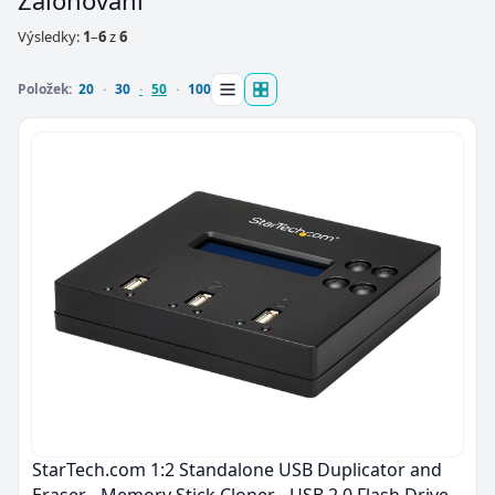
Zálohování
Výsledky:
1
–
6
z
6
Položek:
20
30
50
100
StarTech.com 1:2 Standalone USB Duplicator and
Eraser - Memory Stick Cloner - USB 2.0 Flash Drive