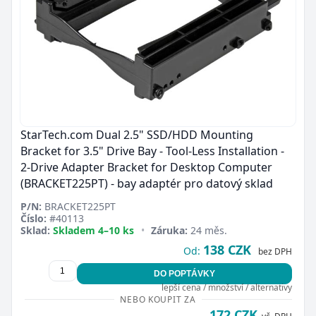
StarTech.com Dual 2.5" SSD/HDD Mounting
Bracket for 3.5" Drive Bay - Tool-Less Installation -
2-Drive Adapter Bracket for Desktop Computer
(BRACKET225PT) - bay adaptér pro datový sklad
P/N:
BRACKET225PT
Číslo:
#40113
Sklad:
Skladem 4–10 ks
•
Záruka:
24 měs.
138 CZK
Od:
bez DPH
DO POPTÁVKY
lepší cena / množství / alternativy
NEBO KOUPIT ZA
172 CZK