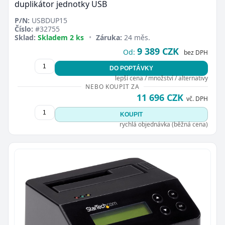
duplikátor jednotky USB
P/N:
USBDUP15
Číslo:
#32755
Sklad:
Skladem 2 ks
•
Záruka:
24 měs.
9 389 CZK
Od:
bez DPH
DO POPTÁVKY
lepší cena / množství / alternativy
NEBO KOUPIT ZA
11 696 CZK
vč. DPH
KOUPIT
rychlá objednávka (běžná cena)