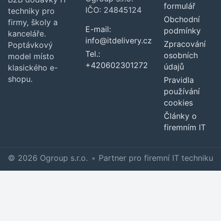
formulář
IČO: 24845124
techniky pro
Obchodní
firmy, školy a
E-mail:
podmínky
kanceláře.
info@itdelivery.cz
Zpracování
Poptávkový
Tel.:
osobních
model místo
+420602301272
údajů
klasického e-
shopu.
Pravidla
používání
cookies
Články o
firemním IT
© 2026 Ogroup s.r.o.
•
Partner pro firemní IT techniku