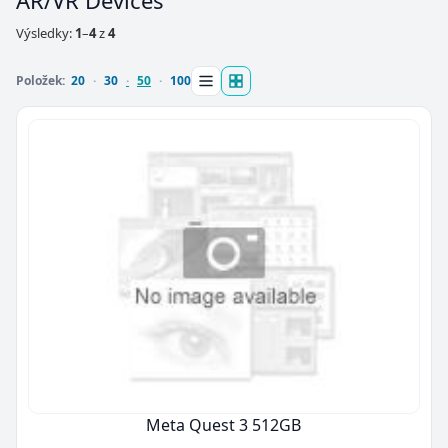
AR/VR Devices
Výsledky:
1
–
4
z
4
Položek:
20
30
50
100
Meta Quest 3 512GB