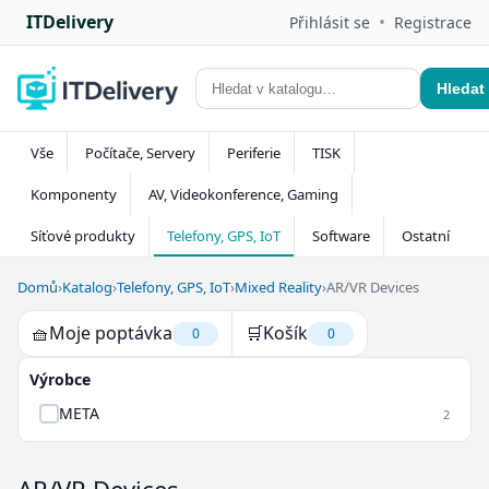
ITDelivery
•
Přihlásit se
Registrace
Hledat
Vše
Počítače, Servery
Periferie
TISK
Komponenty
AV, Videokonference, Gaming
Síťové produkty
Telefony, GPS, IoT
Software
Ostatní
Domů
›
Katalog
›
Telefony, GPS, IoT
›
Mixed Reality
›
AR/VR Devices
🧺
Moje poptávka
🛒
Košík
0
0
Výrobce
META
2