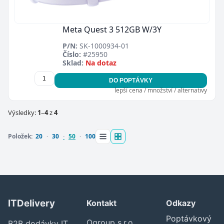
Meta Quest 3 512GB W/3Y
P/N:
SK-1000934-01
Číslo:
#25950
Sklad:
Na dotaz
DO POPTÁVKY
lepší cena / množství / alternativy
Výsledky:
1
–
4
z
4
Položek:
20
30
50
100
ITDelivery
Kontakt
Odkazy
Poptávkový
Ogroup s.r.o.
B2B dodávky IT