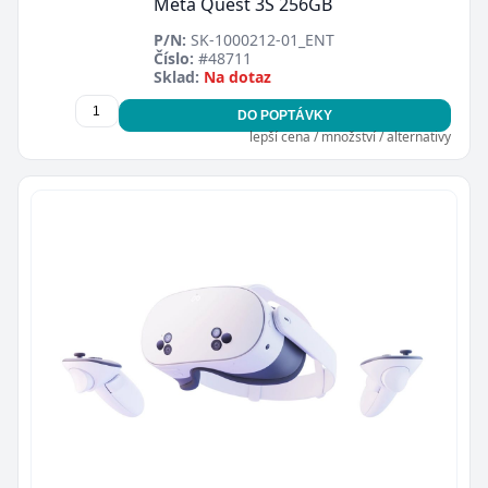
Meta Quest 3S 256GB
P/N:
SK-1000212-01_ENT
Číslo:
#48711
Sklad:
Na dotaz
DO POPTÁVKY
lepší cena / množství / alternativy