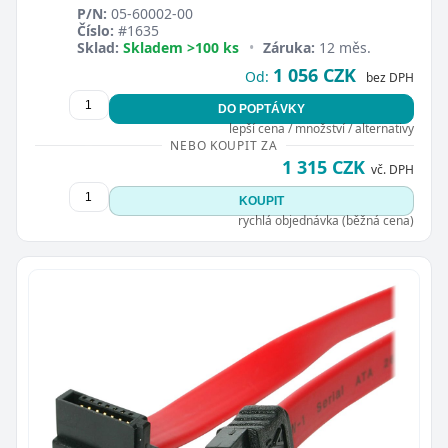
P/N:
05-60002-00
Číslo:
#1635
Sklad:
Skladem >100 ks
•
Záruka:
12 měs.
1 056 CZK
Od:
bez DPH
DO POPTÁVKY
lepší cena / množství / alternativy
NEBO KOUPIT ZA
1 315 CZK
vč. DPH
KOUPIT
rychlá objednávka (běžná cena)