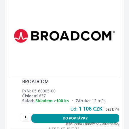
BROADCOM
P/N:
05-60005-00
Číslo:
#1637
Sklad:
Skladem >100 ks
•
Záruka:
12 měs.
1 106 CZK
Od:
bez DPH
DO POPTÁVKY
lepší cena / množství / alternativy
NEBO KOUPIT ZA