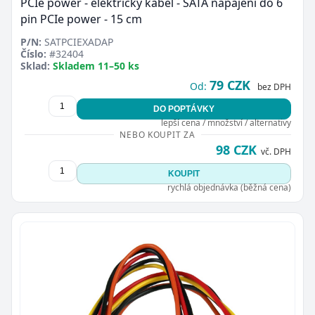
PCIe power - elektrický kabel - SATA napájení do 6
pin PCIe power - 15 cm
P/N:
SATPCIEXADAP
Číslo:
#32404
Sklad:
Skladem 11–50 ks
79 CZK
Od:
bez DPH
DO POPTÁVKY
lepší cena / množství / alternativy
NEBO KOUPIT ZA
98 CZK
vč. DPH
KOUPIT
rychlá objednávka (běžná cena)