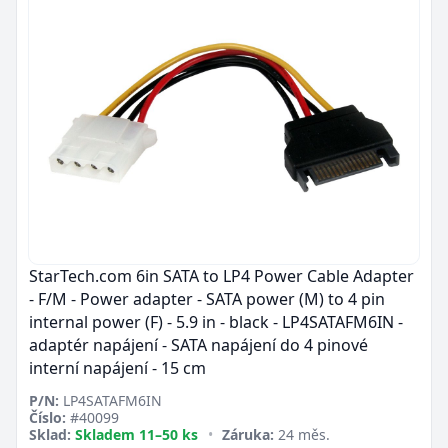
StarTech.com 6in SATA to LP4 Power Cable Adapter
- F/M - Power adapter - SATA power (M) to 4 pin
internal power (F) - 5.9 in - black - LP4SATAFM6IN -
adaptér napájení - SATA napájení do 4 pinové
interní napájení - 15 cm
P/N:
LP4SATAFM6IN
Číslo:
#40099
Sklad:
Skladem 11–50 ks
•
Záruka:
24 měs.