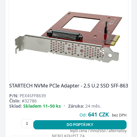
STARTECH NVMe PCIe Adapter - 2.5 U.2 SSD SFF-863
P/N:
PEX4SFF8639
Číslo:
#32786
Sklad:
Skladem 11–50 ks
•
Záruka:
24 měs.
641 CZK
Od:
bez DPH
DO POPTÁVKY
lepší cena / množství / alternativy
NEBO KOUPIT ZA