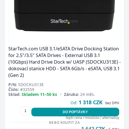
StarTech.com USB 3.1/eSATA Drive Docking Station
for 2.5"/3.5" SATA Drives - External USB 3.1
(10Gbps) Hard Drive Dock w/ UASP (SDOCKU313E) -
dokovací stanice HDD - SATA 6Gb/s - eSATA, USB 3.1
(Gen 2)
P/N:
SDOCKU313E
Číslo:
#32559
Sklad:
Skladem 11–50 ks
•
Záruka:
24 měs.
1 318 CZK
Od:
bez DPH
DO POPTÁVKY
lepší cena / množství / alternativy
NEBO KOUPIT ZA
1 642 CZK