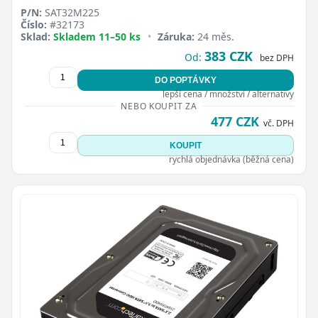
P/N:
SAT32M225
Číslo:
#32173
Sklad:
Skladem 11–50 ks
•
Záruka:
24 měs.
383 CZK
Od:
bez DPH
DO POPTÁVKY
lepší cena / množství / alternativy
NEBO KOUPIT ZA
477 CZK
vč. DPH
KOUPIT
rychlá objednávka (běžná cena)