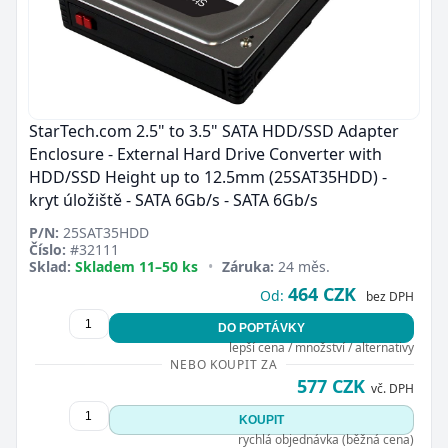
StarTech.com 2.5" to 3.5" SATA HDD/SSD Adapter
Enclosure - External Hard Drive Converter with
HDD/SSD Height up to 12.5mm (25SAT35HDD) -
kryt úložiště - SATA 6Gb/s - SATA 6Gb/s
P/N:
25SAT35HDD
Číslo:
#32111
Sklad:
Skladem 11–50 ks
•
Záruka:
24 měs.
464 CZK
Od:
bez DPH
DO POPTÁVKY
lepší cena / množství / alternativy
NEBO KOUPIT ZA
577 CZK
vč. DPH
KOUPIT
rychlá objednávka (běžná cena)