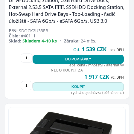
Drive Docking Station, USB Hard Drive Dock,
External 2.53.5 SATA IIIIII, SSDHDD Docking Station,
Hot-Swap Hard Drive Bays - Top-Loading - řadič
úložiště - SATA 6Gb/s - eSATA 6Gb/s, USB 3.0
P/N:
SDOCK2U33EB
Číslo:
#40111
Sklad:
Skladem 4–10 ks
•
Záruka:
24 měs.
1 539 CZK
Od:
bez DPH
DO POPTÁVKY
lepší cena / množství / alternativy
NEBO KOUPIT ZA
1 917 CZK
vč. DPH
KOUPIT
rychlá objednávka (běžná cena)