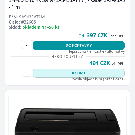
SFF-8643 to 4x SATA (SAS43SAT1M) - kabel SATA/SAS
- 1 m
P/N:
SAS43SAT1M
Číslo:
#32606
Sklad:
Skladem 11–50 ks
397 CZK
Od:
bez DPH
DO POPTÁVKY
lepší cena / množství / alternativy
NEBO KOUPIT ZA
494 CZK
vč. DPH
KOUPIT
rychlá objednávka (běžná cena)