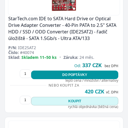
StarTech.com IDE to SATA Hard Drive or Optical
Drive Adapter Converter - 40-Pin PATA to 2.5" SATA
HDD / SSD / ODD Converter (IDE2SAT2) - řadič
úložiště - SATA 1.5Gb/s - Ultra ATA/133
P/N:
IDE2SAT2
Číslo:
#40074
Sklad:
Skladem 11–50 ks
•
Záruka:
24 měs.
337 CZK
Od:
bez DPH
DO POPTÁVKY
lepší cena / množství / alternativy
NEBO KOUPIT ZA
420 CZK
vč. DPH
KOUPIT
rychlá objednávka (běžná cena)