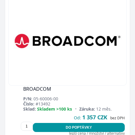
BROADCOM
P/N:
05-60006-00
Číslo:
#13492
Sklad:
Skladem >100 ks
•
Záruka:
12 měs.
1 357 CZK
Od:
bez DPH
DO POPTÁVKY
lepší cena / množství / alternativy