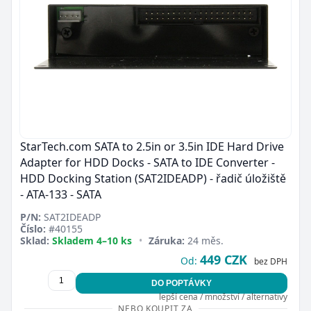
StarTech.com SATA to 2.5in or 3.5in IDE Hard Drive
Adapter for HDD Docks - SATA to IDE Converter -
HDD Docking Station (SAT2IDEADP) - řadič úložiště
- ATA-133 - SATA
P/N:
SAT2IDEADP
Číslo:
#40155
Sklad:
Skladem 4–10 ks
•
Záruka:
24 měs.
449 CZK
Od:
bez DPH
DO POPTÁVKY
lepší cena / množství / alternativy
NEBO KOUPIT ZA