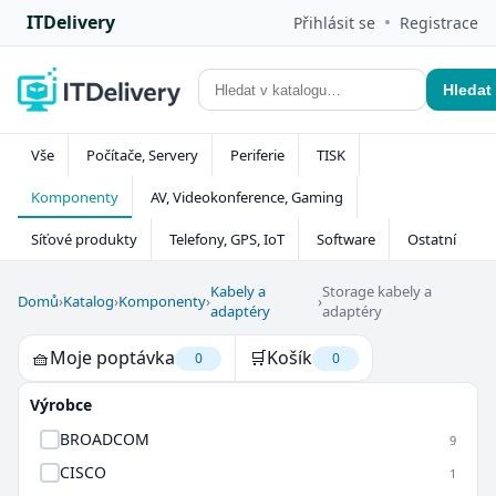
ITDelivery
•
Přihlásit se
Registrace
Hledat
Vše
Počítače, Servery
Periferie
TISK
Komponenty
AV, Videokonference, Gaming
Síťové produkty
Telefony, GPS, IoT
Software
Ostatní
Kabely a
Storage kabely a
Domů
›
Katalog
›
Komponenty
›
›
adaptéry
adaptéry
🧺
Moje poptávka
🛒
Košík
0
0
Výrobce
BROADCOM
9
CISCO
1