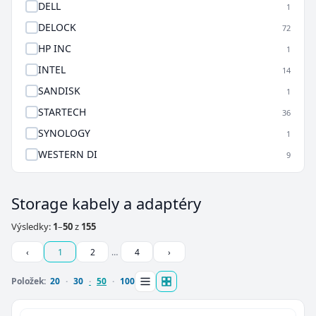
DELL
1
DELOCK
72
HP INC
1
INTEL
14
SANDISK
1
STARTECH
36
SYNOLOGY
1
WESTERN DI
9
Storage kabely a adaptéry
Výsledky:
1
–
50
z
155
‹
1
2
…
4
›
Položek:
20
30
50
100