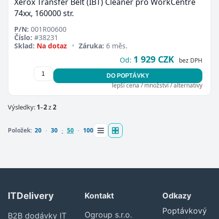
Xerox Transfer Belt (IBT) Cleaner pro WorkCentre
Zavřít
74xx, 160000 str.
P/N:
001R00600
Číslo:
#38231
Sklad:
Na dotaz
•
Záruka:
6 měs.
1 929 CZK
Od:
bez DPH
DO POPTÁVKY
lepší cena / množství / alternativy
Výsledky:
1
–
2
z
2
Položek:
20
30
50
100
ITDelivery
Kontakt
Odkazy
Poptávkový
Ogroup s.r.o.
B2B dodávky IT