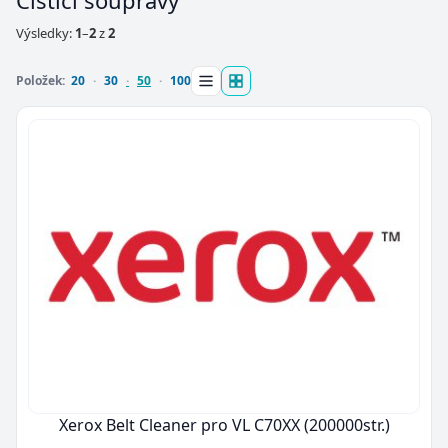
Čistící soupravy
Výsledky:
1
–
2
z
2
Položek:
20
30
50
100
Xerox Belt Cleaner pro VL C70XX (200000str.)