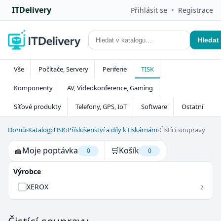
ITDelivery
•
Přihlásit se
Registrace
Hledat
Vše
Počítače, Servery
Periferie
TISK
Komponenty
AV, Videokonference, Gaming
Síťové produkty
Telefony, GPS, IoT
Software
Ostatní
Domů
›
Katalog
›
TISK
›
Příslušenství a díly k tiskárnám
›
Čistící soupravy
🧺
Moje poptávka
🛒
Košík
0
0
Výrobce
XEROX
2