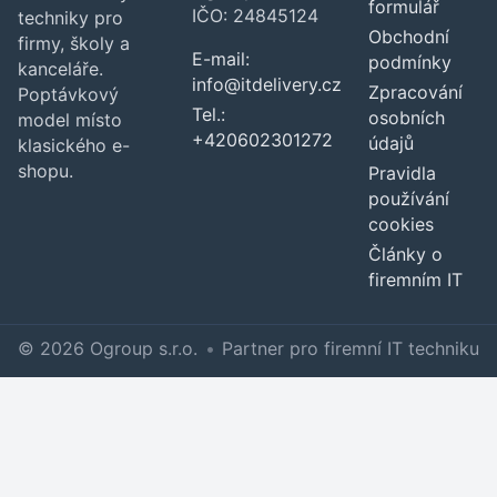
formulář
IČO: 24845124
techniky pro
Obchodní
firmy, školy a
E-mail:
podmínky
kanceláře.
info@itdelivery.cz
Zpracování
Poptávkový
Tel.:
osobních
model místo
+420602301272
údajů
klasického e-
shopu.
Pravidla
používání
cookies
Články o
firemním IT
© 2026 Ogroup s.r.o.
•
Partner pro firemní IT techniku