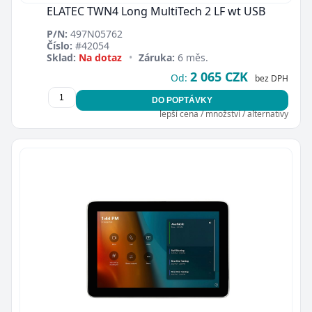
ELATEC TWN4 Long MultiTech 2 LF wt USB
P/N:
497N05762
Číslo:
#42054
Sklad:
Na dotaz
•
Záruka:
6 měs.
2 065 CZK
Od:
bez DPH
DO POPTÁVKY
lepší cena / množství / alternativy