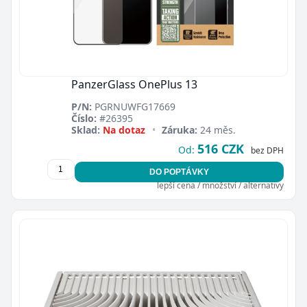
PanzerGlass OnePlus 13
P/N:
PGRNUWFG17669
Číslo:
#26395
Sklad:
Na dotaz
•
Záruka:
24 měs.
516 CZK
Od:
bez DPH
DO POPTÁVKY
lepší cena / množství / alternativy