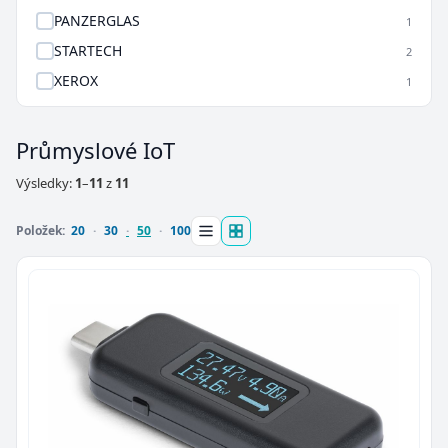
PANZERGLAS
1
STARTECH
2
XEROX
1
Průmyslové IoT
Výsledky:
1
–
11
z
11
Položek:
20
30
50
100