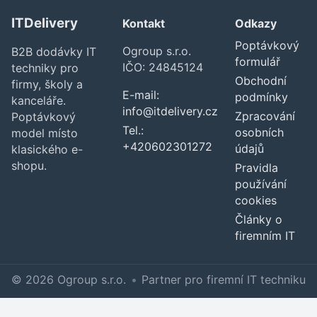
ITDelivery
Kontakt
Odkazy
Poptávkový
Ogroup s.r.o.
B2B dodávky IT
formulář
IČO: 24845124
techniky pro
Obchodní
firmy, školy a
E-mail:
podmínky
kanceláře.
info@itdelivery.cz
Zpracování
Poptávkový
Tel.:
osobních
model místo
+420602301272
údajů
klasického e-
shopu.
Pravidla
používání
cookies
Články o
firemním IT
© 2026 Ogroup s.r.o.
•
Partner pro firemní IT techniku