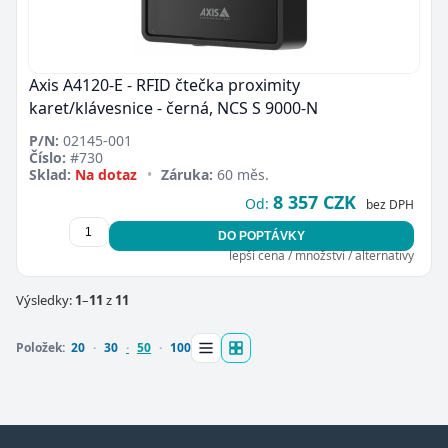
Axis A4120-E - RFID čtečka proximity
karet/klávesnice - černá, NCS S 9000-N
P/N:
02145-001
Číslo:
#730
Sklad:
Na dotaz
•
Záruka:
60 měs.
8 357 CZK
Od:
bez DPH
DO POPTÁVKY
lepší cena / množství / alternativy
Výsledky:
1
–
11
z
11
Položek:
20
30
50
100