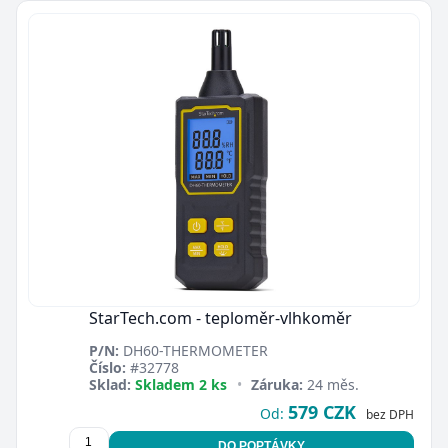
StarTech.com - teploměr-vlhkoměr
P/N:
DH60-THERMOMETER
Číslo:
#32778
Sklad:
Skladem 2 ks
•
Záruka:
24 měs.
579 CZK
Od:
bez DPH
DO POPTÁVKY