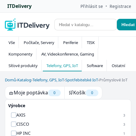
ITDelivery
•
Přihlásit se
Registrace
Hledat
Vše
Počítače, Servery
Periferie
TISK
Komponenty
AV, Videokonference, Gaming
Síťové produkty
Telefony, GPS, IoT
Software
Ostatní
Domů
›
Katalog
›
Telefony, GPS, IoT
›
Spotřebitelské IoT
›
Průmyslové IoT
🧺
Moje poptávka
🛒
Košík
0
0
Výrobce
AXIS
3
CISCO
3
HP INC
1