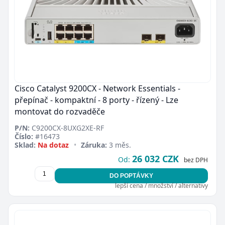
Cisco Catalyst 9200CX - Network Essentials -
přepínač - kompaktní - 8 porty - řízený - Lze
montovat do rozvaděče
P/N:
C9200CX-8UXG2XE-RF
Číslo:
#16473
Sklad:
Na dotaz
•
Záruka:
3 měs.
26 032 CZK
Od:
bez DPH
DO POPTÁVKY
lepší cena / množství / alternativy