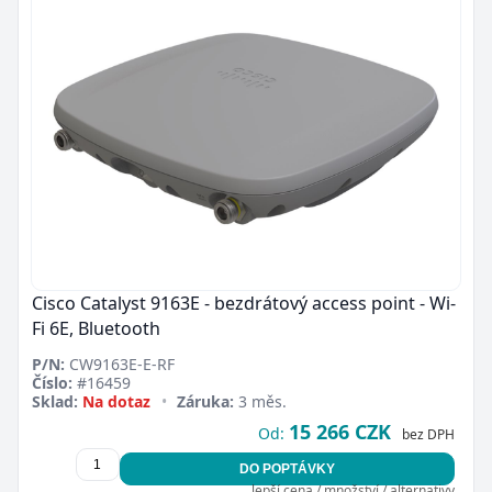
Cisco Catalyst 9163E - bezdrátový access point - Wi-
Fi 6E, Bluetooth
P/N:
CW9163E-E-RF
Číslo:
#16459
Sklad:
Na dotaz
•
Záruka:
3 měs.
15 266 CZK
Od:
bez DPH
DO POPTÁVKY
lepší cena / množství / alternativy