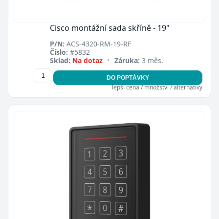
Cisco montážní sada skříně - 19"
P/N:
ACS-4320-RM-19-RF
Číslo:
#5832
Sklad:
Na dotaz
•
Záruka:
3 měs.
DO POPTÁVKY
lepší cena / množství / alternativy