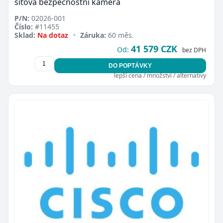
síťová bezpečnostní kamera
P/N:
02026-001
Číslo:
#11455
Sklad:
Na dotaz
•
Záruka:
60 měs.
41 579 CZK
Od:
bez DPH
DO POPTÁVKY
lepší cena / množství / alternativy