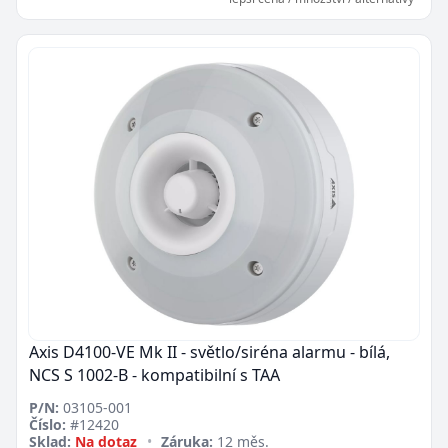
Zavřít
Axis D4100-VE Mk II - světlo/siréna alarmu - bílá,
NCS S 1002-B - kompatibilní s TAA
P/N:
03105-001
Číslo:
#12420
Sklad:
Na dotaz
•
Záruka:
12 měs.