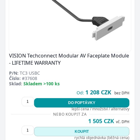
VISION Techconnect Modular AV Faceplate Module
- LIFETIME WARRANTY
P/N:
TC3 USBC
Číslo:
#37608
Sklad:
Skladem >100 ks
1 208 CZK
Od:
bez DPH
DO POPTÁVKY
lepší cena / množství / alternativy
NEBO KOUPIT ZA
1 505 CZK
vč. DPH
KOUPIT
rychlá objednávka (běžná cena)