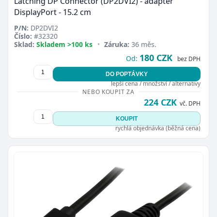
Latching DP Connector (DP2DVI2) - adaptér
DisplayPort - 15.2 cm
P/N:
DP2DVI2
Číslo:
#32320
Sklad:
Skladem >100 ks
•
Záruka:
36 měs.
180 CZK
Od:
bez DPH
DO POPTÁVKY
lepší cena / množství / alternativy
NEBO KOUPIT ZA
224 CZK
vč. DPH
KOUPIT
rychlá objednávka (běžná cena)