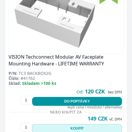
VISION Techconnect Modular AV Faceplate
Mounting Hardware - LIFETIME WARRANTY
P/N:
TC3 BACKBOX2G
Číslo:
#41762
Sklad:
Skladem >100 ks
120 CZK
Od:
bez DPH
DO POPTÁVKY
lepší cena / množství / alternativy
NEBO KOUPIT ZA
149 CZK
vč. DPH
KOUPIT