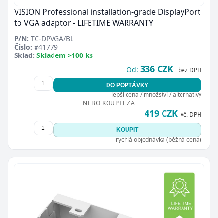
VISION Professional installation-grade DisplayPort
to VGA adaptor - LIFETIME WARRANTY
P/N:
TC-DPVGA/BL
Číslo:
#41779
Sklad:
Skladem >100 ks
336 CZK
Od:
bez DPH
DO POPTÁVKY
lepší cena / množství / alternativy
NEBO KOUPIT ZA
419 CZK
vč. DPH
KOUPIT
rychlá objednávka (běžná cena)