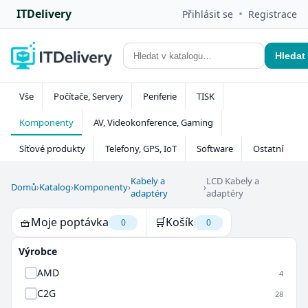
ITDelivery
•
Přihlásit se
Registrace
Hledat
Vše
Počítače, Servery
Periferie
TISK
Komponenty
AV, Videokonference, Gaming
Síťové produkty
Telefony, GPS, IoT
Software
Ostatní
Kabely a
LCD Kabely a
Domů
›
Katalog
›
Komponenty
›
›
adaptéry
adaptéry
🧺
Moje poptávka
🛒
Košík
0
0
Výrobce
AMD
4
C2G
28