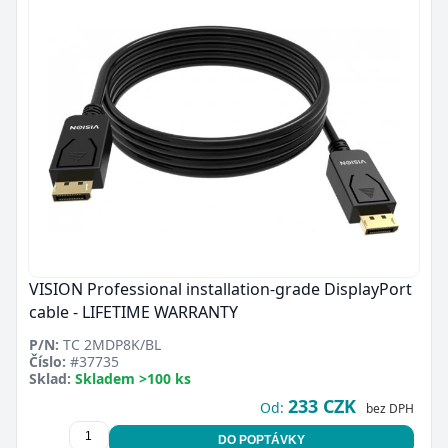
VISION Professional installation-grade DisplayPort
cable - LIFETIME WARRANTY
P/N:
TC 2MDP8K/BL
Číslo:
#37735
Sklad:
Skladem >100 ks
233 CZK
Od:
bez DPH
DO POPTÁVKY