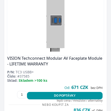
VISION Techconnect Modular AV Faceplate Module
- LIFETIME WARRANTY
P/N:
TC3 USBB+
Číslo:
#37585
Sklad:
Skladem >100 ks
671 CZK
Od:
bez DPH
DO POPTÁVKY
lepší cena / množství / alternativy
NEBO KOUPIT ZA
836 CZK
vč. DPH