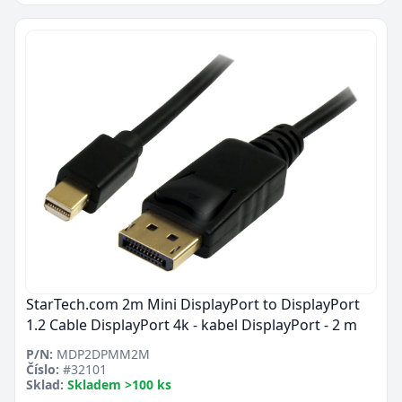
StarTech.com 2m Mini DisplayPort to DisplayPort
1.2 Cable DisplayPort 4k - kabel DisplayPort - 2 m
P/N:
MDP2DPMM2M
Číslo:
#32101
Sklad:
Skladem >100 ks