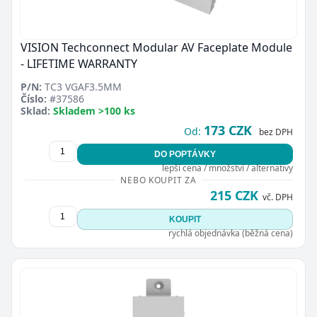
VISION Techconnect Modular AV Faceplate Module
- LIFETIME WARRANTY
P/N:
TC3 VGAF3.5MM
Číslo:
#37586
Sklad:
Skladem >100 ks
173 CZK
Od:
bez DPH
DO POPTÁVKY
lepší cena / množství / alternativy
NEBO KOUPIT ZA
215 CZK
vč. DPH
KOUPIT
rychlá objednávka (běžná cena)