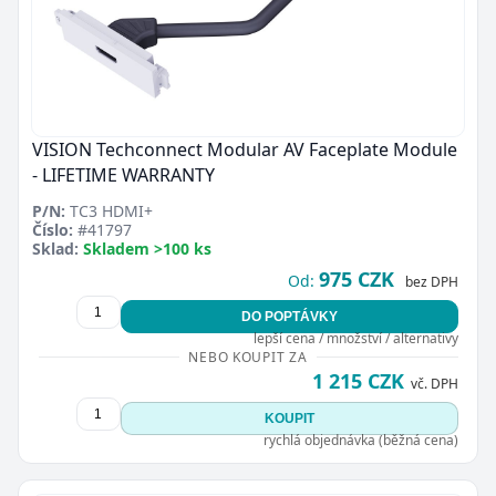
VISION Techconnect Modular AV Faceplate Module
- LIFETIME WARRANTY
P/N:
TC3 HDMI+
Číslo:
#41797
Sklad:
Skladem >100 ks
975 CZK
Od:
bez DPH
DO POPTÁVKY
lepší cena / množství / alternativy
NEBO KOUPIT ZA
1 215 CZK
vč. DPH
KOUPIT
rychlá objednávka (běžná cena)