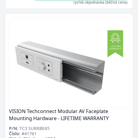
rychlá objednávka (běžná cena)
VISION Techconnect Modular AV Faceplate
Mounting Hardware - LIFETIME WARRANTY
P/N:
TC3 SURRBE65
Číslo:
#41761