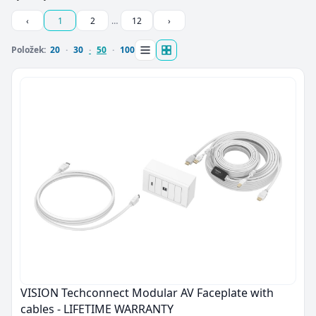
‹
1
2
…
12
›
Položek:
20
30
50
100
VISION Techconnect Modular AV Faceplate with
cables - LIFETIME WARRANTY