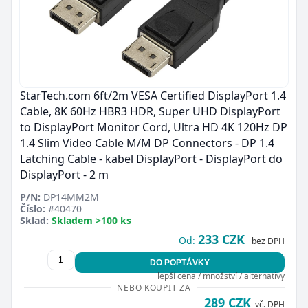
StarTech.com 6ft/2m VESA Certified DisplayPort 1.4
Cable, 8K 60Hz HBR3 HDR, Super UHD DisplayPort
to DisplayPort Monitor Cord, Ultra HD 4K 120Hz DP
1.4 Slim Video Cable M/M DP Connectors - DP 1.4
Latching Cable - kabel DisplayPort - DisplayPort do
DisplayPort - 2 m
P/N:
DP14MM2M
Číslo:
#40470
Sklad:
Skladem >100 ks
233 CZK
Od:
bez DPH
DO POPTÁVKY
lepší cena / množství / alternativy
NEBO KOUPIT ZA
289 CZK
vč. DPH