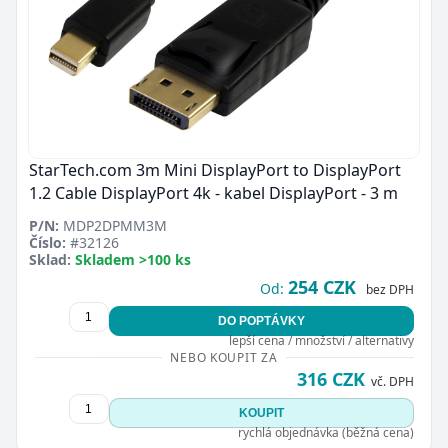
StarTech.com 3m Mini DisplayPort to DisplayPort
1.2 Cable DisplayPort 4k - kabel DisplayPort - 3 m
P/N:
MDP2DPMM3M
Číslo:
#32126
Sklad:
Skladem >100 ks
254 CZK
Od:
bez DPH
DO POPTÁVKY
lepší cena / množství / alternativy
NEBO KOUPIT ZA
316 CZK
vč. DPH
KOUPIT
rychlá objednávka (běžná cena)