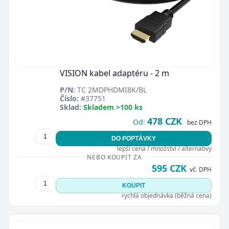
VISION kabel adaptéru - 2 m
P/N:
TC 2MDPHDMI8K/BL
Číslo:
#37751
Sklad:
Skladem >100 ks
478 CZK
Od:
bez DPH
DO POPTÁVKY
lepší cena / množství / alternativy
NEBO KOUPIT ZA
595 CZK
vč. DPH
KOUPIT
rychlá objednávka (běžná cena)