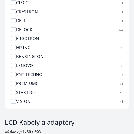
CISCO
1
CRESTRON
1
DELL
1
DELOCK
324
ERGOTRON
2
HP INC
10
KENSINGTON
5
LENOVO
8
PNY TECHNO
7
PREMIUMC
21
STARTECH
134
VISION
41
LCD Kabely a adaptéry
Výsledky:
1
–
50
z
593