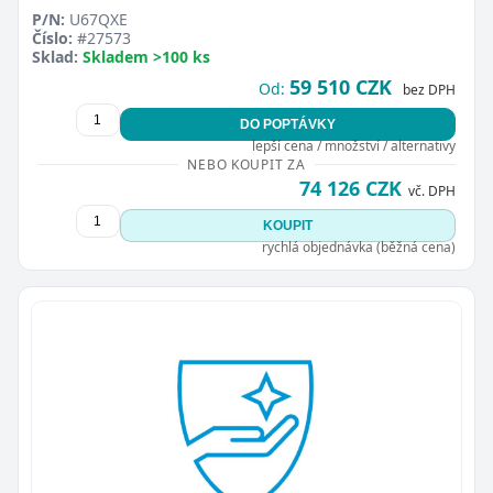
P/N:
U67QXE
Číslo:
#27573
Sklad:
Skladem >100 ks
59 510 CZK
Od:
bez DPH
DO POPTÁVKY
lepší cena / množství / alternativy
NEBO KOUPIT ZA
74 126 CZK
vč. DPH
KOUPIT
rychlá objednávka (běžná cena)