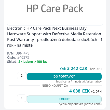
Electronic HP Care Pack Next Business Day
Hardware Support with Defective Media Retention
Post Warranty - prodloužená dohoda o službách - 1
rok - na místě
P/N:
U9NJ4PE
Číslo:
#46375
Sklad:
Skladem >100 ks
3 242 CZK
Od:
bez DPH
DO POPTÁVKY
lepší cena / množství / alternativy
NEBO KOUPIT ZA
4 038 CZK
vč. DPH
KOUPIT
rychlá objednávka (běžná cena)