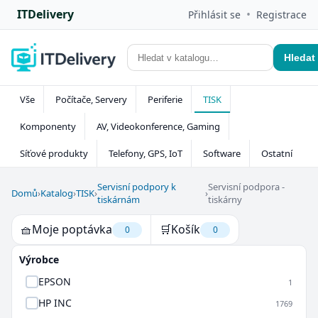
ITDelivery
•
Přihlásit se
Registrace
Hledat
Vše
Počítače, Servery
Periferie
TISK
Komponenty
AV, Videokonference, Gaming
Síťové produkty
Telefony, GPS, IoT
Software
Ostatní
Servisní podpory k
Servisní podpora -
Domů
›
Katalog
›
TISK
›
›
tiskárnám
tiskárny
🧺
Moje poptávka
🛒
Košík
0
0
Výrobce
EPSON
1
HP INC
1769