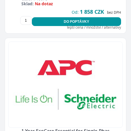
Sklad:
Na dotaz
1 858 CZK
Od:
bez DPH
DO POPTÁVKY
lepší cena / množství / alternativy
1 Year EcoCare Essential for Single-Phas