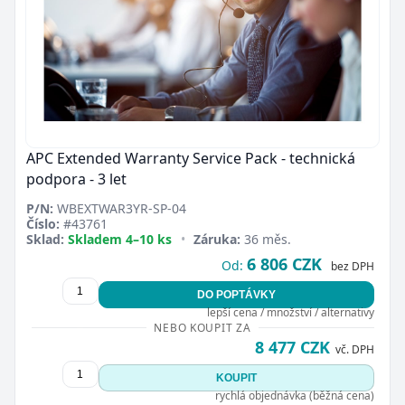
APC Extended Warranty Service Pack - technická
podpora - 3 let
P/N:
WBEXTWAR3YR-SP-04
Číslo:
#43761
Sklad:
Skladem 4–10 ks
•
Záruka:
36 měs.
6 806 CZK
Od:
bez DPH
DO POPTÁVKY
lepší cena / množství / alternativy
NEBO KOUPIT ZA
8 477 CZK
vč. DPH
KOUPIT
rychlá objednávka (běžná cena)