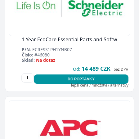
1 Year EcoCare Essential Parts and Softw
P/N:
ECRESS1PH1YNB07
Číslo:
#46080
Sklad:
Na dotaz
14 489 CZK
Od:
bez DPH
DO POPTÁVKY
lepší cena / množství / alternativy