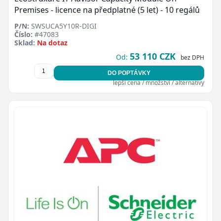
Premises - licence na předplatné (5 let) - 10 regálů
P/N:
SWSUCA5Y10R-DIGI
Číslo:
#47083
Sklad:
Na dotaz
53 110 CZK
Od:
bez DPH
Zavřít
DO POPTÁVKY
lepší cena / množství / alternativy