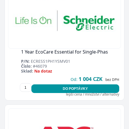
1 Year EcoCare Essential for Single-Phas
P/N:
ECRESS1PH1YSMV01
Číslo:
#46079
Sklad:
Na dotaz
1 004 CZK
Od:
bez DPH
DO POPTÁVKY
lepší cena / množství / alternativy