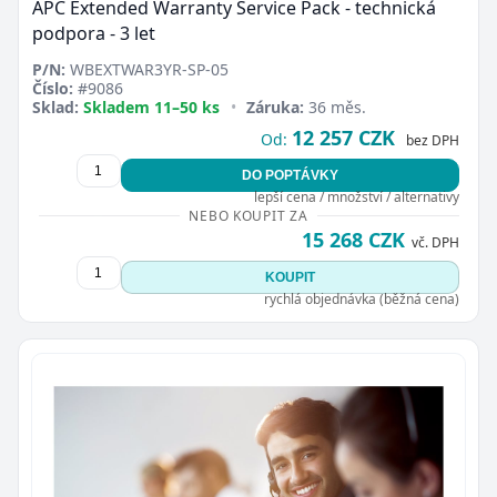
APC Extended Warranty Service Pack - technická
podpora - 3 let
P/N:
WBEXTWAR3YR-SP-05
Číslo:
#9086
Sklad:
Skladem 11–50 ks
•
Záruka:
36 měs.
12 257 CZK
Od:
bez DPH
DO POPTÁVKY
lepší cena / množství / alternativy
NEBO KOUPIT ZA
15 268 CZK
vč. DPH
KOUPIT
rychlá objednávka (běžná cena)