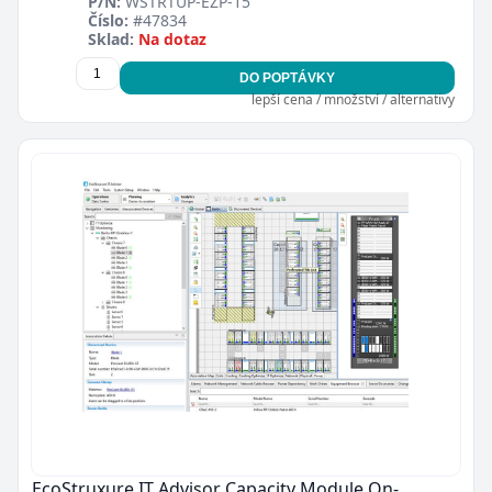
P/N:
WSTRTUP-EZP-15
Číslo:
#47834
Sklad:
Na dotaz
DO POPTÁVKY
lepší cena / množství / alternativy
EcoStruxure IT Advisor Capacity Module On-