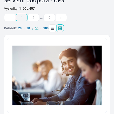
Servisní podpora - UPS
Výsledky:
1
–
50
z
407
‹
1
2
…
9
›
Položek:
20
30
50
100