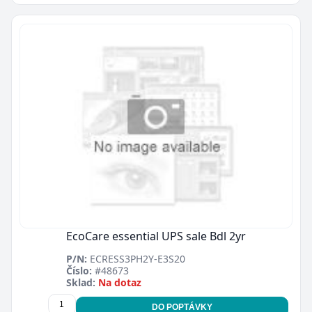
EcoCare essential UPS sale Bdl 2yr
P/N:
ECRESS3PH2Y-E3S20
Číslo:
#48673
Sklad:
Na dotaz
DO POPTÁVKY