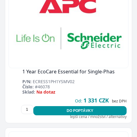
1 Year EcoCare Essential for Single-Phas
P/N:
ECRESS1PH1YSMV02
Číslo:
#46078
Sklad:
Na dotaz
1 331 CZK
Od:
bez DPH
DO POPTÁVKY
lepší cena / množství / alternativy