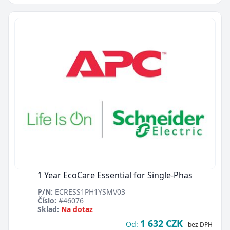
1 Year EcoCare Essential for Single-Phas
P/N:
ECRESS1PH1YSMV03
Číslo:
#46076
Sklad:
Na dotaz
1 632 CZK
Od:
bez DPH