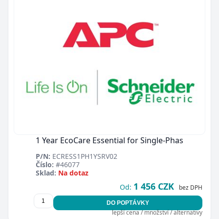
1 Year EcoCare Essential for Single-Phas
P/N:
ECRESS1PH1YSRV02
Číslo:
#46077
Sklad:
Na dotaz
1 456 CZK
Od:
bez DPH
DO POPTÁVKY
lepší cena / množství / alternativy