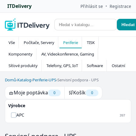
ITDelivery
•
Přihlásit se
Registrace
Hledat
Vše
Počítače, Servery
Periferie
TISK
Komponenty
AV, Videokonference, Gaming
Síťové produkty
Telefony, GPS, IoT
Software
Ostatní
Domů
›
Katalog
›
Periferie
›
UPS
›
Servisní podpora - UPS
🧺
Moje poptávka
🛒
Košík
0
0
Výrobce
APC
397