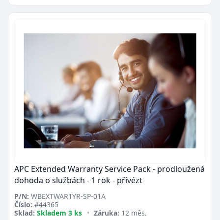
APC Extended Warranty Service Pack - prodloužená
dohoda o službách - 1 rok - přivézt
P/N:
WBEXTWAR1YR-SP-01A
Číslo:
#44365
Sklad:
Skladem 3 ks
•
Záruka:
12 měs.