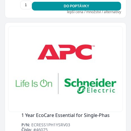
DO POPTÁVKY
lepší cena / množství / alternativy
1 Year EcoCare Essential for Single-Phas
P/N:
ECRESS1PH1YSRV03
Číslo:
#46075