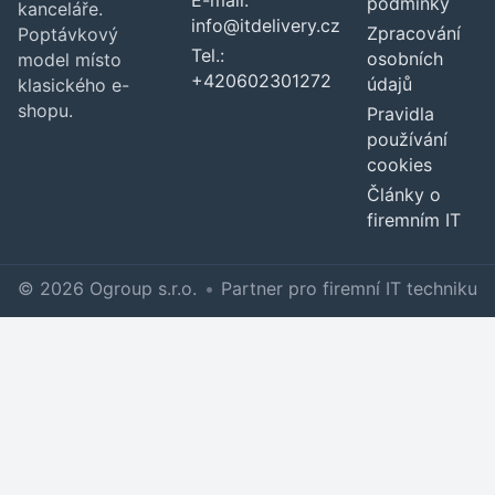
podmínky
kanceláře.
info@itdelivery.cz
Zpracování
Poptávkový
Tel.:
osobních
model místo
+420602301272
údajů
klasického e-
shopu.
Pravidla
používání
cookies
Články o
firemním IT
© 2026 Ogroup s.r.o.
•
Partner pro firemní IT techniku