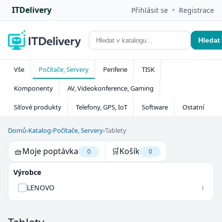
ITDelivery
•
Přihlásit se
Registrace
Hledat
Vše
Počítače, Servery
Periferie
TISK
Komponenty
AV, Videokonference, Gaming
Síťové produkty
Telefony, GPS, IoT
Software
Ostatní
Domů
›
Katalog
›
Počítače, Servery
›
Tablety
🧺
Moje poptávka
🛒
Košík
0
0
Výrobce
LENOVO
1