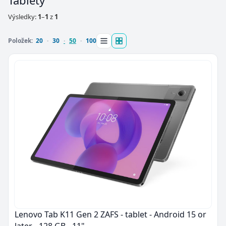
Tablety
Výsledky:
1
–
1
z
1
Položek:
20
30
50
100
Lenovo Tab K11 Gen 2 ZAFS - tablet - Android 15 or
later - 128 GB - 11"