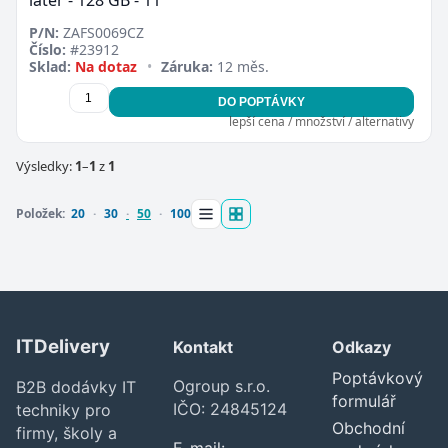
P/N:
ZAFS0069CZ
Číslo:
#23912
Sklad:
Na dotaz
•
Záruka:
12 měs.
DO POPTÁVKY
lepší cena / množství / alternativy
Zavřít
Výsledky:
1
–
1
z
1
Položek:
20
30
50
100
ITDelivery
Kontakt
Odkazy
Poptávkový
Ogroup s.r.o.
B2B dodávky IT
formulář
IČO: 24845124
techniky pro
Obchodní
firmy, školy a
E-mail: