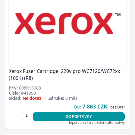
Xerox Fuser Cartridge, 220v pro WC7120/WC72xx
(100K) (R8)
P/N:
008R13088
Číslo:
#41990
Sklad:
Na dotaz
•
Záruka:
6 měs.
7 863 CZK
Od:
bez DPH
DO POPTÁVKY
lepší cena / množství / alternativy