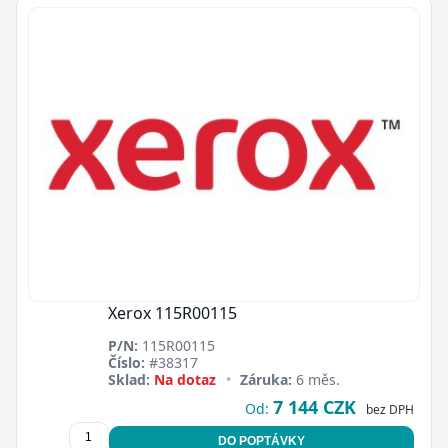
Xerox 115R00115
P/N:
115R00115
Číslo:
#38317
Sklad:
Na dotaz
•
Záruka:
6 měs.
7 144 CZK
Od:
bez DPH
DO POPTÁVKY