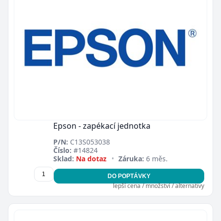
Zavřít
Epson - zapékací jednotka
P/N:
C13S053038
Číslo:
#14824
Sklad:
Na dotaz
•
Záruka:
6 měs.
DO POPTÁVKY
lepší cena / množství / alternativy