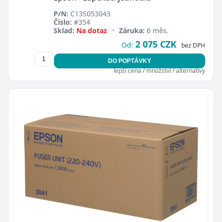
P/N:
C13S053043
Číslo:
#354
Sklad:
Na dotaz
•
Záruka:
6 měs.
2 075 CZK
Od:
bez DPH
DO POPTÁVKY
lepší cena / množství / alternativy