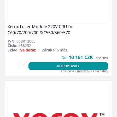
Xerox Fuser Module 220V CRU for
C60/70/700/700i/XC550/560/570
P/N:
008R13065
Číslo:
#38252
Sklad:
Na dotaz
•
Záruka:
6 měs.
10 161 CZK
Od:
bez DPH
DO POPTÁVKY
lepší cena / množství / alternativy