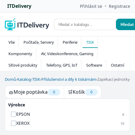
ITDelivery
•
Přihlásit se
Registrace
Hledat
Vše
Počítače, Servery
Periferie
TISK
Komponenty
AV, Videokonference, Gaming
Síťové produkty
Telefony, GPS, IoT
Software
Ostatní
Domů
›
Katalog
›
TISK
›
Příslušenství a díly k tiskárnám
›
Zapékací jednotky
🧺
Moje poptávka
🛒
Košík
0
0
Výrobce
EPSON
6
XEROX
10