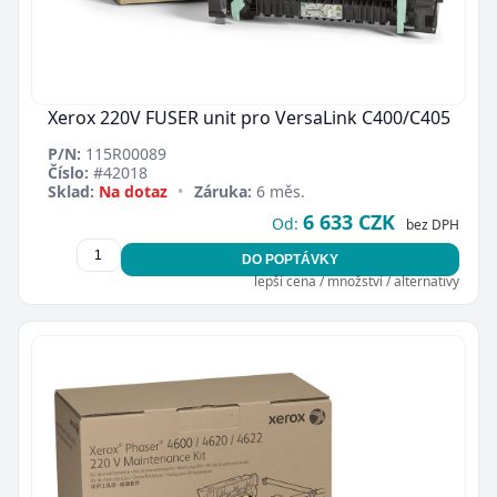
Xerox 220V FUSER unit pro VersaLink C400/C405
P/N:
115R00089
Číslo:
#42018
Sklad:
Na dotaz
•
Záruka:
6 měs.
6 633 CZK
Od:
bez DPH
DO POPTÁVKY
lepší cena / množství / alternativy