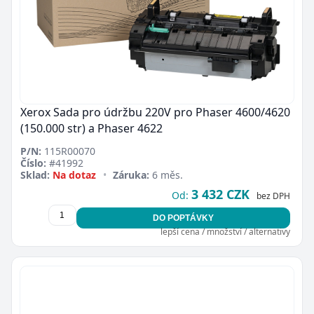
Xerox Sada pro údržbu 220V pro Phaser 4600/4620
(150.000 str) a Phaser 4622
P/N:
115R00070
Číslo:
#41992
Sklad:
Na dotaz
•
Záruka:
6 měs.
3 432 CZK
Od:
bez DPH
DO POPTÁVKY
lepší cena / množství / alternativy