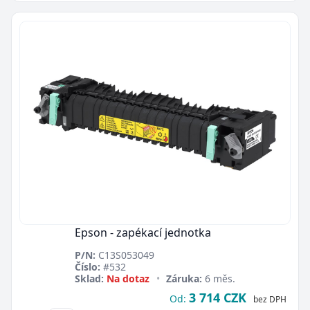
Epson - zapékací jednotka
P/N:
C13S053049
Číslo:
#532
Sklad:
Na dotaz
•
Záruka:
6 měs.
3 714 CZK
Od:
bez DPH