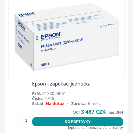
Epson - zapékací jednotka
P/N:
C13S053061
Číslo:
#766
Sklad:
Na dotaz
•
Záruka:
6 měs.
3 487 CZK
Od:
bez DPH
DO POPTÁVKY
lepší cena / množství / alternativy