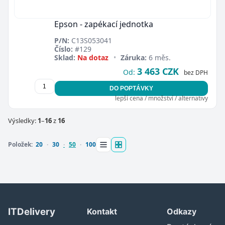
Epson - zapékací jednotka
P/N:
C13S053041
Číslo:
#129
Sklad:
Na dotaz
•
Záruka:
6 měs.
3 463 CZK
Od:
bez DPH
DO POPTÁVKY
lepší cena / množství / alternativy
Výsledky:
1
–
16
z
16
Položek:
20
30
50
100
ITDelivery
Kontakt
Odkazy