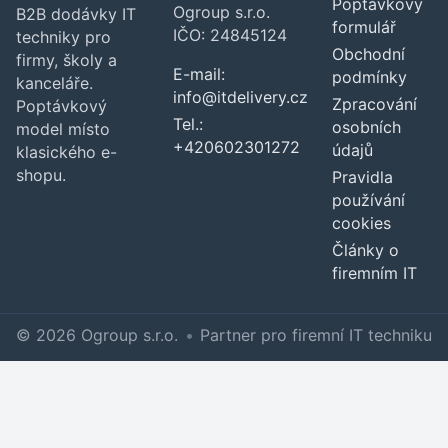
Poptávkový
Ogroup s.r.o.
B2B dodávky IT
formulář
IČO: 24845124
techniky pro
Obchodní
firmy, školy a
E-mail:
podmínky
kanceláře.
info@itdelivery.cz
Zpracování
Poptávkový
Tel.:
osobních
model místo
+420602301272
údajů
klasického e-
shopu.
Pravidla
používání
cookies
Články o
firemním IT
© 2026 Ogroup s.r.o.
•
Partner pro firemní IT techniku