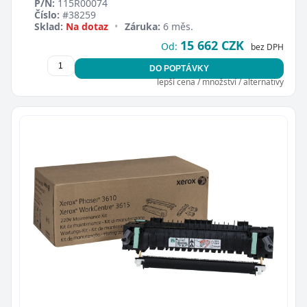
P/N:
115R00074
Číslo:
#38259
Sklad:
Na dotaz
•
Záruka:
6 měs.
15 662 CZK
Od:
bez DPH
DO POPTÁVKY
lepší cena / množství / alternativy