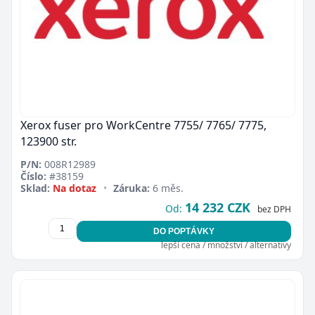
Xerox fuser pro WorkCentre 7755/ 7765/ 7775,
123900 str.
P/N:
008R12989
Číslo:
#38159
Sklad:
Na dotaz
•
Záruka:
6 měs.
14 232 CZK
Od:
bez DPH
DO POPTÁVKY
lepší cena / množství / alternativy