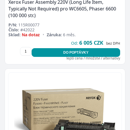
Xerox Fuser Assembly 220V (Long Life Item,
Typically Not Required) pro WC6605, Phaser 6600
(100 000 str.)
P/N:
115R00077
Číslo:
#42022
Sklad:
Na dotaz
•
Záruka:
6 měs.
6 005 CZK
Od:
bez DPH
DO POPTÁVKY
lepší cena / množství / alternativy