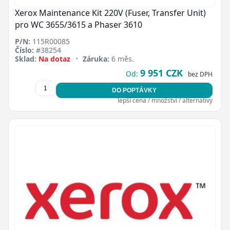
Xerox Maintenance Kit 220V (Fuser, Transfer Unit)
pro WC 3655/3615 a Phaser 3610
P/N:
115R00085
Číslo:
#38254
Sklad:
Na dotaz
•
Záruka:
6 měs.
9 951 CZK
Od:
bez DPH
DO POPTÁVKY
lepší cena / množství / alternativy