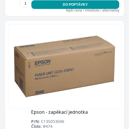
DO POPTÁVKY
lepší cena / množství / alternativy
Epson - zapékací jednotka
P/N:
C13S053046
Číslo:
#474