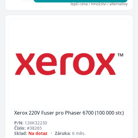
lepší cena / množství / alternativy
Xerox 220V Fuser pro Phaser 6700 (100 000 str.)
P/N:
126K32230
Číslo:
#38265
Sklad:
Na dotaz
•
Záruka:
6 měs.