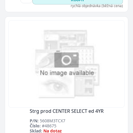
KOUPIT
rychlá objednávka (běžná cena)
Strg prod CENTER SELECT ed 4YR
P/N:
5608M3TCX7
Číslo:
#48675
Sklad:
Na dotaz