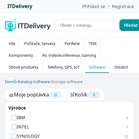
ITDelivery
•
Přihlásit se
Registrace
Hledat
Vše
Počítače, Servery
Periferie
TISK
Komponenty
AV, Videokonference, Gaming
Síťové produkty
Telefony, GPS, IoT
Software
Ostatní
Domů
›
Katalog
›
Software
›
Storage software
🧺
Moje poptávka
🛒
Košík
0
0
Výrobce
IBM
2
INTEL
1
SYNOLOGY
12