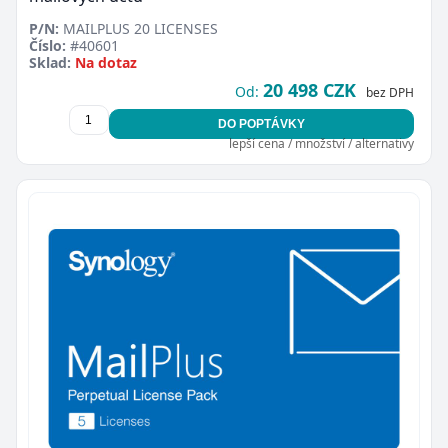
P/N:
MAILPLUS 20 LICENSES
Číslo:
#40601
Sklad:
Na dotaz
20 498 CZK
Od:
bez DPH
DO POPTÁVKY
lepší cena / množství / alternativy