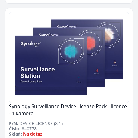
Synology Surveillance Device License Pack - licence
- 1 kamera
P/N:
DEVICE LICENSE (X 1)
Číslo:
#40778
Sklad:
Na dotaz