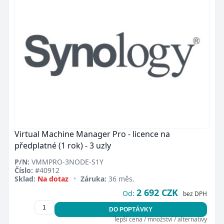
Virtual Machine Manager Pro - licence na
předplatné (1 rok) - 3 uzly
P/N:
VMMPRO-3NODE-S1Y
Číslo:
#40912
Zavřít
Sklad:
Na dotaz
•
Záruka:
36 měs.
2 692 CZK
Od:
bez DPH
DO POPTÁVKY
lepší cena / množství / alternativy