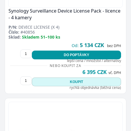
Synology Surveillance Device License Pack - licence
- 4 kamery
P/N:
DEVICE LICENSE (X 4)
Číslo:
#40856
Sklad:
Skladem 51–100 ks
5 134 CZK
Od:
bez DPH
DO POPTÁVKY
lepší cena / množství / alternativy
NEBO KOUPIT ZA
6 395 CZK
vč. DPH
KOUPIT
rychlá objednávka (běžná cena)