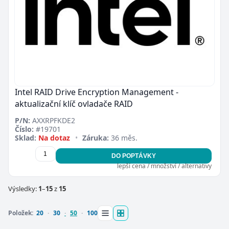
Intel RAID Drive Encryption Management -
aktualizační klíč ovladače RAID
P/N:
AXXRPFKDE2
Číslo:
#19701
Sklad:
Na dotaz
•
Záruka:
36 měs.
DO POPTÁVKY
lepší cena / množství / alternativy
Výsledky:
1
–
15
z
15
Položek:
20
30
50
100