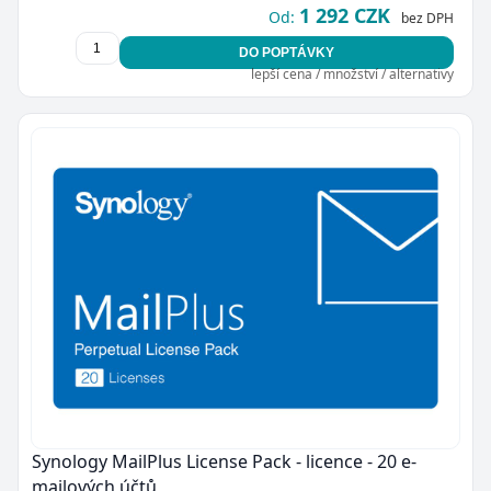
1 292 CZK
Od:
bez DPH
DO POPTÁVKY
lepší cena / množství / alternativy
Synology MailPlus License Pack - licence - 20 e-
mailových účtů