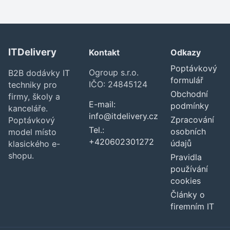
ITDelivery
Kontakt
Odkazy
Poptávkový
Ogroup s.r.o.
B2B dodávky IT
formulář
IČO: 24845124
techniky pro
Obchodní
firmy, školy a
E-mail:
podmínky
kanceláře.
info@itdelivery.cz
Zpracování
Poptávkový
Tel.:
osobních
model místo
+420602301272
údajů
klasického e-
shopu.
Pravidla
používání
cookies
Články o
firemním IT