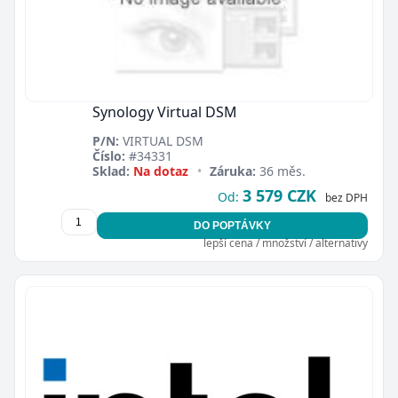
Synology Virtual DSM
P/N:
VIRTUAL DSM
Číslo:
#34331
Sklad:
Na dotaz
•
Záruka:
36 měs.
3 579 CZK
Od:
bez DPH
DO POPTÁVKY
lepší cena / množství / alternativy