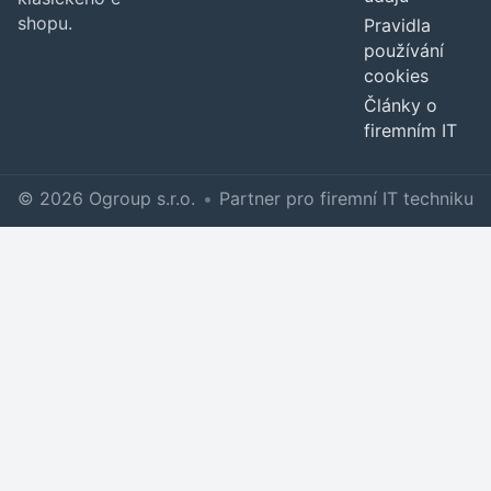
shopu.
Pravidla
používání
cookies
Články o
firemním IT
© 2026 Ogroup s.r.o.
•
Partner pro firemní IT techniku