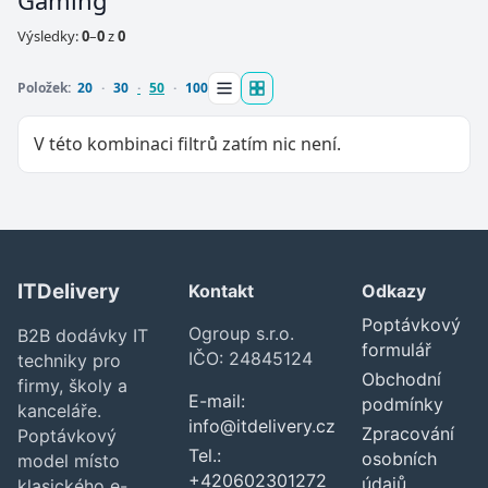
Gaming
Výsledky:
0
–
0
z
0
Položek:
20
30
50
100
V této kombinaci filtrů zatím nic není.
ITDelivery
Kontakt
Odkazy
Zavřít
Poptávkový
Ogroup s.r.o.
B2B dodávky IT
formulář
IČO: 24845124
techniky pro
Obchodní
firmy, školy a
E-mail:
podmínky
kanceláře.
info@itdelivery.cz
Zpracování
Poptávkový
Tel.:
osobních
model místo
+420602301272
údajů
klasického e-