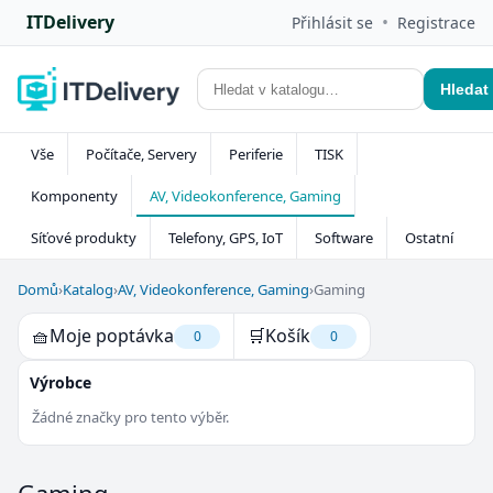
ITDelivery
•
Přihlásit se
Registrace
Hledat
Vše
Počítače, Servery
Periferie
TISK
Komponenty
AV, Videokonference, Gaming
Síťové produkty
Telefony, GPS, IoT
Software
Ostatní
Domů
›
Katalog
›
AV, Videokonference, Gaming
›
Gaming
🧺
Moje poptávka
🛒
Košík
0
0
Výrobce
Žádné značky pro tento výběr.