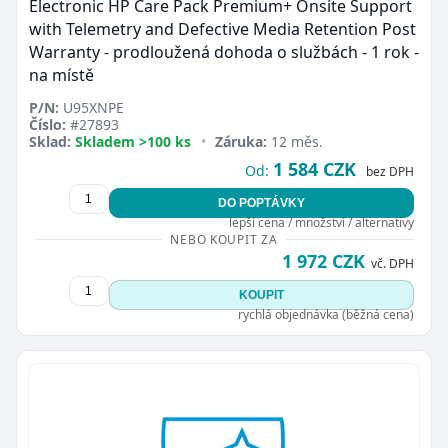
Electronic HP Care Pack Premium+ Onsite Support
with Telemetry and Defective Media Retention Post
Warranty - prodloužená dohoda o službách - 1 rok -
na místě
P/N:
U95XNPE
Číslo:
#27893
Sklad:
Skladem >100 ks
•
Záruka:
12 měs.
1 584 CZK
Od:
bez DPH
DO POPTÁVKY
lepší cena / množství / alternativy
NEBO KOUPIT ZA
1 972 CZK
vč. DPH
KOUPIT
rychlá objednávka (běžná cena)