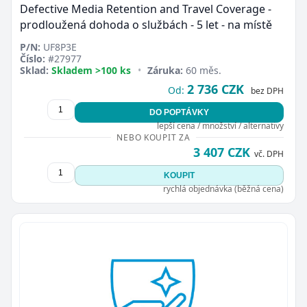
Defective Media Retention and Travel Coverage -
prodloužená dohoda o službách - 5 let - na místě
P/N:
UF8P3E
Číslo:
#27977
Sklad:
Skladem >100 ks
•
Záruka:
60 měs.
2 736 CZK
Od:
bez DPH
DO POPTÁVKY
lepší cena / množství / alternativy
NEBO KOUPIT ZA
3 407 CZK
vč. DPH
KOUPIT
rychlá objednávka (běžná cena)