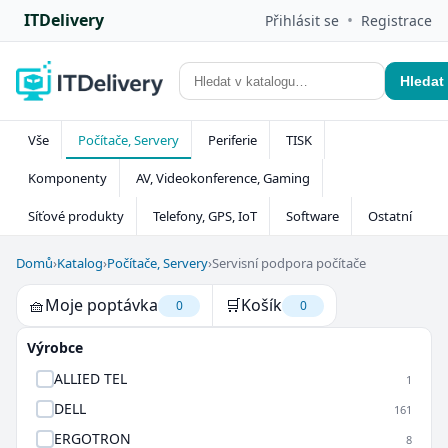
ITDelivery
•
Přihlásit se
Registrace
Hledat
Vše
Počítače, Servery
Periferie
TISK
Komponenty
AV, Videokonference, Gaming
Síťové produkty
Telefony, GPS, IoT
Software
Ostatní
Domů
›
Katalog
›
Počítače, Servery
›
Servisní podpora počítače
🧺
Moje poptávka
🛒
Košík
0
0
Výrobce
ALLIED TEL
1
DELL
161
ERGOTRON
8