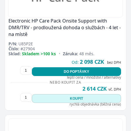
Electronic HP Care Pack Onsite Support with
DMR/TRV - prodloužená dohoda o službách - 4 let -
na místě
P/N:
U85P2E
Číslo:
#27904
Sklad:
Skladem >100 ks
•
Záruka:
48 měs.
2 098 CZK
Od:
bez DPH
DO POPTÁVKY
lepší cena / množství / alternativy
NEBO KOUPIT ZA
2 614 CZK
vč. DPH
KOUPIT
rychlá objednávka (běžná cena)