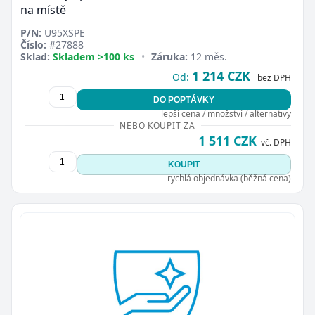
na místě
P/N:
U95XSPE
Číslo:
#27888
Sklad:
Skladem >100 ks
•
Záruka:
12 měs.
1 214 CZK
Od:
bez DPH
DO POPTÁVKY
lepší cena / množství / alternativy
NEBO KOUPIT ZA
1 511 CZK
vč. DPH
KOUPIT
rychlá objednávka (běžná cena)