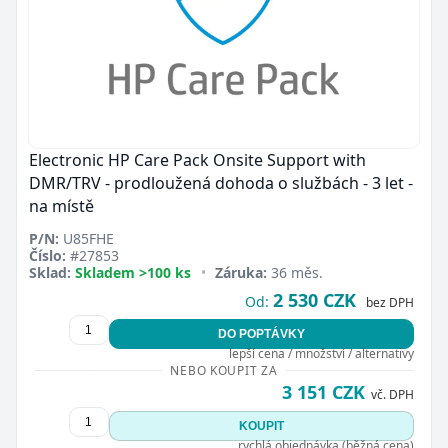
Electronic HP Care Pack Onsite Support with
DMR/TRV - prodloužená dohoda o službách - 3 let -
na místě
P/N:
U85FHE
Číslo:
#27853
Sklad:
Skladem >100 ks
•
Záruka:
36 měs.
2 530 CZK
Od:
bez DPH
DO POPTÁVKY
lepší cena / množství / alternativy
NEBO KOUPIT ZA
3 151 CZK
vč. DPH
KOUPIT
rychlá objednávka (běžná cena)