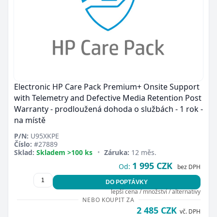
Electronic HP Care Pack Premium+ Onsite Support
with Telemetry and Defective Media Retention Post
Warranty - prodloužená dohoda o službách - 1 rok -
na místě
P/N:
U95XKPE
Číslo:
#27889
Sklad:
Skladem >100 ks
•
Záruka:
12 měs.
1 995 CZK
Od:
bez DPH
DO POPTÁVKY
lepší cena / množství / alternativy
NEBO KOUPIT ZA
2 485 CZK
vč. DPH