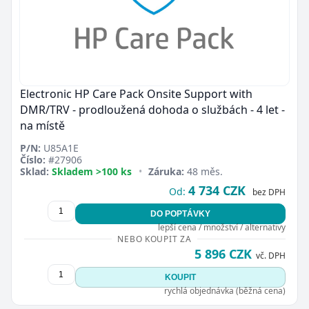
Electronic HP Care Pack Onsite Support with
DMR/TRV - prodloužená dohoda o službách - 4 let -
na místě
P/N:
U85A1E
Číslo:
#27906
Sklad:
Skladem >100 ks
•
Záruka:
48 měs.
4 734 CZK
Od:
bez DPH
DO POPTÁVKY
lepší cena / množství / alternativy
NEBO KOUPIT ZA
5 896 CZK
vč. DPH
KOUPIT
rychlá objednávka (běžná cena)