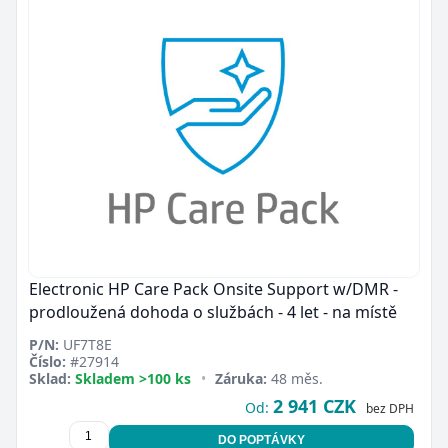
Electronic HP Care Pack Onsite Support w/DMR -
prodloužená dohoda o službách - 4 let - na místě
P/N:
UF7T8E
Číslo:
#27914
Sklad:
Skladem >100 ks
•
Záruka:
48 měs.
2 941 CZK
Od:
bez DPH
DO POPTÁVKY