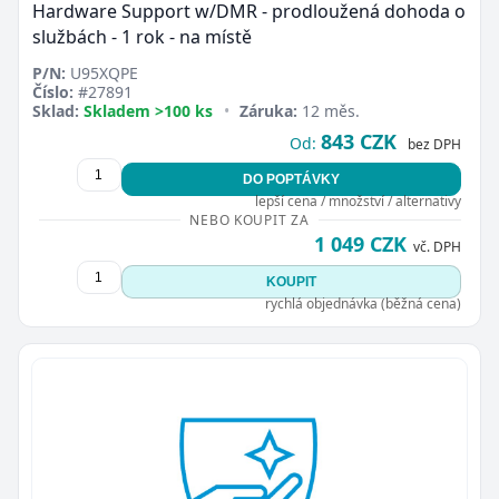
Hardware Support w/DMR - prodloužená dohoda o
službách - 1 rok - na místě
P/N:
U95XQPE
Číslo:
#27891
Sklad:
Skladem >100 ks
•
Záruka:
12 měs.
843 CZK
Od:
bez DPH
DO POPTÁVKY
lepší cena / množství / alternativy
NEBO KOUPIT ZA
1 049 CZK
vč. DPH
KOUPIT
rychlá objednávka (běžná cena)