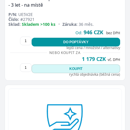
- 3 let - na místě
P/N:
UE5V2E
Číslo:
#27921
Sklad:
Skladem >100 ks
•
Záruka:
36 měs.
946 CZK
Od:
bez DPH
DO POPTÁVKY
lepší cena / množství / alternativy
NEBO KOUPIT ZA
1 179 CZK
vč. DPH
KOUPIT
rychlá objednávka (běžná cena)