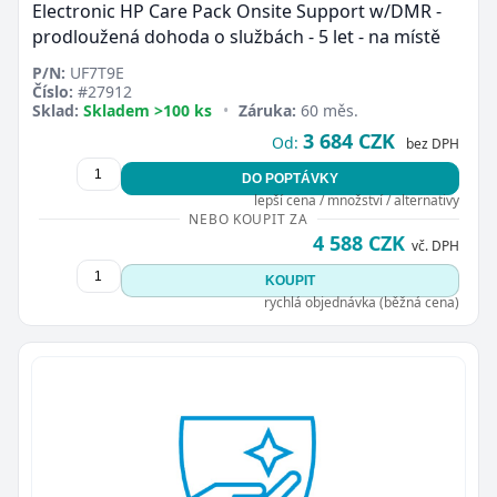
Electronic HP Care Pack Onsite Support w/DMR -
prodloužená dohoda o službách - 5 let - na místě
P/N:
UF7T9E
Číslo:
#27912
Sklad:
Skladem >100 ks
•
Záruka:
60 měs.
3 684 CZK
Od:
bez DPH
DO POPTÁVKY
lepší cena / množství / alternativy
NEBO KOUPIT ZA
4 588 CZK
vč. DPH
KOUPIT
rychlá objednávka (běžná cena)