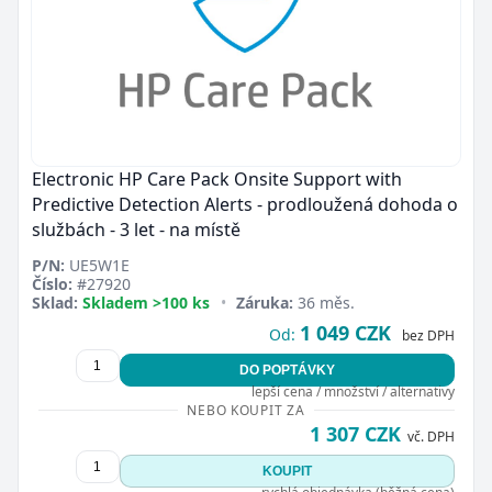
Electronic HP Care Pack Onsite Support with
Predictive Detection Alerts - prodloužená dohoda o
službách - 3 let - na místě
P/N:
UE5W1E
Číslo:
#27920
Sklad:
Skladem >100 ks
•
Záruka:
36 měs.
1 049 CZK
Od:
bez DPH
DO POPTÁVKY
lepší cena / množství / alternativy
NEBO KOUPIT ZA
1 307 CZK
vč. DPH
KOUPIT