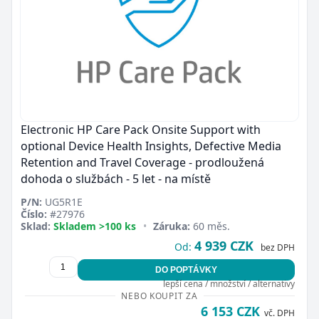
Electronic HP Care Pack Onsite Support with
optional Device Health Insights, Defective Media
Retention and Travel Coverage - prodloužená
dohoda o službách - 5 let - na místě
P/N:
UG5R1E
Číslo:
#27976
Sklad:
Skladem >100 ks
•
Záruka:
60 měs.
4 939 CZK
Od:
bez DPH
DO POPTÁVKY
lepší cena / množství / alternativy
NEBO KOUPIT ZA
6 153 CZK
vč. DPH