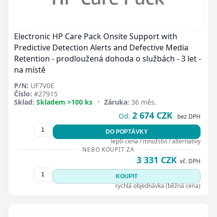
Electronic HP Care Pack Onsite Support with
Predictive Detection Alerts and Defective Media
Retention - prodloužená dohoda o službách - 3 let -
na místě
P/N:
UF7V0E
Číslo:
#27915
Sklad:
Skladem >100 ks
•
Záruka:
36 měs.
2 674 CZK
Od:
bez DPH
DO POPTÁVKY
lepší cena / množství / alternativy
NEBO KOUPIT ZA
3 331 CZK
vč. DPH
KOUPIT
rychlá objednávka (běžná cena)