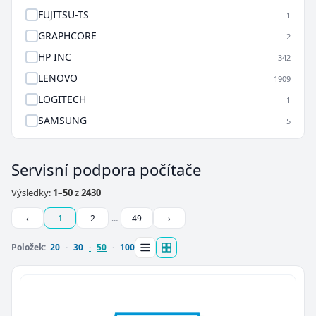
FUJITSU-TS
1
GRAPHCORE
2
HP INC
342
LENOVO
1909
LOGITECH
1
SAMSUNG
5
Servisní podpora počítače
Výsledky:
1
–
50
z
2430
‹
1
2
…
49
›
Položek:
20
30
50
100