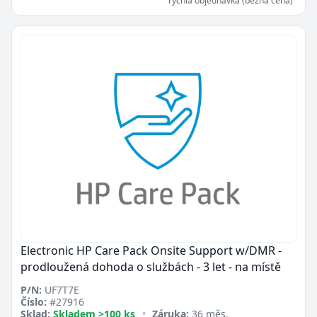
rychlá objednávka (běžná cena)
Electronic HP Care Pack Onsite Support w/DMR -
prodloužená dohoda o službách - 3 let - na místě
P/N:
UF7T7E
Číslo:
#27916
Sklad:
Skladem >100 ks
•
Záruka:
36 měs.