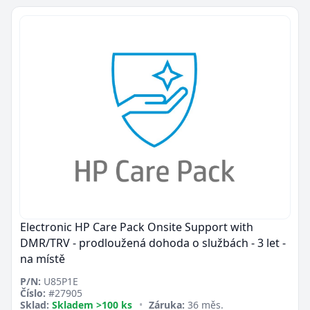
Electronic HP Care Pack Onsite Support with
DMR/TRV - prodloužená dohoda o službách - 3 let -
na místě
P/N:
U85P1E
Číslo:
#27905
Sklad:
Skladem >100 ks
•
Záruka:
36 měs.