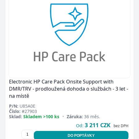
Electronic HP Care Pack Onsite Support with
DMR/TRV - prodloužená dohoda o službách - 3 let -
na místě
P/N:
U85A0E
Číslo:
#27903
Sklad:
Skladem >100 ks
•
Záruka:
36 měs.
3 211 CZK
Od:
bez DPH
DO POPTÁVKY