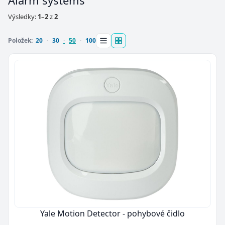
Alarm systems
Výsledky:
1
–
2
z
2
Položek:
20
30
50
100
Yale Motion Detector - pohybové čidlo