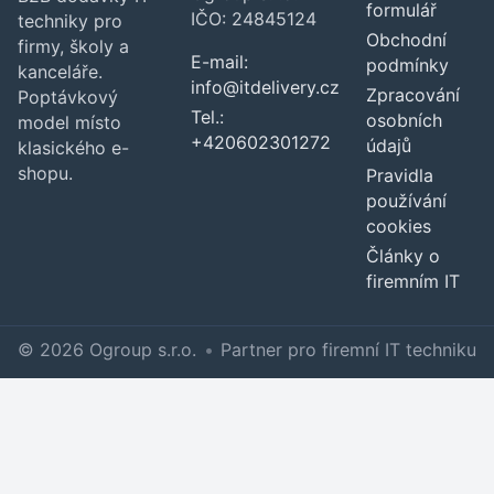
formulář
IČO: 24845124
techniky pro
Obchodní
firmy, školy a
E-mail:
podmínky
kanceláře.
info@itdelivery.cz
Zpracování
Poptávkový
Tel.:
osobních
model místo
+420602301272
údajů
klasického e-
shopu.
Pravidla
používání
cookies
Články o
firemním IT
© 2026 Ogroup s.r.o.
•
Partner pro firemní IT techniku