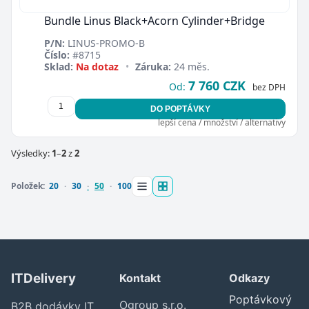
Zavřít
Bundle Linus Black+Acorn Cylinder+Bridge
P/N:
LINUS-PROMO-B
Číslo:
#8715
Sklad:
Na dotaz
•
Záruka:
24 měs.
7 760 CZK
Od:
bez DPH
DO POPTÁVKY
lepší cena / množství / alternativy
Výsledky:
1
–
2
z
2
Položek:
20
30
50
100
ITDelivery
Kontakt
Odkazy
Poptávkový
Ogroup s.r.o.
B2B dodávky IT