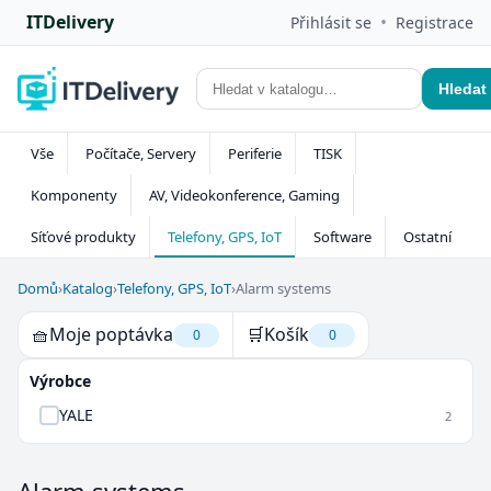
ITDelivery
•
Přihlásit se
Registrace
Hledat
Vše
Počítače, Servery
Periferie
TISK
Komponenty
AV, Videokonference, Gaming
Síťové produkty
Telefony, GPS, IoT
Software
Ostatní
Domů
›
Katalog
›
Telefony, GPS, IoT
›
Alarm systems
🧺
Moje poptávka
🛒
Košík
0
0
Výrobce
YALE
2