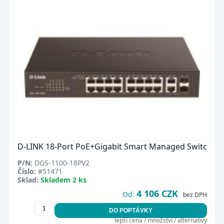
D-LINK 18-Port PoE+Gigabit Smart Managed Switc
P/N:
DGS-1100-18PV2
Číslo:
#51471
Sklad:
Skladem 2 ks
4 106 CZK
Od:
bez DPH
DO POPTÁVKY
lepší cena / množství / alternativy