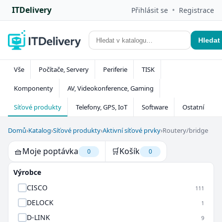
ITDelivery
•
Přihlásit se
Registrace
Hledat
Vše
Počítače, Servery
Periferie
TISK
Komponenty
AV, Videokonference, Gaming
Síťové produkty
Telefony, GPS, IoT
Software
Ostatní
Domů
›
Katalog
›
Síťové produkty
›
Aktivní síťové prvky
›
Routery/bridge
🧺
Moje poptávka
🛒
Košík
0
0
Výrobce
CISCO
111
DELOCK
1
D-LINK
9