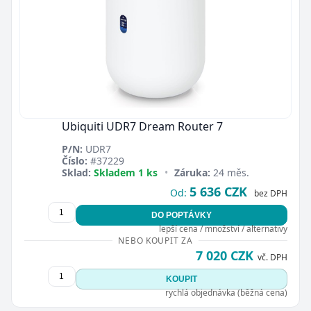
Ubiquiti UDR7 Dream Router 7
P/N:
UDR7
Číslo:
#37229
Sklad:
Skladem 1 ks
•
Záruka:
24 měs.
5 636 CZK
Od:
bez DPH
DO POPTÁVKY
lepší cena / množství / alternativy
NEBO KOUPIT ZA
7 020 CZK
vč. DPH
KOUPIT
rychlá objednávka (běžná cena)