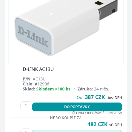
D-LINK AC13U
P/N:
AC13U
Číslo:
#12996
Sklad:
Skladem >100 ks
•
Záruka:
24 měs.
387 CZK
Od:
bez DPH
DO POPTÁVKY
lepší cena / množství / alternativy
NEBO KOUPIT ZA
482 CZK
vč. DPH