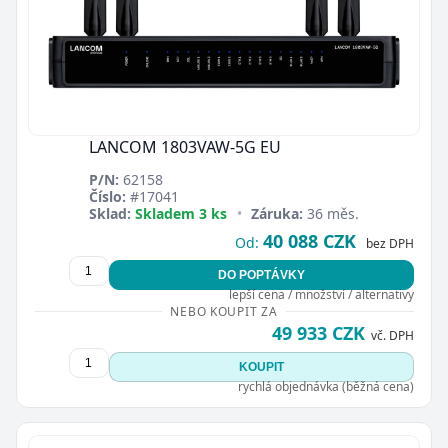
LANCOM 1803VAW-5G EU
P/N:
62158
Číslo:
#17041
Sklad:
Skladem 3 ks
•
Záruka:
36 měs.
40 088 CZK
Od:
bez DPH
DO POPTÁVKY
lepší cena / množství / alternativy
NEBO KOUPIT ZA
49 933 CZK
vč. DPH
KOUPIT
rychlá objednávka (běžná cena)