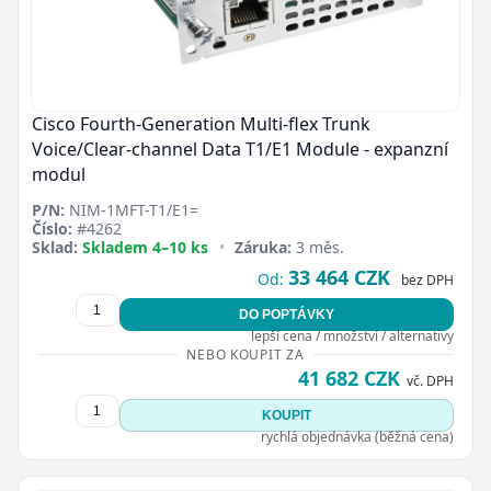
Cisco Fourth-Generation Multi-flex Trunk
Voice/Clear-channel Data T1/E1 Module - expanzní
modul
P/N:
NIM-1MFT-T1/E1=
Číslo:
#4262
Sklad:
Skladem 4–10 ks
•
Záruka:
3 měs.
33 464 CZK
Od:
bez DPH
DO POPTÁVKY
lepší cena / množství / alternativy
NEBO KOUPIT ZA
41 682 CZK
vč. DPH
KOUPIT
rychlá objednávka (běžná cena)