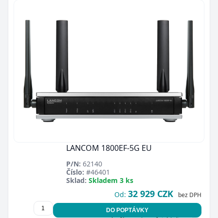
LANCOM 1800EF-5G EU
P/N:
62140
Číslo:
#46401
Sklad:
Skladem 3 ks
32 929 CZK
Od:
bez DPH
DO POPTÁVKY