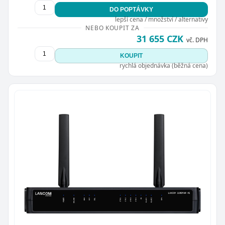
DO POPTÁVKY
lepší cena / množství / alternativy
NEBO KOUPIT ZA
31 655 CZK
vč. DPH
KOUPIT
rychlá objednávka (běžná cena)