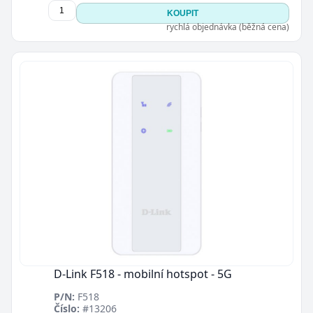
KOUPIT
rychlá objednávka (běžná cena)
D-Link F518 - mobilní hotspot - 5G
P/N:
F518
Číslo:
#13206