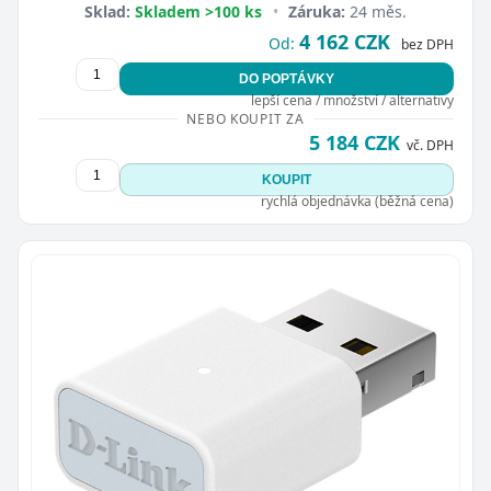
Sklad:
Skladem >100 ks
•
Záruka:
24 měs.
4 162 CZK
Od:
bez DPH
DO POPTÁVKY
lepší cena / množství / alternativy
NEBO KOUPIT ZA
5 184 CZK
vč. DPH
KOUPIT
rychlá objednávka (běžná cena)