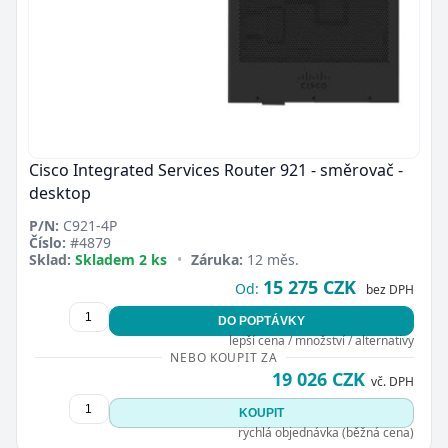
Cisco Integrated Services Router 921 - směrovač -
desktop
P/N:
C921-4P
Číslo:
#4879
Sklad:
Skladem 2 ks
•
Záruka:
12 měs.
15 275 CZK
Od:
bez DPH
DO POPTÁVKY
lepší cena / množství / alternativy
NEBO KOUPIT ZA
19 026 CZK
vč. DPH
KOUPIT
rychlá objednávka (běžná cena)