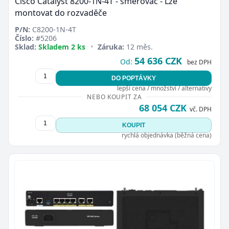
Cisco Catalyst 8200-1N-4T - směrovač - Lze
montovat do rozvaděče
P/N:
C8200-1N-4T
Číslo:
#5206
Sklad:
Skladem 2 ks
•
Záruka:
12 měs.
54 636 CZK
Od:
bez DPH
DO POPTÁVKY
lepší cena / množství / alternativy
NEBO KOUPIT ZA
68 054 CZK
vč. DPH
KOUPIT
rychlá objednávka (běžná cena)