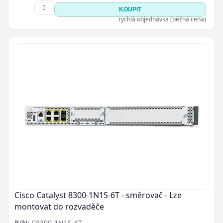
KOUPIT
rychlá objednávka (běžná cena)
Cisco Catalyst 8300-1N1S-6T - směrovač - Lze
montovat do rozvaděče
P/N:
C8300-1N1S-6T