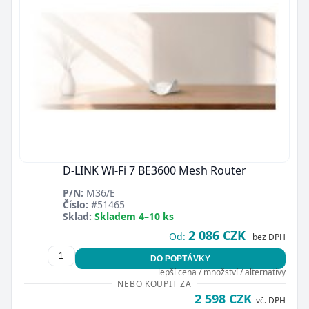
D-LINK Wi-Fi 7 BE3600 Mesh Router
P/N:
M36/E
Číslo:
#51465
Sklad:
Skladem 4–10 ks
2 086 CZK
Od:
bez DPH
DO POPTÁVKY
lepší cena / množství / alternativy
NEBO KOUPIT ZA
2 598 CZK
vč. DPH