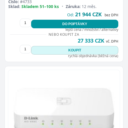
Číslo:
#4733
Sklad:
Skladem 51–100 ks
•
Záruka:
12 měs.
21 944 CZK
Od:
bez DPH
DO POPTÁVKY
lepší cena / množství / alternativy
NEBO KOUPIT ZA
27 333 CZK
vč. DPH
KOUPIT
rychlá objednávka (běžná cena)