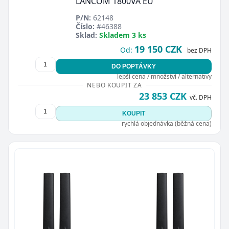
LANCOM 1800VA EU
P/N:
62148
Číslo:
#46388
Sklad:
Skladem 3 ks
19 150 CZK
Od:
bez DPH
DO POPTÁVKY
lepší cena / množství / alternativy
NEBO KOUPIT ZA
23 853 CZK
vč. DPH
KOUPIT
rychlá objednávka (běžná cena)