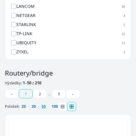
LANCOM
30
NETGEAR
4
STARLINK
2
TP-LINK
22
UBIQUITY
12
ZYXEL
3
Routery/bridge
Výsledky:
1
–
50
z
210
‹
1
2
…
5
›
Položek:
20
30
50
100