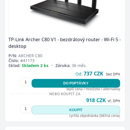
TP-Link Archer C80 V1 - bezdrátový router - Wi-Fi 5 -
desktop
P/N:
ARCHER C80
Číslo:
#41173
Sklad:
Skladem 2 ks
•
Záruka:
36 měs.
737 CZK
Od:
bez DPH
DO POPTÁVKY
lepší cena / množství / alternativy
NEBO KOUPIT ZA
918 CZK
vč. DPH
KOUPIT
rychlá objednávka (běžná cena)