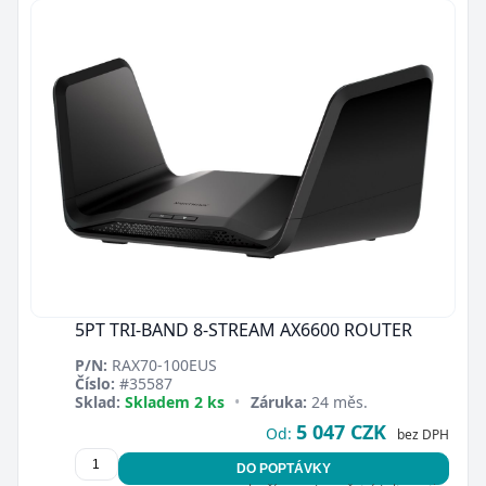
5PT TRI-BAND 8-STREAM AX6600 ROUTER
P/N:
RAX70-100EUS
Číslo:
#35587
Sklad:
Skladem 2 ks
•
Záruka:
24 měs.
5 047 CZK
Od:
bez DPH
DO POPTÁVKY