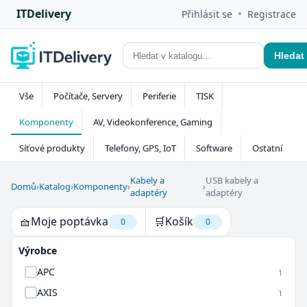
ITDelivery
•
Přihlásit se
Registrace
Hledat
Vše
Počítače, Servery
Periferie
TISK
Komponenty
AV, Videokonference, Gaming
Síťové produkty
Telefony, GPS, IoT
Software
Ostatní
Kabely a
USB kabely a
Domů
›
Katalog
›
Komponenty
›
›
adaptéry
adaptéry
🧺
Moje poptávka
🛒
Košík
0
0
Výrobce
APC
1
AXIS
1