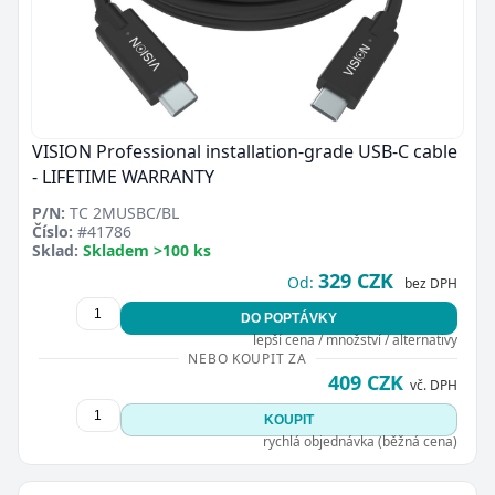
VISION Professional installation-grade USB-C cable
- LIFETIME WARRANTY
P/N:
TC 2MUSBC/BL
Číslo:
#41786
Sklad:
Skladem >100 ks
329 CZK
Od:
bez DPH
DO POPTÁVKY
lepší cena / množství / alternativy
NEBO KOUPIT ZA
409 CZK
vč. DPH
KOUPIT
rychlá objednávka (běžná cena)