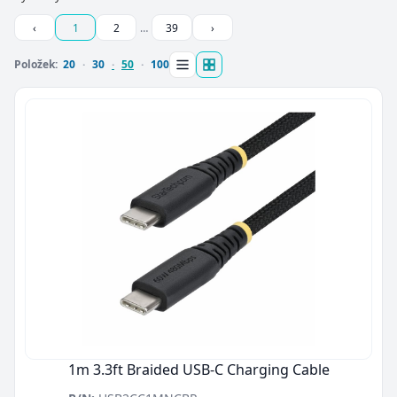
‹
1
2
…
39
›
Položek:
20
30
50
100
1m 3.3ft Braided USB-C Charging Cable