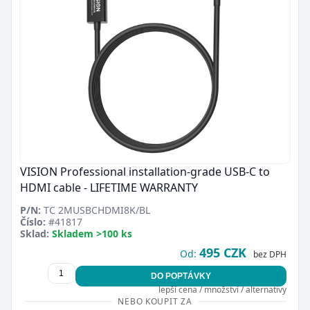
VISION Professional installation-grade USB-C to
HDMI cable - LIFETIME WARRANTY
P/N:
TC 2MUSBCHDMI8K/BL
Číslo:
#41817
Sklad:
Skladem >100 ks
495 CZK
Od:
bez DPH
DO POPTÁVKY
lepší cena / množství / alternativy
NEBO KOUPIT ZA