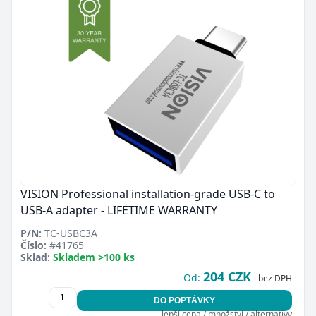
VISION Professional installation-grade USB-C to
USB-A adapter - LIFETIME WARRANTY
P/N:
TC-USBC3A
Číslo:
#41765
Sklad:
Skladem >100 ks
204 CZK
Od:
bez DPH
DO POPTÁVKY
lepší cena / množství / alternativy