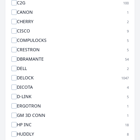
C2G
100
CANON
1
CHERRY
2
CISCO
9
COMPULOCKS
5
CRESTRON
5
DBRAMANTE
54
DELL
2
DELOCK
1047
DICOTA
4
D-LINK
5
ERGOTRON
1
GM 3D CONN
1
HP INC
18
HUDDLY
8