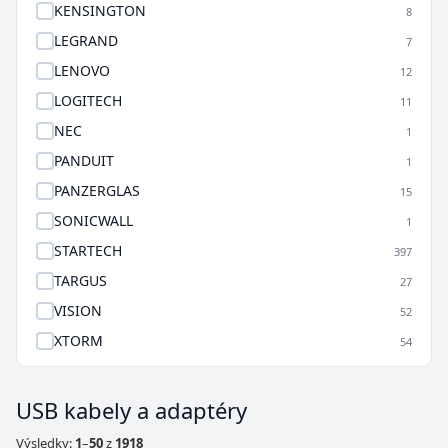
KENSINGTON
8
LEGRAND
7
LENOVO
12
LOGITECH
11
NEC
1
PANDUIT
1
PANZERGLAS
15
SONICWALL
1
STARTECH
397
TARGUS
27
VISION
52
XTORM
54
USB kabely a adaptéry
Výsledky:
1
–
50
z
1918