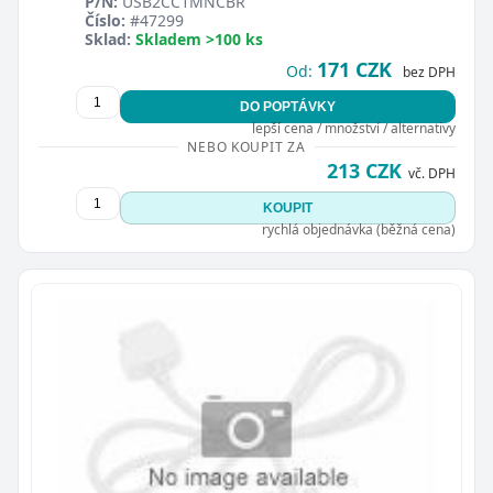
P/N:
USB2CC1MNCBR
Číslo:
#47299
Sklad:
Skladem >100 ks
171 CZK
Od:
bez DPH
DO POPTÁVKY
lepší cena / množství / alternativy
NEBO KOUPIT ZA
213 CZK
vč. DPH
KOUPIT
rychlá objednávka (běžná cena)