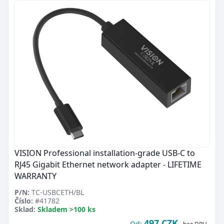
VISION Professional installation-grade USB-C to
RJ45 Gigabit Ethernet network adapter - LIFETIME
WARRANTY
P/N:
TC-USBCETH/BL
Číslo:
#41782
Sklad:
Skladem >100 ks
497 CZK
Od: