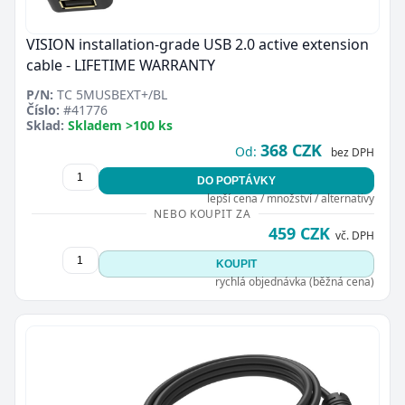
VISION installation-grade USB 2.0 active extension
cable - LIFETIME WARRANTY
P/N:
TC 5MUSBEXT+/BL
Číslo:
#41776
Sklad:
Skladem >100 ks
368 CZK
Od:
bez DPH
DO POPTÁVKY
lepší cena / množství / alternativy
NEBO KOUPIT ZA
459 CZK
vč. DPH
KOUPIT
rychlá objednávka (běžná cena)