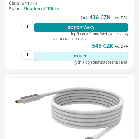
Číslo:
#41773
Sklad:
Skladem >100 ks
436 CZK
Od:
bez DPH
DO POPTÁVKY
lepší cena / množství / alternativy
NEBO KOUPIT ZA
543 CZK
vč. DPH
KOUPIT
rychlá objednávka (běžná cena)