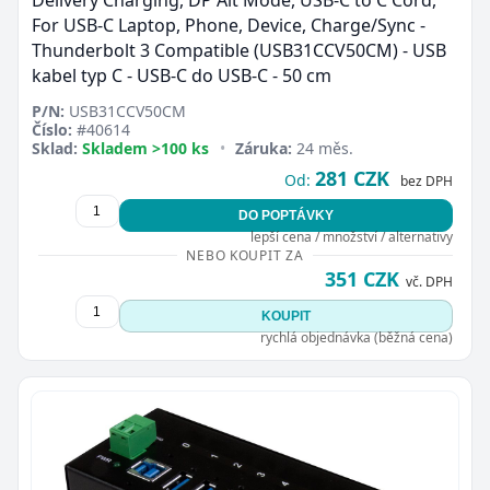
For USB-C Laptop, Phone, Device, Charge/Sync -
Thunderbolt 3 Compatible (USB31CCV50CM) - USB
kabel typ C - USB-C do USB-C - 50 cm
P/N:
USB31CCV50CM
Číslo:
#40614
Sklad:
Skladem >100 ks
•
Záruka:
24 měs.
281 CZK
Od:
bez DPH
DO POPTÁVKY
lepší cena / množství / alternativy
NEBO KOUPIT ZA
351 CZK
vč. DPH
KOUPIT
rychlá objednávka (běžná cena)