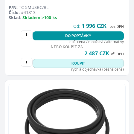
P/N:
TC 5MUSBC/BL
Číslo:
#41813
Sklad:
Skladem >100 ks
1 996 CZK
Od:
bez DPH
DO POPTÁVKY
lepší cena / množství / alternativy
NEBO KOUPIT ZA
2 487 CZK
vč. DPH
KOUPIT
rychlá objednávka (běžná cena)