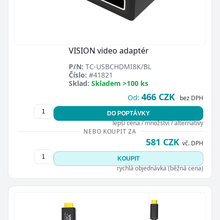
VISION video adaptér
P/N:
TC-USBCHDMI8K/BL
Číslo:
#41821
Sklad:
Skladem >100 ks
466 CZK
Od:
bez DPH
DO POPTÁVKY
lepší cena / množství / alternativy
NEBO KOUPIT ZA
581 CZK
vč. DPH
KOUPIT
rychlá objednávka (běžná cena)