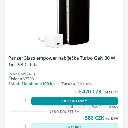
PanzerGlass empower nabíječka Turbo GaN 30 W
1x USB-C, bílá
P/N:
EM52411
Číslo:
#37793
Sklad:
Skladem >100 ks
•
Záruka:
24 měs.
470 CZK
Od:
bez DPH
DO POPTÁVKY
lepší cena / množství / alternativy
NEBO KOUPIT ZA
586 CZK
vč. DPH
KOUPIT