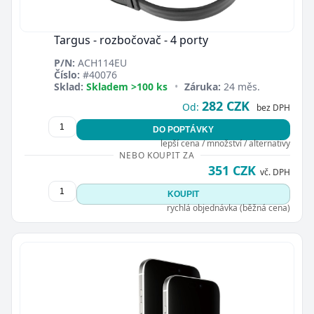
Targus - rozbočovač - 4 porty
P/N:
ACH114EU
Číslo:
#40076
Sklad:
Skladem >100 ks
•
Záruka:
24 měs.
282 CZK
Od:
bez DPH
DO POPTÁVKY
lepší cena / množství / alternativy
NEBO KOUPIT ZA
351 CZK
vč. DPH
KOUPIT
rychlá objednávka (běžná cena)