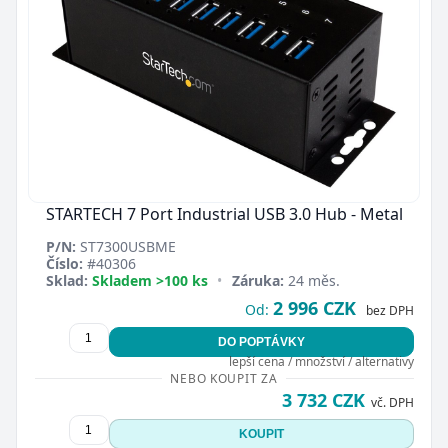
STARTECH 7 Port Industrial USB 3.0 Hub - Metal
P/N:
ST7300USBME
Číslo:
#40306
Sklad:
Skladem >100 ks
•
Záruka:
24 měs.
2 996 CZK
Od:
bez DPH
DO POPTÁVKY
lepší cena / množství / alternativy
NEBO KOUPIT ZA
3 732 CZK
vč. DPH
KOUPIT