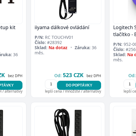
tup kit
iiyama dálkové ovládání
Logitech 
tlačítko -
P/N:
RC TOUCHV01
Číslo:
#28392
P/N:
952-0
Sklad:
Na dotaz
•
Záruka:
36
Číslo:
#256
měs.
áruka:
36
Sklad:
Na 
měs.
ZK
523 CZK
Od:
Od:
bez DPH
bez DPH
PTÁVKY
DO POPTÁVKY
 / alternativy
lepší cena / množství / alternativy
lepší c