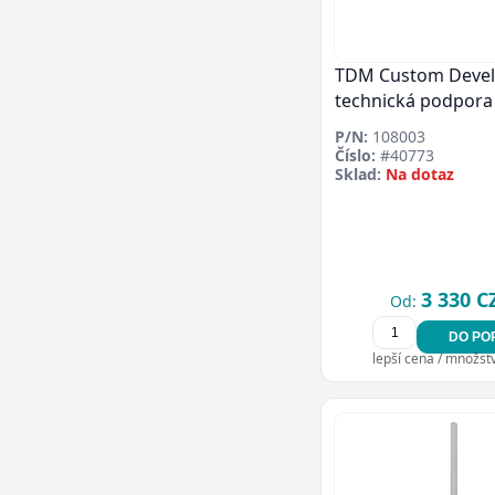
TDM Custom Devel
technická podpora
P/N:
108003
Číslo:
#40773
Sklad:
Na dotaz
3 330 C
Od:
DO PO
lepší cena / množství