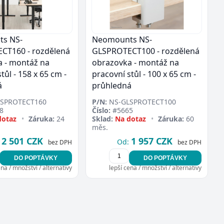
s NS-
Neomounts NS-
CT160 - rozdělená
GLSPROTECT100 - rozdělená
 - montáž na
obrazovka - montáž na
tůl - 158 x 65 cm -
pracovní stůl - 100 x 65 cm -
á
průhledná
SPROTECT160
P/N:
NS-GLSPROTECT100
8
Číslo:
#5665
dotaz
•
Záruka:
24
Sklad:
Na dotaz
•
Záruka:
60
měs.
2 501 CZK
1 957 CZK
Od:
bez DPH
bez DPH
DO POPTÁVKY
DO POPTÁVKY
ena / množství / alternativy
lepší cena / množství / alternativy