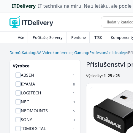
ITDelivery
IT technika na míru. Ne z letáku, ale podle
Vše
Počítače, Servery
Periferie
TISK
Komponent
Domů
›
Katalog
›
AV, Videokonference, Gaming
›
Profesionální displeje
›
Př
Příslušenství p
Výrobce
ABSEN
1
Výsledky:
1
–
25
z
25
IIYAMA
8
LOGITECH
1
NEC
3
NEOMOUNTS
5
SONY
3
TDMDIGITAL
1