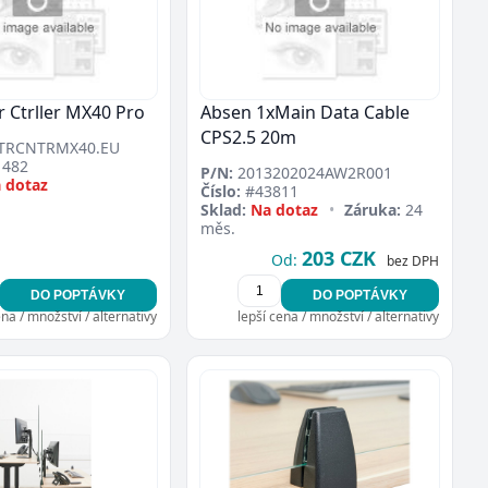
 Ctrller MX40 Pro
Absen 1xMain Data Cable
CPS2.5 20m
TRCNTRMX40.EU
482
P/N:
2013202024AW2R001
 dotaz
Číslo:
#43811
Sklad:
Na dotaz
•
Záruka:
24
měs.
203 CZK
Od:
bez DPH
DO POPTÁVKY
DO POPTÁVKY
ena / množství / alternativy
lepší cena / množství / alternativy