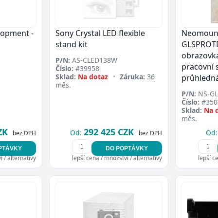
opment -
Sony Crystal LED flexible
Neomount
stand kit
GLSPROTE
obrazovka
P/N:
AS-CLED138W
pracovní s
Číslo:
#39958
Sklad:
Na dotaz
•
Záruka:
36
průhledn
měs.
P/N:
NS-GL
Číslo:
#350
Sklad:
Na 
měs.
ZK
292 425 CZK
Od:
Od:
bez DPH
bez DPH
PTÁVKY
DO POPTÁVKY
 / alternativy
lepší cena / množství / alternativy
lepší c