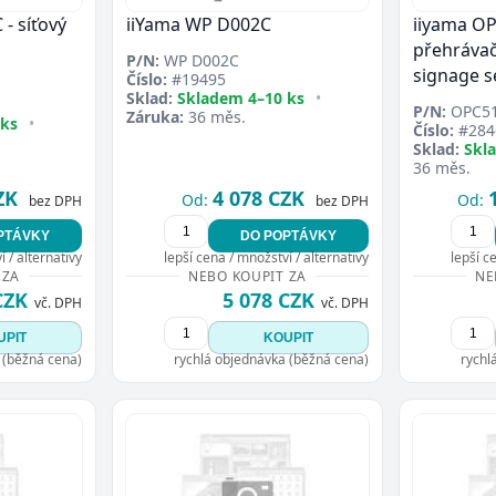
- síťový
iiYama WP D002C
iiyama OP
přehrávač
P/N:
WP D002C
signage s
Číslo:
#19495
Sklad:
Skladem 4–10 ks
•
P/N:
OPC51
Záruka:
36 měs.
 ks
•
Číslo:
#284
Sklad:
Skl
36 měs.
ZK
4 078 CZK
Od:
Od:
bez DPH
bez DPH
PTÁVKY
DO POPTÁVKY
 / alternativy
lepší cena / množství / alternativy
lepší c
 ZA
NEBO KOUPIT ZA
NE
CZK
5 078 CZK
vč. DPH
vč. DPH
UPIT
KOUPIT
 (běžná cena)
rychlá objednávka (běžná cena)
rychl