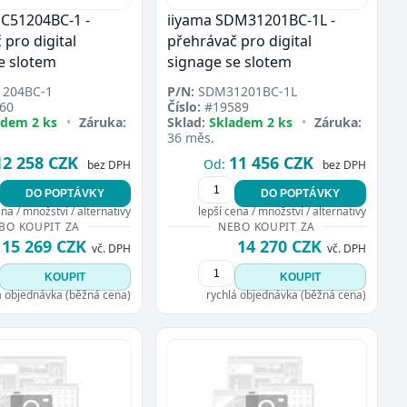
C51204BC-1 -
iiyama SDM31201BC-1L -
 pro digital
přehrávač pro digital
e slotem
signage se slotem
204BC-1
P/N:
SDM31201BC-1L
60
Číslo:
#19589
adem 2 ks
•
Záruka:
Sklad:
Skladem 2 ks
•
Záruka:
36 měs.
12 258 CZK
11 456 CZK
Od:
bez DPH
bez DPH
DO POPTÁVKY
DO POPTÁVKY
ena / množství / alternativy
lepší cena / množství / alternativy
BO KOUPIT ZA
NEBO KOUPIT ZA
15 269 CZK
14 270 CZK
vč. DPH
vč. DPH
KOUPIT
KOUPIT
á objednávka (běžná cena)
rychlá objednávka (běžná cena)