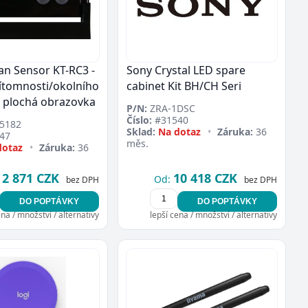
n Sensor KT-RC3 -
Sony Crystal LED spare
ítomnosti/okolního
cabinet Kit BH/CH Seri
o plochá obrazovka
P/N:
ZRA-1DSC
Číslo:
#31540
5182
Sklad:
Na dotaz
•
Záruka:
36
47
měs.
dotaz
•
Záruka:
36
2 871 CZK
10 418 CZK
Od:
bez DPH
bez DPH
DO POPTÁVKY
DO POPTÁVKY
ena / množství / alternativy
lepší cena / množství / alternativy