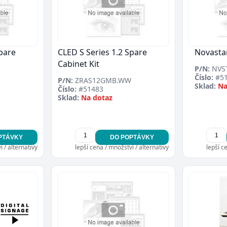
Spare
CLED S Series 1.2 Spare
Novastar
Cabinet Kit
P/N:
NVS
Číslo:
#51
P/N:
ZRAS12GMB.WW
Sklad:
Na
Číslo:
#51483
Sklad:
Na dotaz
PTÁVKY
DO POPTÁVKY
 / alternativy
lepší cena / množství / alternativy
lepší c