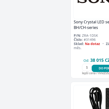
Sony Crystal LED se
BH/CH-series
P/N:
ZRA-1DSK
Číslo:
#31496
Sklad:
Na dotaz
•
Z
měs.
38 015 C
Od:
DO PO
lepší cena / množství