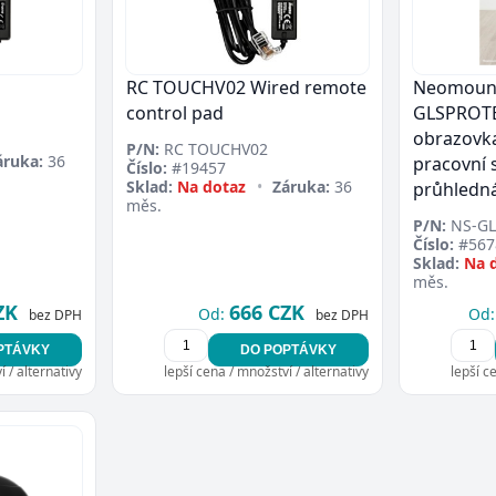
RC TOUCHV02 Wired remote
Neomount
control pad
GLSPROTE
obrazovka
P/N:
RC TOUCHV02
áruka:
36
pracovní s
Číslo:
#19457
Sklad:
Na dotaz
•
Záruka:
36
průhledn
měs.
P/N:
NS-GL
Číslo:
#567
Sklad:
Na 
měs.
ZK
666 CZK
Od:
Od:
bez DPH
bez DPH
PTÁVKY
DO POPTÁVKY
 / alternativy
lepší cena / množství / alternativy
lepší c