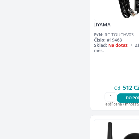
IIYAMA
P/N:
RC TOUCHV03
Číslo:
#19468
Sklad:
Na dotaz
•
Z
měs.
512 C
Od:
DO PO
lepší cena / množství