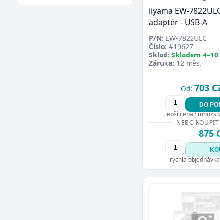
iiyama EW-7822ULC 
adaptér - USB-A
P/N:
EW-7822ULC
Číslo:
#19627
Sklad:
Skladem 4–10
Záruka:
12 měs.
703 C
Od:
DO PO
lepší cena / množství
NEBO KOUPIT
875 
KO
rychlá objednávka