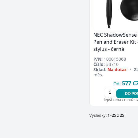
NEC ShadowSense
Pen and Eraser Kit -
stylus - černá
P/N:
100015068
Číslo:
#3710
Sklad:
Na dotaz
•
Z
měs.
577 C
Od:
DO PO
lepší cena / množství
Výsledky:
1
–
25
z
25