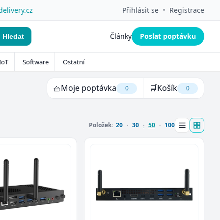
•
delivery.cz
Přihlásit se
Registrace
Články
Poslat poptávku
Hledat
IoT
Software
Ostatní
🧺
Moje poptávka
🛒
Košík
0
0
Položek:
20
30
50
100