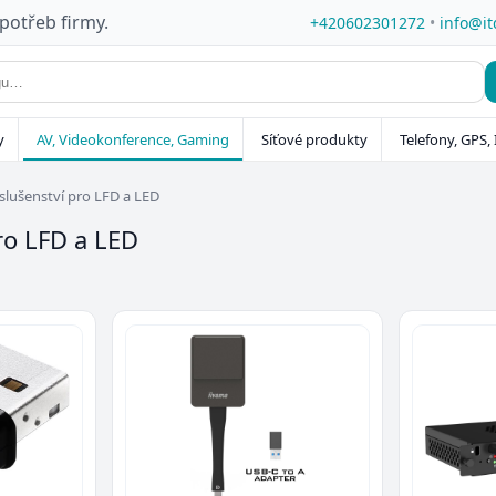
 potřeb firmy.
+420602301272
•
info@it
y
AV, Videokonference, Gaming
Síťové produkty
Telefony, GPS, 
íslušenství pro LFD a LED
ro LFD a LED