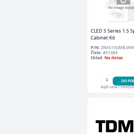
CLED S Series 1.5 
Cabinet Kit
P/N:
ZRAS15GMB.WW
Číslo:
#51484
Sklad:
Na dotaz
DO PO
lepší cena / množství