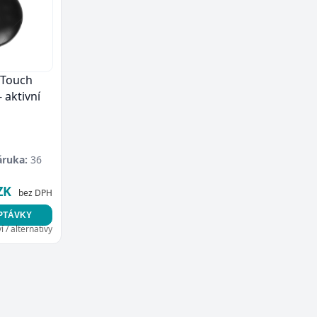
 Touch
 aktivní
áruka:
36
ZK
bez DPH
PTÁVKY
 / alternativy