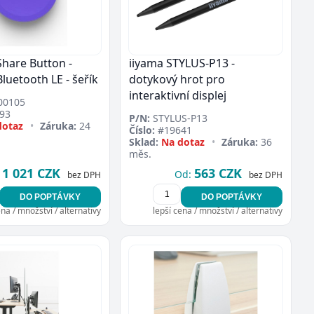
Share Button -
iiyama STYLUS-P13 -
 Bluetooth LE - šeřík
dotykový hrot pro
interaktivní displej
00105
93
P/N:
STYLUS-P13
dotaz
•
Záruka:
24
Číslo:
#19641
Sklad:
Na dotaz
•
Záruka:
36
měs.
1 021 CZK
563 CZK
Od:
bez DPH
bez DPH
DO POPTÁVKY
DO POPTÁVKY
ena / množství / alternativy
lepší cena / množství / alternativy