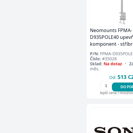
Neomounts FPMA-
D935POLE40 upevň
komponent - stříb
P/N:
FPMA-D935POLE
Číslo:
#35028
Sklad:
Na dotaz
•
Z
měs.
513 C
Od:
DO PO
lepší cena / množství