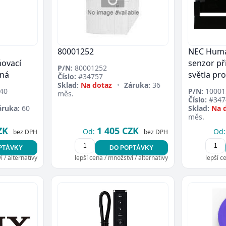
80001252
NEC Huma
ovací
senzor př
P/N:
80001252
rná
světla pr
Číslo:
#34757
Přejít do poptávky
Zavřít
Sklad:
Na dotaz
•
Záruka:
36
40
P/N:
10001
měs.
Číslo:
#347
áruka:
60
Sklad:
Na 
měs.
ZK
1 405 CZK
Od:
Od:
bez DPH
bez DPH
PTÁVKY
DO POPTÁVKY
 / alternativy
lepší cena / množství / alternativy
lepší c