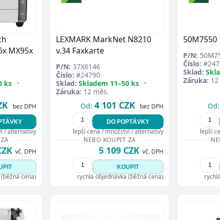
ch
LEXMARK MarkNet N8210
50M7550
6x MX95x
v.34 Faxkarte
P/N:
50M7
Číslo:
#247
P/N:
37X6146
Sklad:
Skl
Číslo:
#24790
Záruka:
12
0 ks
•
Sklad:
Skladem 11–50 ks
•
Záruka:
12 měs.
ZK
4 101 CZK
Od:
Od:
bez DPH
bez DPH
PTÁVKY
DO POPTÁVKY
 / alternativy
lepší cena / množství / alternativy
lepší c
 ZA
NEBO KOUPIT ZA
NE
CZK
5 109 CZK
vč. DPH
vč. DPH
UPIT
KOUPIT
 (běžná cena)
rychlá objednávka (běžná cena)
rychl