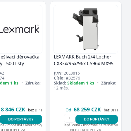
ešívací děrovačka
LEXMARK Buch 2/4 Locher
 - 500 listy
CX83x/95x/96x CS96x MX95
42
P/N:
20L8815
74
Číslo:
#32576
adem 1 ks
•
Záruka:
Sklad:
Skladem 1 ks
•
Záruka:
12 měs.
8 846 CZK
68 259 CZK
Od:
bez DPH
bez DPH
DO POPTÁVKY
DO POPTÁVKY
ena / množství / alternativy
lepší cena / množství / alternativy
BO KOUPIT ZA
NEBO KOUPIT ZA