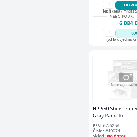
DO PO
lepší cena / množství
NEBO KOUPIT
6 084 
KO
rychlá objednávka
HP 550 Sheet Paper
Gray Panel Kit
P/N:
6W685A
Číslo:
#49074
Sklad:
Na dotaz