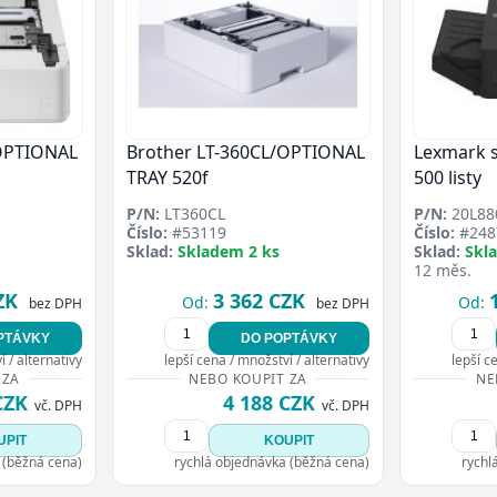
/OPTIONAL
Brother LT-360CL/OPTIONAL
Lexmark se
TRAY 520f
500 listy
P/N:
LT360CL
P/N:
20L88
Číslo:
#53119
Číslo:
#248
Sklad:
Skladem 2 ks
Sklad:
Skl
12 měs.
ZK
3 362 CZK
Od:
Od:
bez DPH
bez DPH
PTÁVKY
DO POPTÁVKY
 / alternativy
lepší cena / množství / alternativy
lepší c
 ZA
NEBO KOUPIT ZA
NE
CZK
4 188 CZK
vč. DPH
vč. DPH
UPIT
KOUPIT
 (běžná cena)
rychlá objednávka (běžná cena)
rychl