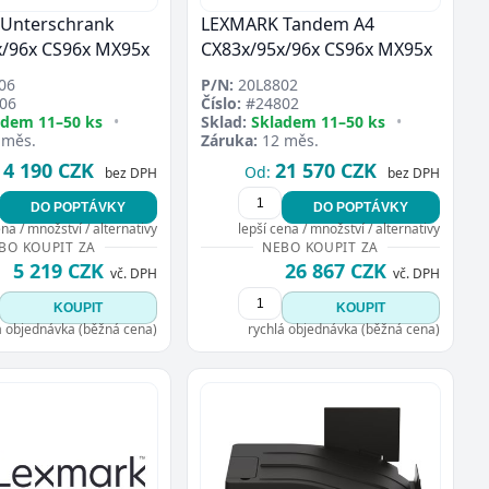
Unterschrank
LEXMARK Tandem A4
x/96x CS96x MX95x
CX83x/95x/96x CS96x MX95x
06
P/N:
20L8802
06
Číslo:
#24802
adem 11–50 ks
•
Sklad:
Skladem 11–50 ks
•
 měs.
Záruka:
12 měs.
4 190 CZK
21 570 CZK
Od:
bez DPH
bez DPH
DO POPTÁVKY
DO POPTÁVKY
ena / množství / alternativy
lepší cena / množství / alternativy
BO KOUPIT ZA
NEBO KOUPIT ZA
5 219 CZK
26 867 CZK
vč. DPH
vč. DPH
KOUPIT
KOUPIT
á objednávka (běžná cena)
rychlá objednávka (běžná cena)