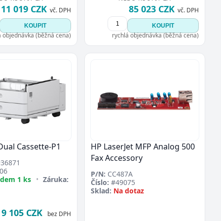
11 019 CZK
85 023 CZK
vč. DPH
vč. DPH
KOUPIT
KOUPIT
á objednávka (běžná cena)
rychlá objednávka (běžná cena)
Dual Cassette-P1
HP LaserJet MFP Analog 500
Fax Accessory
36871
06
P/N:
CC487A
adem 1 ks
•
Záruka:
Číslo:
#49075
Sklad:
Na dotaz
9 105 CZK
bez DPH