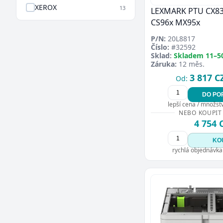
XEROX
13
LEXMARK PTU CX83
CS96x MX95x
P/N:
20L8817
Číslo:
#32592
Sklad:
Skladem 11–5
Záruka:
12 měs.
3 817 C
Od:
DO PO
lepší cena / množství
NEBO KOUPIT
4 754 
KO
rychlá objednávka