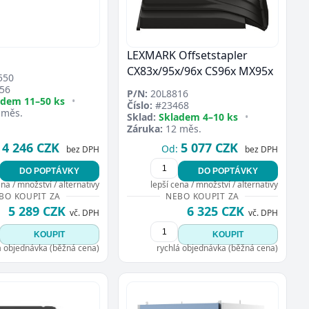
LEXMARK Offsetstapler
CX83x/95x/96x CS96x MX95x
550
56
P/N:
20L8816
adem 11–50 ks
•
Číslo:
#23468
 měs.
Sklad:
Skladem 4–10 ks
•
Záruka:
12 měs.
4 246 CZK
5 077 CZK
Od:
bez DPH
bez DPH
DO POPTÁVKY
DO POPTÁVKY
ena / množství / alternativy
lepší cena / množství / alternativy
BO KOUPIT ZA
NEBO KOUPIT ZA
5 289 CZK
6 325 CZK
vč. DPH
vč. DPH
KOUPIT
KOUPIT
á objednávka (běžná cena)
rychlá objednávka (běžná cena)