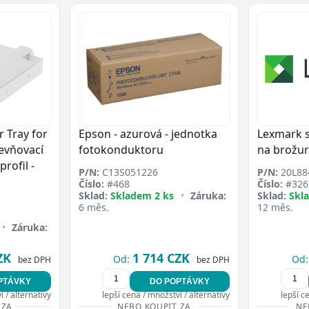
 Tray for
Epson - azurová - jednotka
Lexmark s
evňovací
fotokonduktoru
na brožury
rofil -
P/N:
C13S051226
P/N:
20L88
Číslo:
#468
Číslo:
#326
Sklad:
Skladem 2 ks
•
Záruka:
Sklad:
Skl
6 měs.
12 měs.
•
Záruka:
ZK
1 714 CZK
Od:
Od:
bez DPH
bez DPH
PTÁVKY
DO POPTÁVKY
 / alternativy
lepší cena / množství / alternativy
lepší c
 ZA
NEBO KOUPIT ZA
NE