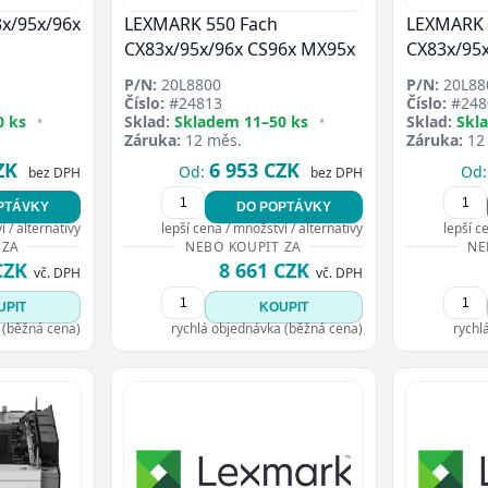
x/95x/96x
LEXMARK 550 Fach
LEXMARK 
CX83x/95x/96x CS96x MX95x
CX83x/95
P/N:
20L8800
P/N:
20L88
Číslo:
#24813
Číslo:
#248
0 ks
•
Sklad:
Skladem 11–50 ks
•
Sklad:
Skl
Záruka:
12 měs.
Záruka:
12
ZK
6 953 CZK
Od:
Od:
bez DPH
bez DPH
PTÁVKY
DO POPTÁVKY
 / alternativy
lepší cena / množství / alternativy
lepší c
 ZA
NEBO KOUPIT ZA
NE
CZK
8 661 CZK
vč. DPH
vč. DPH
UPIT
KOUPIT
 (běžná cena)
rychlá objednávka (běžná cena)
rychl