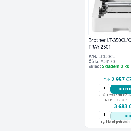
Brother LT-350CL
TRAY 250f
P/N:
LT350CL
Číslo:
#53120
Sklad:
Skladem 2 ks
2 957 C
Od:
DO PO
lepší cena / množství
NEBO KOUPIT
3 683 
KO
rychlá objednávka