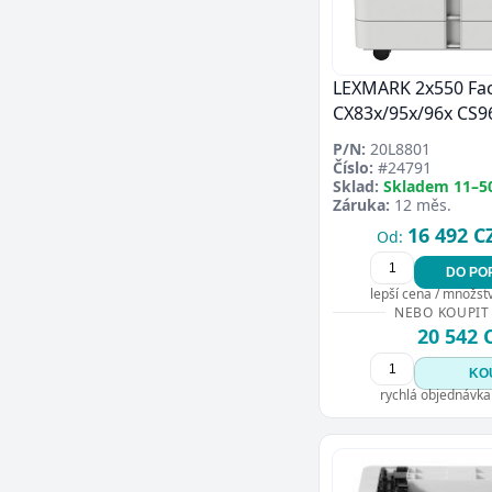
LEXMARK 2x550 Fa
CX83x/95x/96x CS9
P/N:
20L8801
Číslo:
#24791
Sklad:
Skladem 11–5
Záruka:
12 měs.
16 492 C
Od:
DO PO
lepší cena / množství
NEBO KOUPIT
20 542 
KO
rychlá objednávka