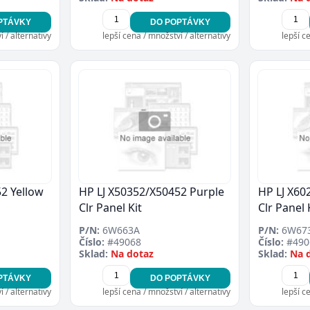
PTÁVKY
DO POPTÁVKY
 / alternativy
lepší cena / množství / alternativy
lepší c
2 Yellow
HP LJ X50352/X50452 Purple
HP LJ X60
Clr Panel Kit
Clr Panel 
P/N:
6W663A
P/N:
6W67
Číslo:
#49068
Číslo:
#490
Sklad:
Na dotaz
Sklad:
Na 
PTÁVKY
DO POPTÁVKY
 / alternativy
lepší cena / množství / alternativy
lepší c