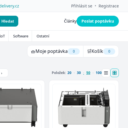
•
delivery.cz
Přihlásit se
Registrace
Články
Poslat poptávku
Hledat
IoT
Software
Ostatní
🧺
Moje poptávka
🛒
Košík
0
0
Položek:
20
30
50
100
›