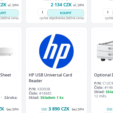
Přejít do poptávky
CZK
2 134 CZK
Zavřít
vč. DPH
vč. DPH
UPIT
KOUPIT
 (běžná cena)
rychlá objednávka (běžná cena)
rychl
 Sheet
HP USB Universal Card
Optional 
Reader
P/N:
C12C9
Číslo:
#146
P/N:
X3D03B
Sklad:
Skl
Číslo:
#18685
12 měs.
•
Záruka:
Sklad:
Skladem 1 ks
ZK
3 890 CZK
Od:
Od:
bez DPH
bez DPH