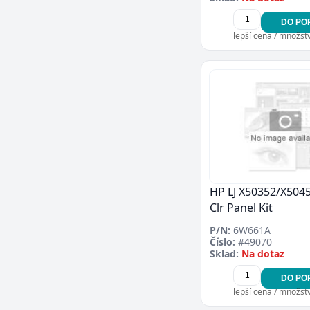
DO PO
lepší cena / množství
HP LJ X50352/X5045
Clr Panel Kit
P/N:
6W661A
Číslo:
#49070
Sklad:
Na dotaz
DO PO
lepší cena / množství