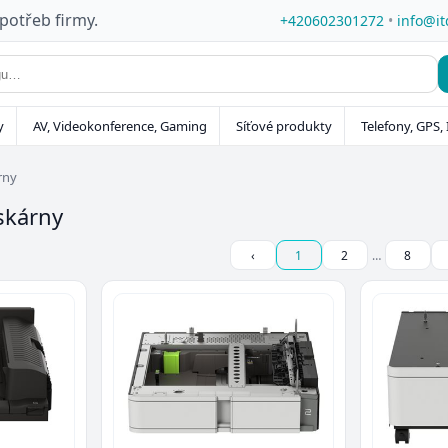
 potřeb firmy.
+420602301272
•
info@it
y
AV, Videokonference, Gaming
Síťové produkty
Telefony, GPS, 
rny
iskárny
‹
1
2
…
8