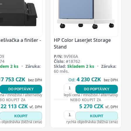
šívačka a finišer -
HP Color LaserJet Storage
Stand
09
P/N:
9V9E6A
74
Číslo:
#18762
adem 2 ks
•
Záruka:
Sklad:
Skladem 2 ks
•
Záruka:
60 měs.
17 753 CZK
4 230 CZK
Od:
bez DPH
bez DPH
DO POPTÁVKY
DO POPTÁVKY
ena / množství / alternativy
lepší cena / množství / alternativy
BO KOUPIT ZA
NEBO KOUPIT ZA
22 113 CZK
5 270 CZK
vč. DPH
vč. DPH
KOUPIT
KOUPIT
á objednávka (běžná cena)
rychlá objednávka (běžná cena)