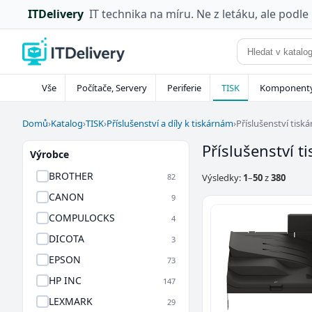
ITDelivery
IT technika na míru. Ne z letáku, ale podle
Vše
Počítače, Servery
Periferie
TISK
Komponent
Domů
›
Katalog
›
TISK
›
Příslušenství a díly k tiskárnám
›
Příslušenství tiská
Příslušenství t
Výrobce
BROTHER
82
Výsledky:
1
–
50
z
380
CANON
9
COMPULOCKS
4
DICOTA
3
EPSON
73
HP INC
147
LEXMARK
29