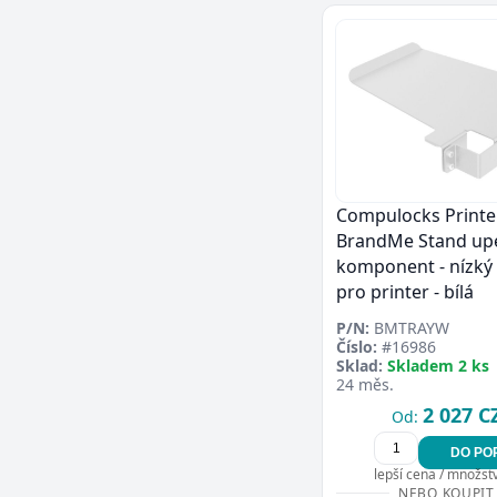
Compulocks Printer
BrandMe Stand up
komponent - nízký p
pro printer - bílá
P/N:
BMTRAYW
Číslo:
#16986
Sklad:
Skladem 2 ks
24 měs.
2 027 C
Od:
DO PO
lepší cena / množství
NEBO KOUPIT