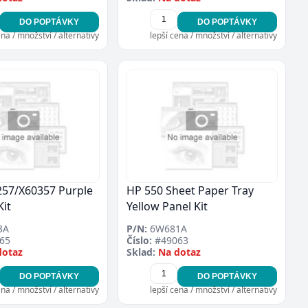
DO POPTÁVKY
DO POPTÁVKY
ena / množství / alternativy
lepší cena / množství / alternativy
257/X60357 Purple
HP 550 Sheet Paper Tray
Kit
Yellow Panel Kit
3A
P/N:
6W681A
65
Číslo:
#49063
dotaz
Sklad:
Na dotaz
DO POPTÁVKY
DO POPTÁVKY
ena / množství / alternativy
lepší cena / množství / alternativy