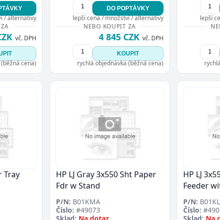
PTÁVKY
DO POPTÁVKY
 / alternativy
lepší cena / množství / alternativy
lepší c
 ZA
NEBO KOUPIT ZA
NE
CZK
4 845 CZK
vč. DPH
vč. DPH
UPIT
KOUPIT
 (běžná cena)
rychlá objednávka (běžná cena)
rychl
 Tray
HP LJ Gray 3x550 Sht Paper
HP LJ 3x5
Fdr w Stand
Feeder wi
P/N:
B01KMA
P/N:
B01KL
Číslo:
#49073
Číslo:
#490
Sklad:
Na dotaz
Sklad:
Na 