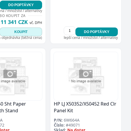
DO POPTÁVKY
ena / množství / alternativy
BO KOUPIT ZA
11 341 CZK
vč. DPH
KOUPIT
DO POPTÁVKY
á objednávka (běžná cena)
lepší cena / množství / alternativy
50 Sht Paper
HP LJ X50352/X50452 Red Clr
th Stand
Panel Kit
A
P/N:
6W664A
72
Číslo:
#49071
dotaz
Sklad:
Na dotaz