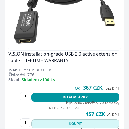
VISION installation-grade USB 2.0 active extension
cable - LIFETIME WARRANTY
P/N:
TC 5MUSBEXT+/BL
Číslo:
#41776
Sklad:
Skladem >100 ks
367 CZK
Od:
bez DPH
DO POPTÁVKY
lepší cena / množství / alternativy
NEBO KOUPIT ZA
457 CZK
vč. DPH
KOUPIT