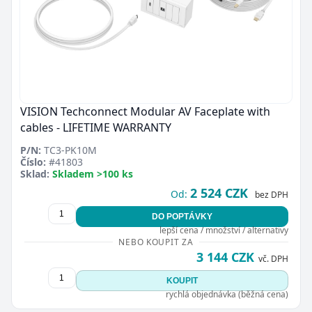
VISION Techconnect Modular AV Faceplate with
cables - LIFETIME WARRANTY
P/N:
TC3-PK10M
Číslo:
#41803
Sklad:
Skladem >100 ks
2 524 CZK
Od:
bez DPH
DO POPTÁVKY
lepší cena / množství / alternativy
NEBO KOUPIT ZA
3 144 CZK
vč. DPH
KOUPIT
rychlá objednávka (běžná cena)