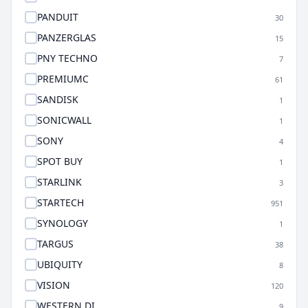
PANDUIT
30
PANZERGLAS
15
PNY TECHNO
7
PREMIUMC
61
SANDISK
1
SONICWALL
1
SONY
4
SPOT BUY
1
STARLINK
3
STARTECH
951
SYNOLOGY
1
TARGUS
38
UBIQUITY
8
VISION
120
WESTERN DI
9