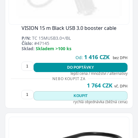
VISION 15 m Black USB 3.0 booster cable
P/N:
TC 15MUSB3.0+/BL
Číslo:
#47145
Sklad:
Skladem >100 ks
1 416 CZK
Od:
bez DPH
DO POPTÁVKY
lepší cena / množství / alternativy
NEBO KOUPIT ZA
1 764 CZK
vč. DPH
KOUPIT
rychlá objednávka (běžná cena)