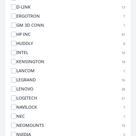
D-LINK
13
ERGOTRON
7
GM 3D CONN
1
HP INC
91
HUDDLY
8
INTEL
16
KENSINGTON
18
LANCOM
1
LEGRAND
16
LENOVO
28
LOGITECH
21
NAVILOCK
7
NEC
1
NEOMOUNTS
19
NVIDIA
5