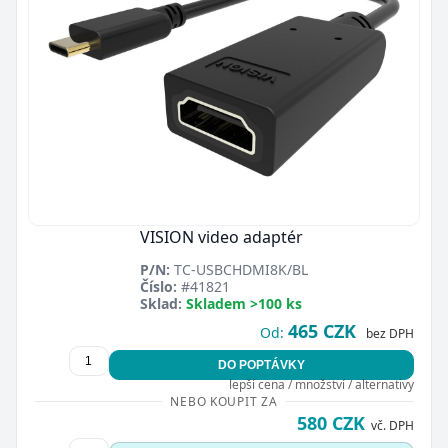
VISION video adaptér
P/N:
TC-USBCHDMI8K/BL
Číslo:
#41821
Sklad:
Skladem >100 ks
465 CZK
Od:
bez DPH
DO POPTÁVKY
lepší cena / množství / alternativy
NEBO KOUPIT ZA
580 CZK
vč. DPH