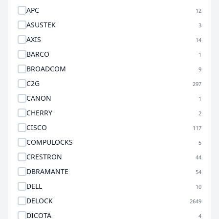
APC
12
ASUSTEK
3
AXIS
14
BARCO
1
BROADCOM
9
C2G
297
CANON
1
CHERRY
2
CISCO
117
COMPULOCKS
5
CRESTRON
44
DBRAMANTE
54
DELL
10
DELOCK
2649
DICOTA
4