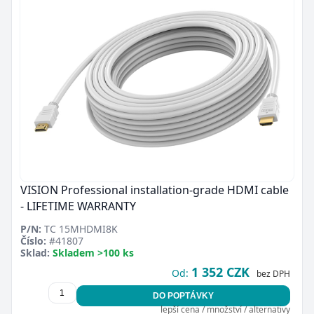
VISION Professional installation-grade HDMI cable
- LIFETIME WARRANTY
P/N:
TC 15MHDMI8K
Číslo:
#41807
Sklad:
Skladem >100 ks
1 352 CZK
Od:
bez DPH
DO POPTÁVKY
lepší cena / množství / alternativy