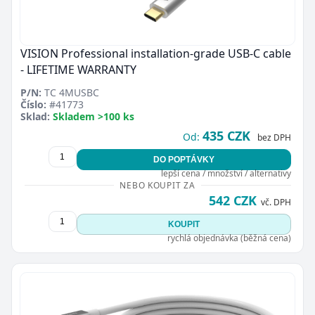
VISION Professional installation-grade USB-C cable
- LIFETIME WARRANTY
P/N:
TC 4MUSBC
Číslo:
#41773
Sklad:
Skladem >100 ks
435 CZK
Od:
bez DPH
DO POPTÁVKY
lepší cena / množství / alternativy
NEBO KOUPIT ZA
542 CZK
vč. DPH
KOUPIT
rychlá objednávka (běžná cena)