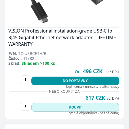
VISION Professional installation-grade USB-C to
RJ45 Gigabit Ethernet network adapter - LIFETIME
WARRANTY
P/N:
TC-USBCETH/BL
Číslo:
#41782
Sklad:
Skladem >100 ks
496 CZK
Od:
bez DPH
DO POPTÁVKY
lepší cena / množství / alternativy
NEBO KOUPIT ZA
617 CZK
vč. DPH
KOUPIT
rychlá objednávka (běžná cena)