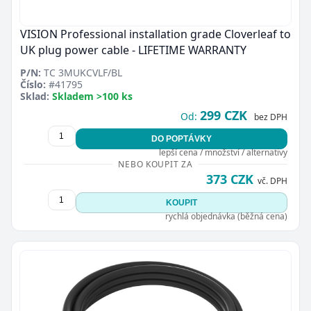
VISION Professional installation grade Cloverleaf to
UK plug power cable - LIFETIME WARRANTY
P/N:
TC 3MUKCVLF/BL
Číslo:
#41795
Sklad:
Skladem >100 ks
Zavřít
299 CZK
Od:
bez DPH
DO POPTÁVKY
lepší cena / množství / alternativy
NEBO KOUPIT ZA
373 CZK
vč. DPH
KOUPIT
rychlá objednávka (běžná cena)