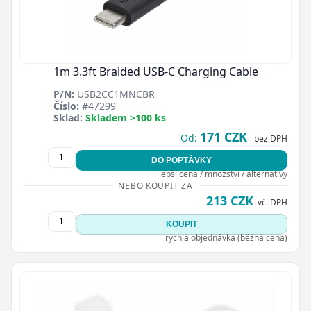
1m 3.3ft Braided USB-C Charging Cable
P/N:
USB2CC1MNCBR
Číslo:
#47299
Sklad:
Skladem >100 ks
171 CZK
Od:
bez DPH
DO POPTÁVKY
lepší cena / množství / alternativy
NEBO KOUPIT ZA
213 CZK
vč. DPH
KOUPIT
rychlá objednávka (běžná cena)