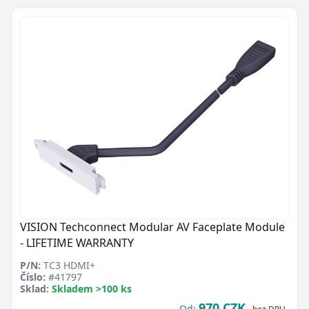
VISION Techconnect Modular AV Faceplate Module
- LIFETIME WARRANTY
P/N:
TC3 HDMI+
Číslo:
#41797
Sklad:
Skladem >100 ks
970 CZK
Od: