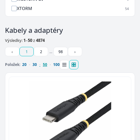
XTORM
54
Kabely a adaptéry
Výsledky:
1
–
50
z
4874
‹
1
2
…
98
›
Položek:
20
30
50
100