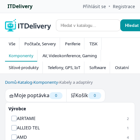
ITDelivery
•
Přihlásit se
Registrace
Hledat
Vše
Počítače, Servery
Periferie
TISK
Komponenty
AV, Videokonference, Gaming
Síťové produkty
Telefony, GPS, IoT
Software
Ostatní
Domů
›
Katalog
›
Komponenty
›
Kabely a adaptéry
🧺
Moje poptávka
🛒
Košík
0
0
Výrobce
AIRTAME
2
ALLIED TEL
1
AMD
4