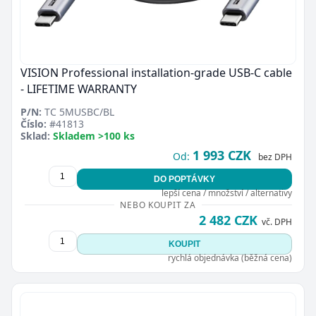
VISION Professional installation-grade USB-C cable
- LIFETIME WARRANTY
P/N:
TC 5MUSBC/BL
Číslo:
#41813
Sklad:
Skladem >100 ks
1 993 CZK
Od:
bez DPH
DO POPTÁVKY
lepší cena / množství / alternativy
NEBO KOUPIT ZA
2 482 CZK
vč. DPH
KOUPIT
rychlá objednávka (běžná cena)