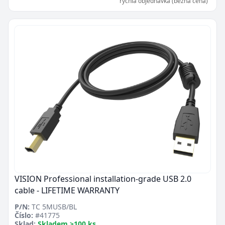
rychlá objednávka (běžná cena)
VISION Professional installation-grade USB 2.0
cable - LIFETIME WARRANTY
P/N:
TC 5MUSB/BL
Číslo:
#41775
Sklad:
Skladem >100 ks