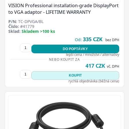
VISION Professional installation-grade DisplayPort
to VGA adaptor - LIFETIME WARRANTY
P/N:
TC-DPVGA/BL
Číslo:
#41779
Sklad:
Skladem >100 ks
335 CZK
Od:
bez DPH
DO POPTÁVKY
lepší cena / množství / alternativy
NEBO KOUPIT ZA
417 CZK
vč. DPH
KOUPIT
rychlá objednávka (běžná cena)