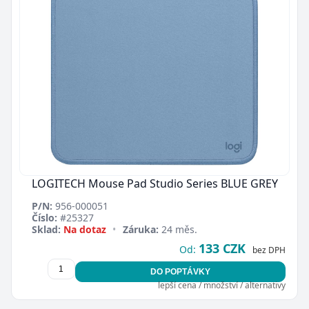
LOGITECH Mouse Pad Studio Series BLUE GREY
P/N:
956-000051
Číslo:
#25327
Sklad:
Na dotaz
•
Záruka:
24 měs.
133 CZK
Od:
bez DPH
DO POPTÁVKY
lepší cena / množství / alternativy