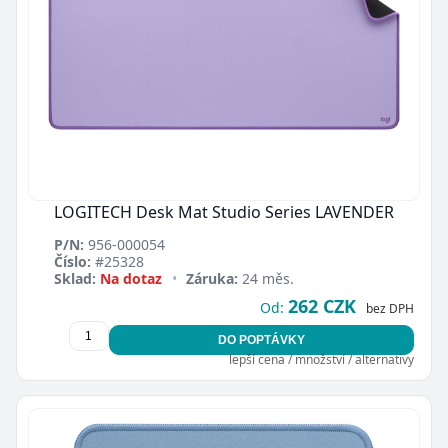
LOGITECH Desk Mat Studio Series LAVENDER
P/N:
956-000054
Číslo:
#25328
Sklad:
Na dotaz
•
Záruka:
24 měs.
262 CZK
Od:
bez DPH
DO POPTÁVKY
lepší cena / množství / alternativy