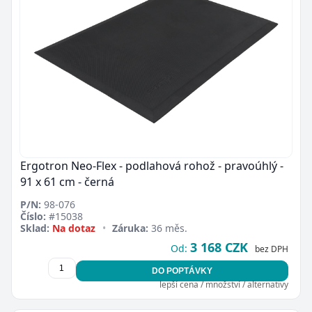
Ergotron Neo-Flex - podlahová rohož - pravoúhlý -
91 x 61 cm - černá
P/N:
98-076
Číslo:
#15038
Sklad:
Na dotaz
•
Záruka:
36 měs.
3 168 CZK
Od:
bez DPH
DO POPTÁVKY
lepší cena / množství / alternativy