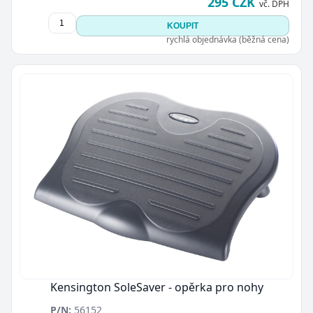
295 CZK
vč. DPH
KOUPIT
rychlá objednávka (běžná cena)
Kensington SoleSaver - opěrka pro nohy
P/N:
56152