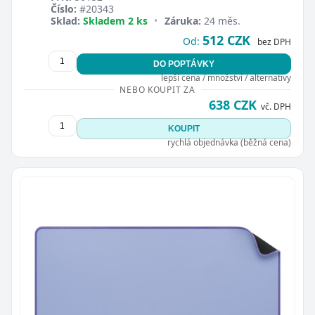
Číslo:
#20343
Sklad:
Skladem 2 ks
•
Záruka:
24 měs.
512 CZK
Od:
bez DPH
DO POPTÁVKY
lepší cena / množství / alternativy
NEBO KOUPIT ZA
638 CZK
vč. DPH
KOUPIT
rychlá objednávka (běžná cena)