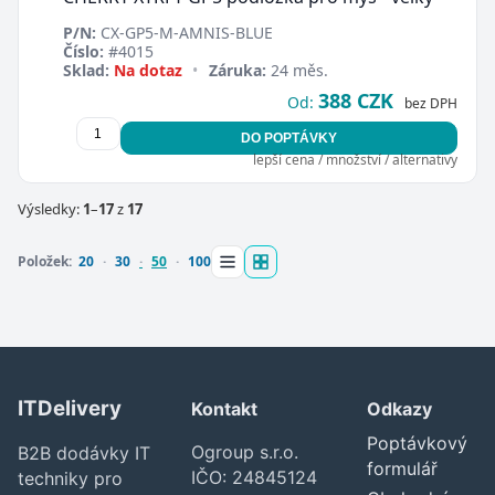
P/N:
CX-GP5-M-AMNIS-BLUE
Číslo:
#4015
Sklad:
Na dotaz
•
Záruka:
24 měs.
388 CZK
Od:
bez DPH
DO POPTÁVKY
lepší cena / množství / alternativy
Výsledky:
1
–
17
z
17
Položek:
20
30
50
100
ITDelivery
Kontakt
Odkazy
Poptávkový
Ogroup s.r.o.
B2B dodávky IT
formulář
IČO: 24845124
techniky pro