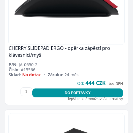
CHERRY SLIDEPAD ERGO - opěrka zápěstí pro
klávesnici/myš
P/N:
JA-0650-2
Číslo:
#15566
Sklad:
Na dotaz
•
Záruka:
24 měs.
444 CZK
Od:
bez DPH
DO POPTÁVKY
lepší cena / množství / alternativy