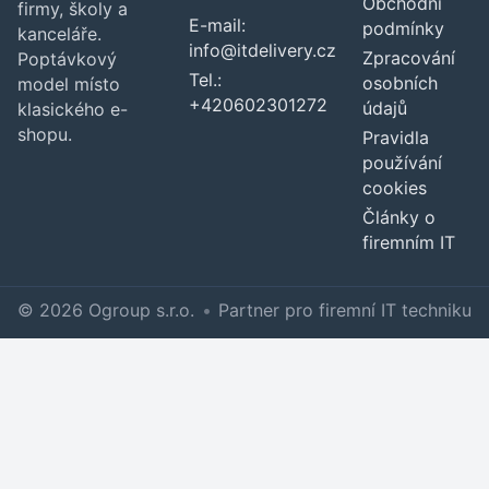
Obchodní
firmy, školy a
E-mail:
podmínky
kanceláře.
info@itdelivery.cz
Zpracování
Poptávkový
Tel.:
osobních
model místo
+420602301272
údajů
klasického e-
shopu.
Pravidla
používání
cookies
Články o
firemním IT
© 2026 Ogroup s.r.o.
•
Partner pro firemní IT techniku