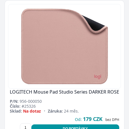
LOGITECH Mouse Pad Studio Series DARKER ROSE
P/N:
956-000050
Číslo:
#25326
Sklad:
Na dotaz
•
Záruka:
24 měs.
179 CZK
Od:
bez DPH
DO POPTÁVKY