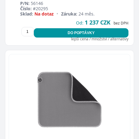
P/N:
56146
Číslo:
#20295
Sklad:
Na dotaz
•
Záruka:
24 měs.
1 237 CZK
Od:
bez DPH
DO POPTÁVKY
lepší cena / množství / alternativy