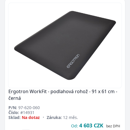
Ergotron WorkFit - podlahová rohož - 91 x 61 cm -
černá
P/N:
97-620-060
Číslo:
#14931
Sklad:
Na dotaz
•
Záruka:
12 měs.
4 603 CZK
Od:
bez DPH