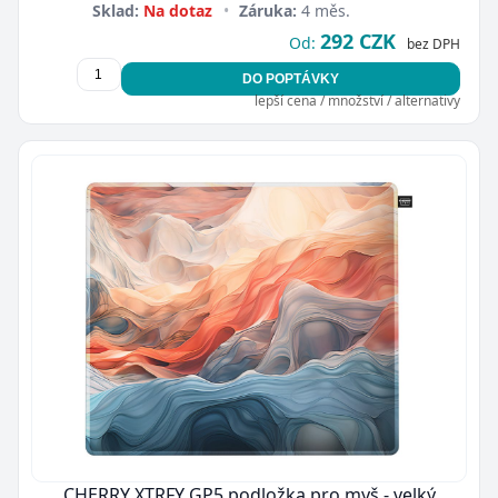
Sklad:
Na dotaz
•
Záruka:
4 měs.
292 CZK
Od:
bez DPH
DO POPTÁVKY
lepší cena / množství / alternativy
CHERRY XTRFY GP5 podložka pro myš - velký