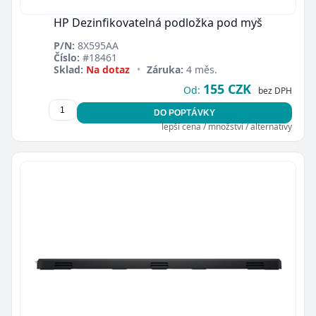
HP Dezinfikovatelná podložka pod myš
P/N:
8X595AA
Číslo:
#18461
Sklad:
Na dotaz
•
Záruka:
4 měs.
155 CZK
Od:
bez DPH
DO POPTÁVKY
lepší cena / množství / alternativy
Zavřít