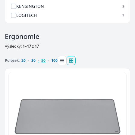
KENSINGTON
3
LOGITECH
7
Ergonomie
Výsledky:
1
–
17
z
17
Položek:
20
30
50
100