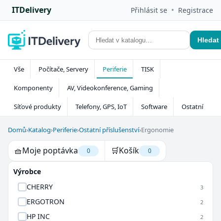
ITDelivery
•
Přihlásit se
Registrace
Hledat
Vše
Počítače, Servery
Periferie
TISK
Komponenty
AV, Videokonference, Gaming
Síťové produkty
Telefony, GPS, IoT
Software
Ostatní
Domů
›
Katalog
›
Periferie
›
Ostatní příslušenství
›
Ergonomie
🧺
Moje poptávka
🛒
Košík
0
0
Výrobce
CHERRY
3
ERGOTRON
2
HP INC
2