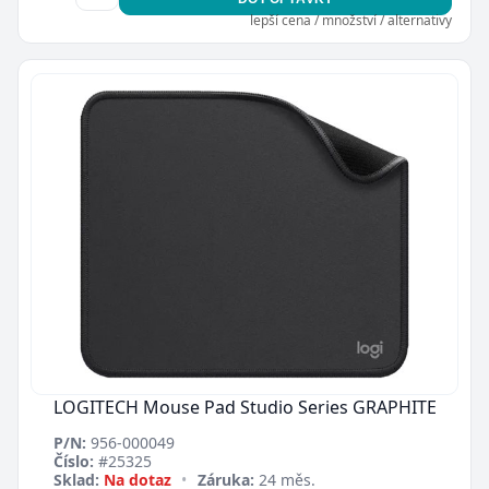
lepší cena / množství / alternativy
LOGITECH Mouse Pad Studio Series GRAPHITE
P/N:
956-000049
Číslo:
#25325
Sklad:
Na dotaz
•
Záruka:
24 měs.