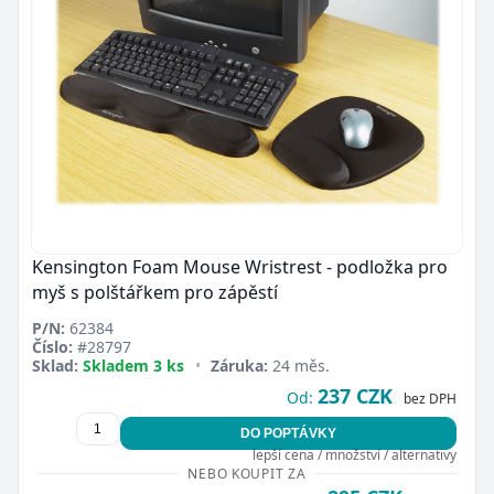
Kensington Foam Mouse Wristrest - podložka pro
myš s polštářkem pro zápěstí
P/N:
62384
Číslo:
#28797
Sklad:
Skladem 3 ks
•
Záruka:
24 měs.
237 CZK
Od:
bez DPH
DO POPTÁVKY
lepší cena / množství / alternativy
NEBO KOUPIT ZA