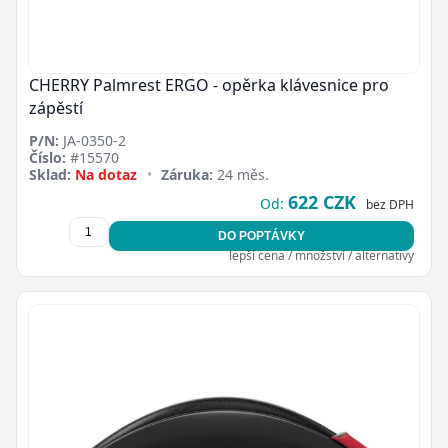
CHERRY Palmrest ERGO - opěrka klávesnice pro
zápěstí
P/N:
JA-0350-2
Číslo:
#15570
Sklad:
Na dotaz
•
Záruka:
24 měs.
622 CZK
Od:
bez DPH
DO POPTÁVKY
lepší cena / množství / alternativy