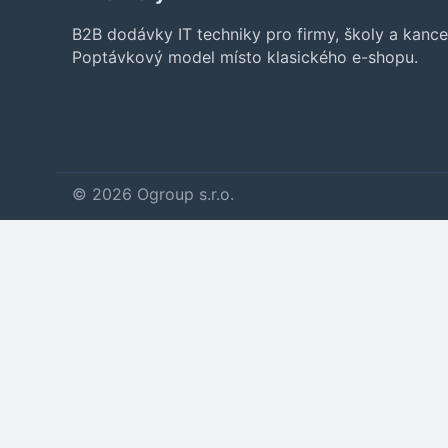
B2B dodávky IT techniky pro firmy, školy a kance
Poptávkový model místo klasického e-shopu.
© 2026 Ogroup s.r.o.