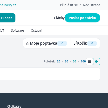
•
delivery.cz
Přihlásit se
Registrace
Články
Poslat poptávku
Hledat
IoT
Software
Ostatní
🧺
Moje poptávka
🛒
Košík
0
0
Položek:
20
30
50
100
Odkazy