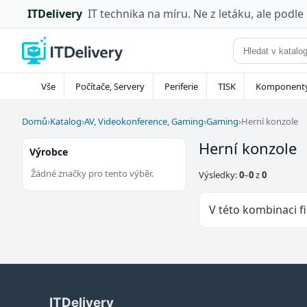
ITDelivery
IT technika na míru. Ne z letáku, ale podle
Vše
Počítače, Servery
Periferie
TISK
Komponent
Domů
›
Katalog
›
AV, Videokonference, Gaming
›
Gaming
›
Herní konzole
Herní konzole
Výrobce
Žádné značky pro tento výběr.
Výsledky:
0
–
0
z
0
V této kombinaci fi
ITDelivery