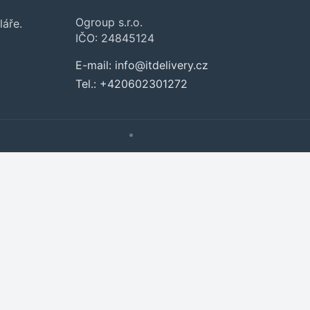
Ogroup s.r.o.
láře.
IČO: 24845124
Přejít do poptávky
Zavřít
E-mail:
info@itdelivery.cz
Tel.:
+420602301272
•