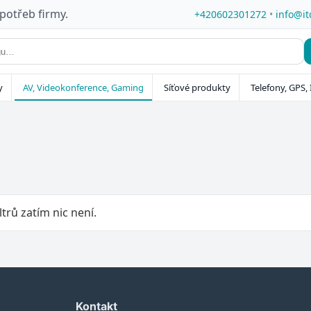
 potřeb firmy.
+420602301272
•
info@it
y
AV, Videokonference, Gaming
Síťové produkty
Telefony, GPS, 
ltrů zatím nic není.
Kontakt