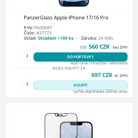
PanzerGlass Apple iPhone 17/16 Pro
P/N:
PG30687
Číslo:
#37773
Sklad:
Skladem >100 ks
•
Záruka:
24 měs.
560 CZK
Od:
bez DPH
DO POPTÁVKY
lepší cena / množství / alternativy
NEBO KOUPIT ZA
697 CZK
vč. DPH
KOUPIT
rychlá objednávka (běžná cena)