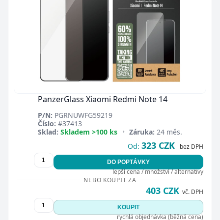
PanzerGlass Xiaomi Redmi Note 14
P/N:
PGRNUWFG59219
Číslo:
#37413
Sklad:
Skladem >100 ks
•
Záruka:
24 měs.
323 CZK
Od:
bez DPH
DO POPTÁVKY
lepší cena / množství / alternativy
NEBO KOUPIT ZA
403 CZK
vč. DPH
KOUPIT
rychlá objednávka (běžná cena)