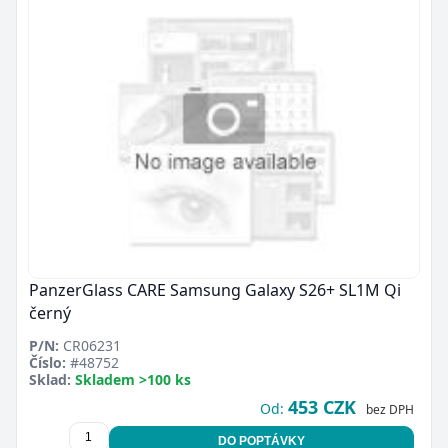
PanzerGlass CARE Samsung Galaxy S26+ SL1M Qi
černý
P/N:
CR06231
Číslo:
#48752
Sklad:
Skladem >100 ks
453 CZK
Od:
bez DPH
DO POPTÁVKY