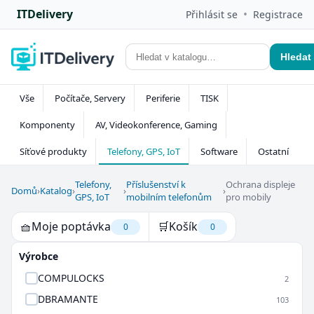
ITDelivery
•
Přihlásit se
Registrace
Hledat
Vše
Počítače, Servery
Periferie
TISK
Komponenty
AV, Videokonference, Gaming
Síťové produkty
Telefony, GPS, IoT
Software
Ostatní
Telefony,
Příslušenství k
Ochrana displeje
Domů
›
Katalog
›
›
›
GPS, IoT
mobilním telefonům
pro mobily
🧺
Moje poptávka
🛒
Košík
0
0
Výrobce
COMPULOCKS
2
DBRAMANTE
103