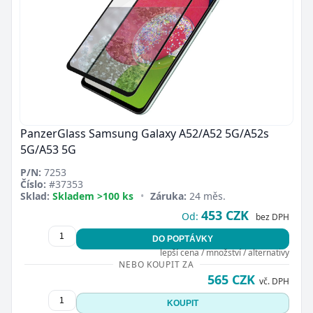
PanzerGlass Samsung Galaxy A52/A52 5G/A52s
5G/A53 5G
P/N:
7253
Číslo:
#37353
Sklad:
Skladem >100 ks
•
Záruka:
24 měs.
453 CZK
Od:
bez DPH
DO POPTÁVKY
lepší cena / množství / alternativy
NEBO KOUPIT ZA
565 CZK
vč. DPH
KOUPIT