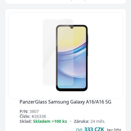
PanzerGlass Samsung Galaxy A16/A16 5G
P/N:
3807
Číslo:
#26338
Sklad:
Skladem >100 ks
•
Záruka:
24 měs.
333 CZK
Od:
bez DPH