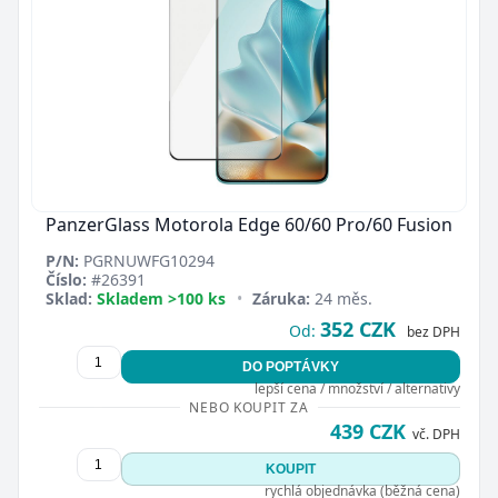
PanzerGlass Motorola Edge 60/60 Pro/60 Fusion
P/N:
PGRNUWFG10294
Číslo:
#26391
Sklad:
Skladem >100 ks
•
Záruka:
24 měs.
352 CZK
Od:
bez DPH
DO POPTÁVKY
lepší cena / množství / alternativy
NEBO KOUPIT ZA
439 CZK
vč. DPH
KOUPIT
rychlá objednávka (běžná cena)