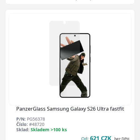
PanzerGlass Samsung Galaxy S26 Ultra fastfit
P/N:
PG56378
Číslo:
#48720
Sklad:
Skladem >100 ks
621 CZK
Od:
bez DPH