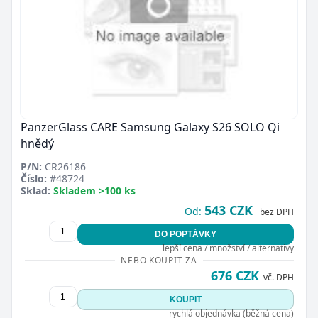
PanzerGlass CARE Samsung Galaxy S26 SOLO Qi
hnědý
P/N:
CR26186
Číslo:
#48724
Sklad:
Skladem >100 ks
543 CZK
Od:
bez DPH
DO POPTÁVKY
lepší cena / množství / alternativy
NEBO KOUPIT ZA
676 CZK
vč. DPH
KOUPIT
rychlá objednávka (běžná cena)