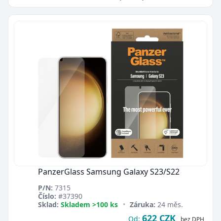
PanzerGlass Samsung Galaxy S23/S22
P/N:
7315
Číslo:
#37390
Sklad:
Skladem >100 ks
•
Záruka:
24 měs.
622 CZK
Od:
bez DPH