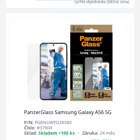
rychlá objednávka (běžná cena)
PanzerGlass Samsung Galaxy A56 5G
P/N:
PGRNUWFG38380
Číslo:
#37604
Sklad:
Skladem >100 ks
•
Záruka:
24 měs.