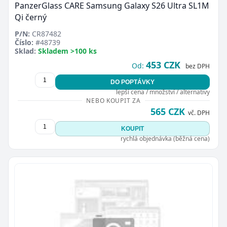
PanzerGlass CARE Samsung Galaxy S26 Ultra SL1M
Qi černý
P/N:
CR87482
Číslo:
#48739
Sklad:
Skladem >100 ks
453 CZK
Od:
bez DPH
DO POPTÁVKY
lepší cena / množství / alternativy
NEBO KOUPIT ZA
565 CZK
vč. DPH
KOUPIT
rychlá objednávka (běžná cena)