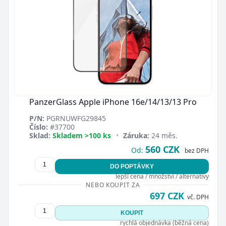
PanzerGlass Apple iPhone 16e/14/13/13 Pro
P/N:
PGRNUWFG29845
Číslo:
#37700
Sklad:
Skladem >100 ks
•
Záruka:
24 měs.
560 CZK
Od:
bez DPH
DO POPTÁVKY
lepší cena / množství / alternativy
NEBO KOUPIT ZA
697 CZK
vč. DPH
KOUPIT
rychlá objednávka (běžná cena)