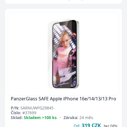
PanzerGlass SAFE Apple iPhone 16e/14/13/13 Pro
P/N:
SARNUWFG29845
Číslo:
#37699
Sklad:
Skladem >100 ks
•
Záruka:
24 měs.
319 CZK
Od:
bez DPH