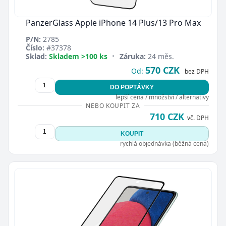
PanzerGlass Apple iPhone 14 Plus/13 Pro Max
P/N:
2785
Číslo:
#37378
Sklad:
Skladem >100 ks
•
Záruka:
24 měs.
570 CZK
Od:
bez DPH
DO POPTÁVKY
lepší cena / množství / alternativy
NEBO KOUPIT ZA
710 CZK
vč. DPH
KOUPIT
rychlá objednávka (běžná cena)