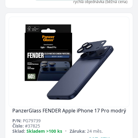
rychlá objednávka (běžná cena)
PanzerGlass FENDER Apple iPhone 17 Pro modrý
P/N:
PG79739
Číslo:
#37825
Sklad:
Skladem >100 ks
•
Záruka:
24 měs.