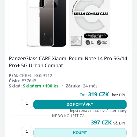
PanzerGlass CARE Xiaomi Redmi Note 14 Pro 5G/14
Pro+ 5G Urban Combat
P/N:
CRRFLTRG59112
Číslo:
#37645
Sklad:
Skladem >100 ks
•
Záruka:
24 měs.
319 CZK
Od:
bez DPH
DO POPTÁVKY
lepší cena / množství / alternativy
NEBO KOUPIT ZA
397 CZK
vč. DPH
KOUPIT