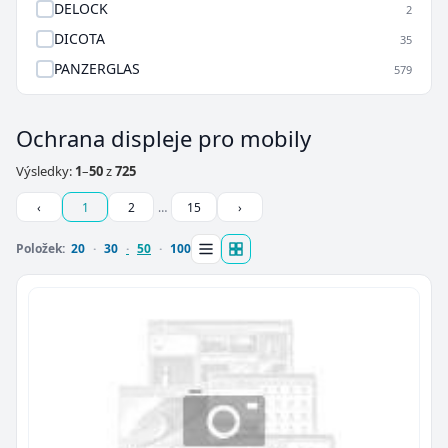
DELOCK
2
DICOTA
35
PANZERGLAS
579
Ochrana displeje pro mobily
Výsledky:
1
–
50
z
725
‹
1
2
…
15
›
Položek:
20
30
50
100