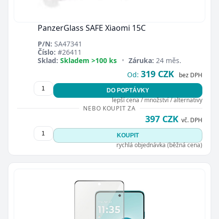
PanzerGlass SAFE Xiaomi 15C
P/N:
SA47341
Číslo:
#26411
Sklad:
Skladem >100 ks
•
Záruka:
24 měs.
319 CZK
Od:
bez DPH
DO POPTÁVKY
lepší cena / množství / alternativy
NEBO KOUPIT ZA
397 CZK
vč. DPH
KOUPIT
rychlá objednávka (běžná cena)