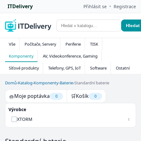
ITDelivery
•
Přihlásit se
Registrace
Hledat
Vše
Počítače, Servery
Periferie
TISK
Komponenty
AV, Videokonference, Gaming
Síťové produkty
Telefony, GPS, IoT
Software
Ostatní
Domů
›
Katalog
›
Komponenty
›
Baterie
›
Standardní baterie
🧺
Moje poptávka
🛒
Košík
0
0
Výrobce
XTORM
1