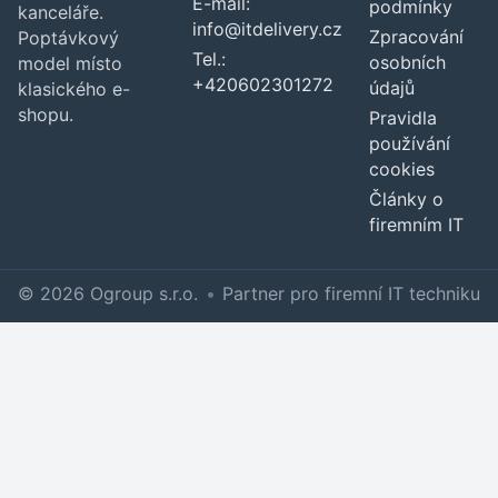
E-mail:
podmínky
kanceláře.
info@itdelivery.cz
Zpracování
Poptávkový
Tel.:
osobních
model místo
+420602301272
údajů
klasického e-
shopu.
Pravidla
používání
cookies
Články o
firemním IT
© 2026 Ogroup s.r.o.
•
Partner pro firemní IT techniku