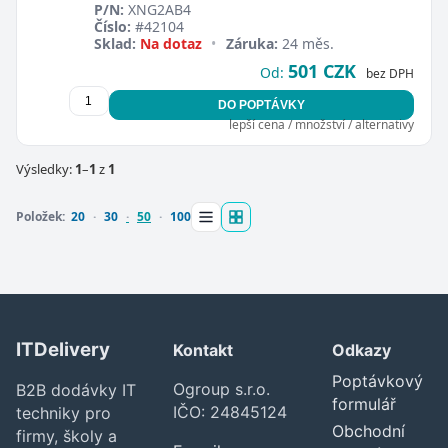
P/N:
XNG2AB4
Číslo:
#42104
Sklad:
Na dotaz
•
Záruka:
24 měs.
501 CZK
Od:
bez DPH
DO POPTÁVKY
lepší cena / množství / alternativy
Zavřít
Výsledky:
1
–
1
z
1
Položek:
20
30
50
100
ITDelivery
Kontakt
Odkazy
Poptávkový
Ogroup s.r.o.
B2B dodávky IT
formulář
IČO: 24845124
techniky pro
Obchodní
firmy, školy a