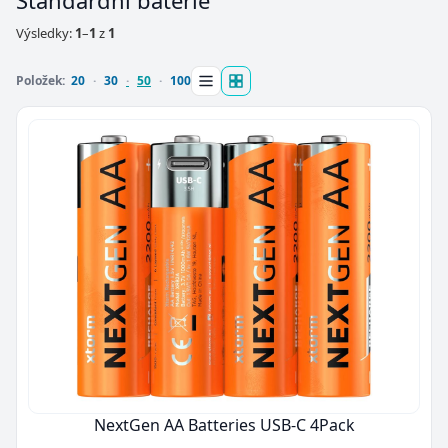
Standardní baterie
Výsledky:
1
–
1
z
1
Položek:
20
30
50
100
NextGen AA Batteries USB-C 4Pack