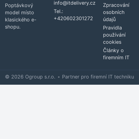
info@itdelivery.cz
Zpracování
Poptávkový
Tel.:
osobních
model místo
+420602301272
údajů
klasického e-
shopu.
Pravidla
používání
cookies
Články o
firemním IT
© 2026 Ogroup s.r.o.
•
Partner pro firemní IT techniku