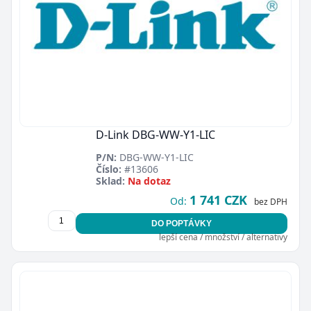
D-Link DBG-WW-Y1-LIC
P/N:
DBG-WW-Y1-LIC
Číslo:
#13606
Sklad:
Na dotaz
1 741 CZK
Od:
bez DPH
DO POPTÁVKY
lepší cena / množství / alternativy