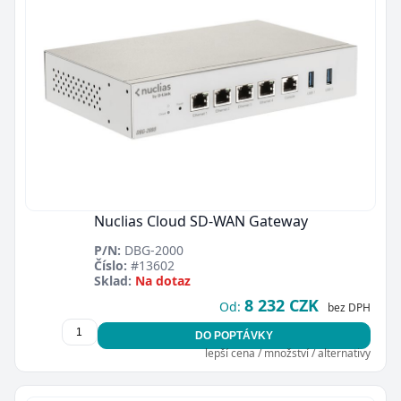
Nuclias Cloud SD-WAN Gateway
P/N:
DBG-2000
Číslo:
#13602
Sklad:
Na dotaz
8 232 CZK
Od:
bez DPH
DO POPTÁVKY
lepší cena / množství / alternativy