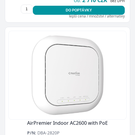
2 710 CZK
Od:
bez DPH
DO POPTÁVKY
lepší cena / množství / alternativy
AirPremier Indoor AC2600 with PoE
P/N:
DBA-2820P