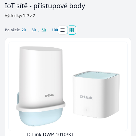
IoT sítě - přístupové body
Výsledky:
1
–
7
z
7
Položek:
20
30
50
100
D-Link DWP-1010/KT