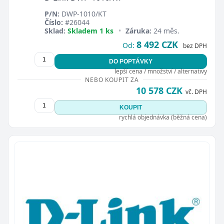
P/N:
DWP-1010/KT
Číslo:
#26044
Sklad:
Skladem 1 ks
•
Záruka:
24 měs.
8 492 CZK
Od:
bez DPH
DO POPTÁVKY
lepší cena / množství / alternativy
NEBO KOUPIT ZA
10 578 CZK
vč. DPH
KOUPIT
rychlá objednávka (běžná cena)