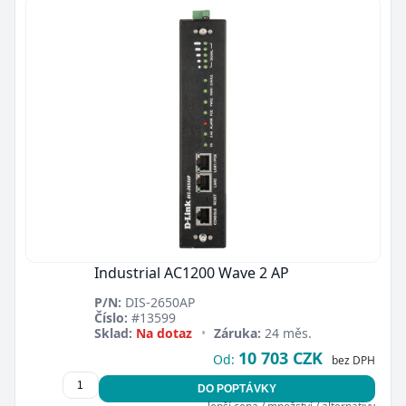
Industrial AC1200 Wave 2 AP
P/N:
DIS-2650AP
Zavřít
Číslo:
#13599
Sklad:
Na dotaz
•
Záruka:
24 měs.
10 703 CZK
Od:
bez DPH
DO POPTÁVKY