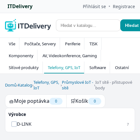
ITDelivery
•
Přihlásit se
Registrace
Hledat
Vše
Počítače, Servery
Periferie
TISK
Komponenty
AV, Videokonference, Gaming
Síťové produkty
Telefony, GPS, IoT
Software
Ostatní
Telefony, GPS,
Průmyslové IoT -
IoT sítě - přístupové
Domů
›
Katalog
›
›
›
IoT
sítě
body
🧺
Moje poptávka
🛒
Košík
0
0
Výrobce
D-LINK
7