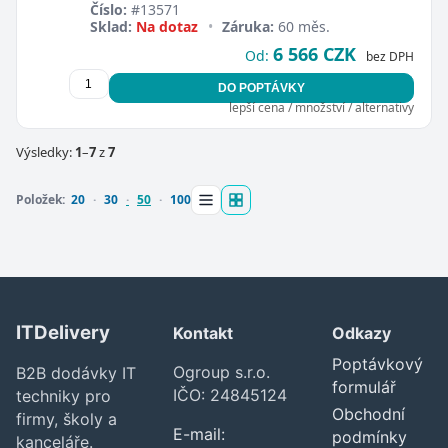
Číslo:
#13571
Sklad:
Na dotaz
•
Záruka:
60 měs.
6 566 CZK
Od:
bez DPH
DO POPTÁVKY
lepší cena / množství / alternativy
Výsledky:
1
–
7
z
7
Položek:
20
30
50
100
ITDelivery
Kontakt
Odkazy
Poptávkový
Ogroup s.r.o.
B2B dodávky IT
formulář
IČO: 24845124
techniky pro
Obchodní
firmy, školy a
E-mail:
podmínky
kanceláře.