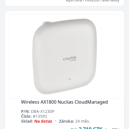
lepší cena / množství / alternativy
Wireless AX1800 Nuclias CloudManaged
P/N:
DBA-X1230P
Číslo:
#13593
Sklad:
Na dotaz
•
Záruka:
24 měs.