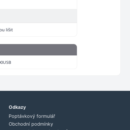
u lišit
00USB
Odkazy
Poptávkový formulář
Obchodní podmínky