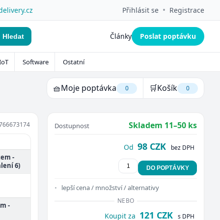
•
delivery.cz
Přihlásit se
Registrace
Články
Poslat poptávku
Hledat
IoT
Software
Ostatní
🧺
Moje poptávka
🛒
Košík
0
0
Skladem 11–50 ks
766673174
Dostupnost
98 CZK
Od
bez DPH
tem -
lení 6)
DO POPTÁVKY
lepší cena / množství / alternativy
NEBO
mm -
121 CZK
Koupit za
s DPH