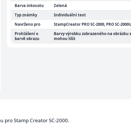
Barva inkoustu
Zelená
Typ známky
Individuální text
Navrženo pro
StampCreator PRO SC-2000, PRO SC-2000
Prohlášení o
Barvy výrobku zobrazeného na obrázku 
barvě obrazu
mohou lišit
kou pro Stamp Creator SC-2000.