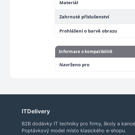
Materiál
Zahrnuté příslušenství
Prohlášení o barvě obrazu
Informace o kompatibilitě
Navrženo pro
ITDelivery
B2B dodávky IT techniky pro firmy, školy a kance
Poptávkový model místo klasického e-shopu.