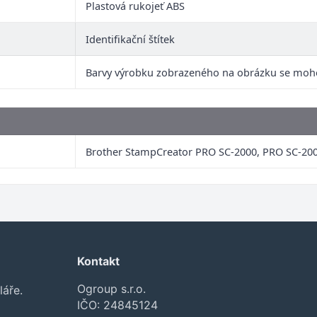
Plastová rukojeť ABS
Identifikační štítek
Barvy výrobku zobrazeného na obrázku se moho
Brother StampCreator PRO SC-2000, PRO SC-20
Kontakt
Ogroup s.r.o.
láře.
IČO: 24845124