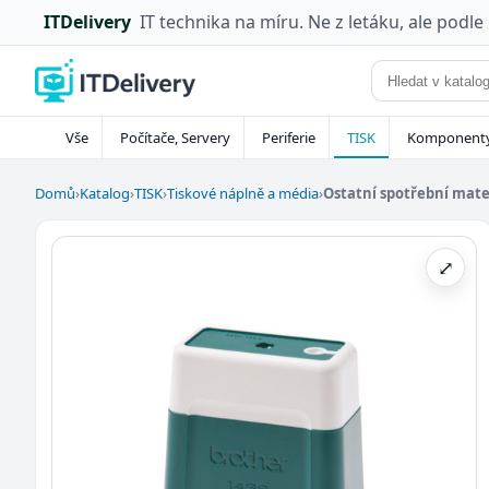
ITDelivery
IT technika na míru. Ne z letáku, ale podle
Vše
Počítače, Servery
Periferie
TISK
Komponent
Domů
›
Katalog
›
TISK
›
Tiskové náplně a média
›
Ostatní spotřební mate
⤢