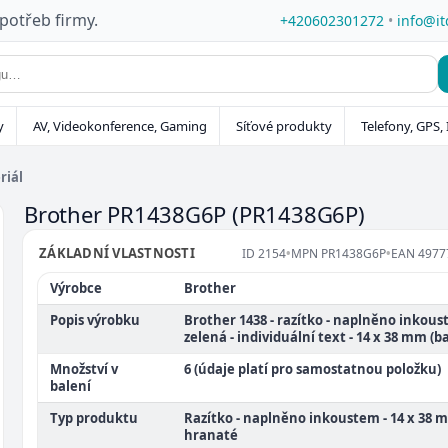
 potřeb firmy.
+420602301272
•
info@it
y
AV, Videokonference, Gaming
Síťové produkty
Telefony, GPS, 
riál
Brother PR1438G6P
(PR1438G6P)
ZÁKLADNÍ VLASTNOSTI
ID
2154
•
MPN
PR1438G6P
•
EAN
4977
Výrobce
Brother
Popis výrobku
Brother 1438 - razítko - naplněno inkous
zelená - individuální text - 14 x 38 mm (ba
Množství v
6 (údaje platí pro samostatnou položku)
balení
Typ produktu
Razítko - naplněno inkoustem - 14 x 38 
hranaté