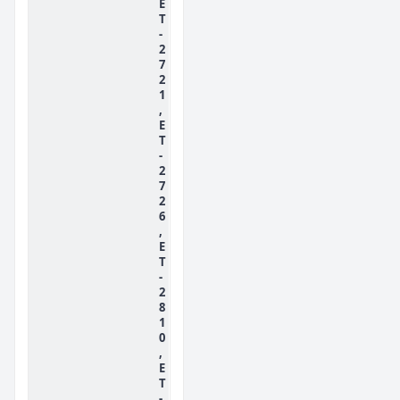
E
T
-
2
7
2
1
,
E
T
-
2
7
2
6
,
E
T
-
2
8
1
0
,
E
T
-