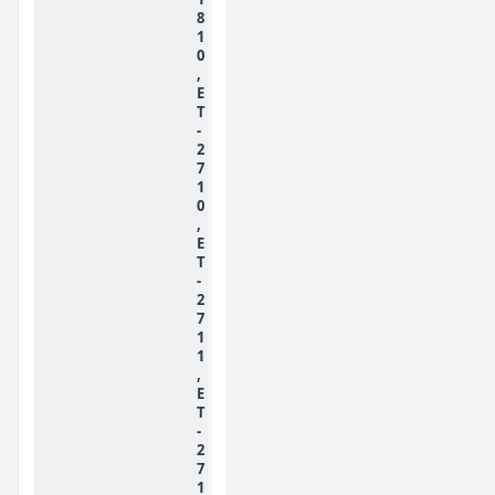
8
1
0
,
E
T
-
2
7
1
0
,
E
T
-
2
7
1
1
,
E
T
-
2
7
1