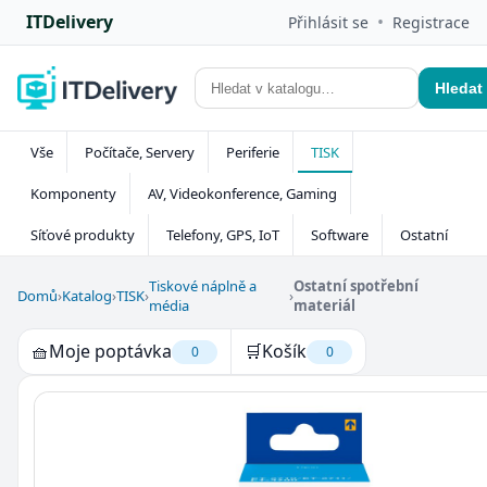
ITDelivery
•
Přihlásit se
Registrace
Hledat
Vše
Počítače, Servery
Periferie
TISK
Komponenty
AV, Videokonference, Gaming
Síťové produkty
Telefony, GPS, IoT
Software
Ostatní
Tiskové náplně a
Ostatní spotřební
Domů
›
Katalog
›
TISK
›
›
média
materiál
🧺
Moje poptávka
🛒
Košík
0
0