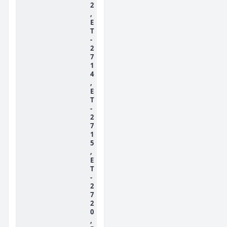
2
,
E
T
-
2
7
1
4
,
E
T
-
2
7
1
5
,
E
T
-
2
7
2
0
,