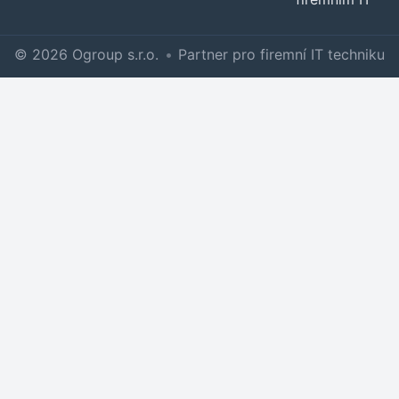
© 2026 Ogroup s.r.o.
•
Partner pro firemní IT techniku