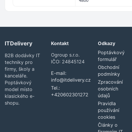
ITDelivery
Kontakt
Odkazy
Poptávkový
Ogroup s.r.o.
B2B dodávky IT
formulář
IČO: 24845124
techniky pro
Obchodní
firmy, školy a
E-mail:
podmínky
kanceláře.
info@itdelivery.cz
Zpracování
Poptávkový
Tel.:
osobních
model místo
+420602301272
údajů
klasického e-
shopu.
Pravidla
používání
cookies
Články o
firemním IT