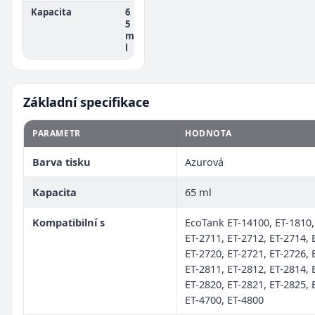
Kapacita
6
5
m
l
Základní specifikace
PARAMETR
HODNOTA
Barva tisku
Azurová
Kapacita
65 ml
Kompatibilní s
EcoTank ET-14100, ET-1810,
ET-2711, ET-2712, ET-2714, 
ET-2720, ET-2721, ET-2726, 
ET-2811, ET-2812, ET-2814, 
ET-2820, ET-2821, ET-2825, 
ET-4700, ET-4800