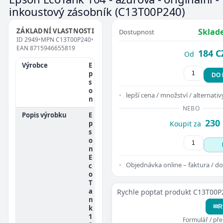
inkoustový zásobník
(C13T00P240)
ZÁKLADNÍ VLASTNOSTI
Sklad
Dostupnost
ID
2949
•
MPN
C13T00P240
•
EAN
8715946655819
184 C
Od
Výrobce
E
p
DO
s
o
lepší cena / množství / alternativ
n
NEBO
Popis výrobku
E
230
p
Koupit za
s
o
n
E
Objednávka online – faktura / do
c
o
T
a
Rychle poptat produkt C13T00P
n
✉
R
k
1
Formulář / př