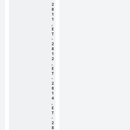
2
8
1
1
,
E
T
-
2
8
1
2
,
E
T
-
2
8
1
4
,
E
T
-
2
8