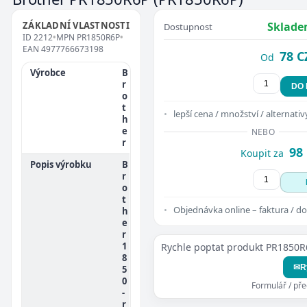
ZÁKLADNÍ VLASTNOSTI
Sklade
Dostupnost
ID
2212
•
MPN
PR1850R6P
•
EAN
4977766673198
78 C
Od
Výrobce
B
r
DO
o
t
lepší cena / množství / alternativ
h
e
NEBO
r
98
Koupit za
Popis výrobku
B
r
o
t
Objednávka online – faktura / do
h
e
r
1
Rychle poptat produkt PR1850R
8
✉
R
5
0
Formulář / př
-
r