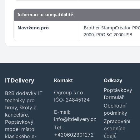
Informace o kompatibilitě
Navrženo pro
Brother StampCreator PRO
2000, PRO SC-2000USB
ITDelivery
Kontakt
Odkazy
Poptávkový
Ogroup s.r.o.
B2B dodávky IT
formulář
IČO: 24845124
techniky pro
Obchodní
firmy, školy a
E-mail:
podmínky
kanceláře.
info@itdelivery.cz
Zpracování
Poptávkový
Tel.:
osobních
model místo
+420602301272
údajů
klasického e-