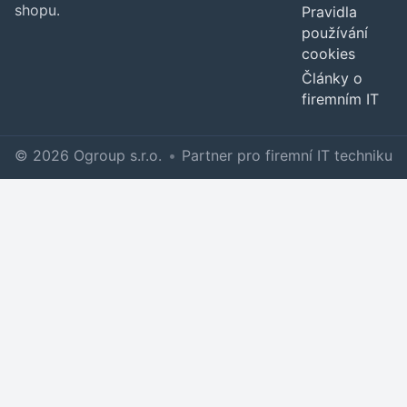
shopu.
Pravidla
používání
cookies
Články o
firemním IT
© 2026 Ogroup s.r.o.
•
Partner pro firemní IT techniku