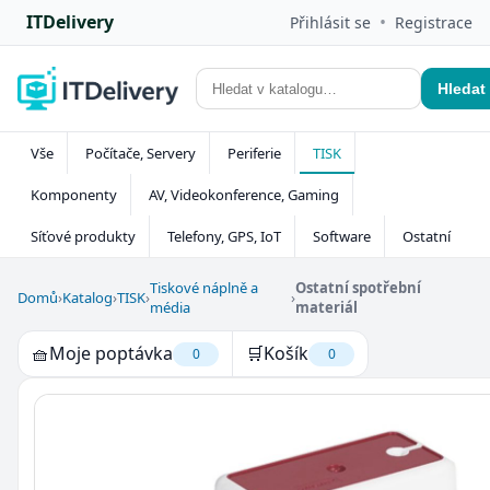
ITDelivery
•
Přihlásit se
Registrace
Hledat
Vše
Počítače, Servery
Periferie
TISK
Komponenty
AV, Videokonference, Gaming
Síťové produkty
Telefony, GPS, IoT
Software
Ostatní
Tiskové náplně a
Ostatní spotřební
Domů
›
Katalog
›
TISK
›
›
média
materiál
🧺
Moje poptávka
🛒
Košík
0
0