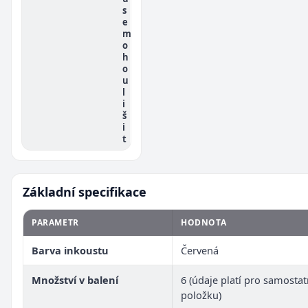
s
e
m
o
h
o
u
l
i
š
i
t
Základní specifikace
PARAMETR
HODNOTA
Barva inkoustu
Červená
Množství v balení
6 (údaje platí pro samosta
položku)