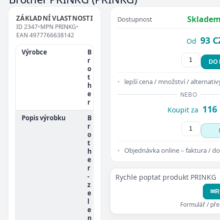
ZÁKLADNÍ VLASTNOSTI
Skladem
Dostupnost
ID
2347
•
MPN
PRINKG
•
EAN
4977766638142
93 C
Od
Výrobce
B
r
DO
o
t
lepší cena / množství / alternativ
h
e
NEBO
r
116
Koupit za
Popis výrobku
B
r
o
t
Objednávka online – faktura / do
h
e
r
-
Rychle poptat produkt PRINKG
z
✉
R
e
l
Formulář / př
e
n