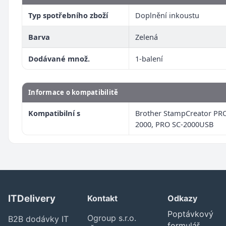
Typ spotřebního zboží
Doplnění inkoustu
Barva
Zelená
Dodávané množ.
1-balení
Informace o kompatibilitě
Kompatibilní s
Brother StampCreator PRO
2000, PRO SC-2000USB
ITDelivery
Kontakt
Odkazy
Poptávkový
Ogroup s.r.o.
B2B dodávky IT
formulář