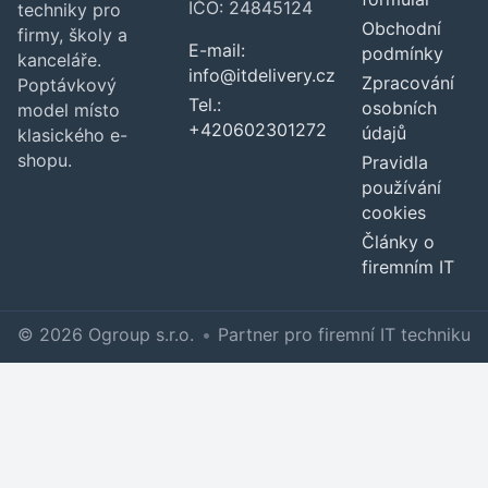
IČO: 24845124
techniky pro
Obchodní
firmy, školy a
E-mail:
podmínky
kanceláře.
info@itdelivery.cz
Zpracování
Poptávkový
Tel.:
osobních
model místo
+420602301272
údajů
klasického e-
shopu.
Pravidla
používání
cookies
Články o
firemním IT
© 2026 Ogroup s.r.o.
•
Partner pro firemní IT techniku