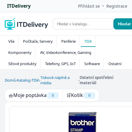
ITDelivery
•
Přihlásit se
Registrace
Hledat
Vše
Počítače, Servery
Periferie
TISK
Komponenty
AV, Videokonference, Gaming
Síťové produkty
Telefony, GPS, IoT
Software
Ostatní
Tiskové náplně a
Ostatní spotřební
Domů
›
Katalog
›
TISK
›
›
média
materiál
🧺
Moje poptávka
🛒
Košík
0
0