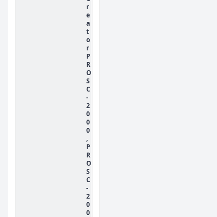
r
e
a
t
o
r
P
R
O
S
C
-
2
0
0
0
,
P
R
O
S
C
-
2
0
0