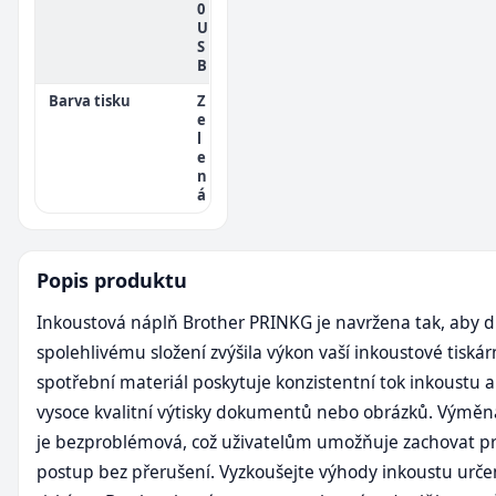
0
U
S
B
Barva tisku
Z
e
l
e
n
á
Popis produktu
Inkoustová náplň Brother PRINKG je navržena tak, aby 
spolehlivému složení zvýšila výkon vaší inkoustové tiskár
spotřební materiál poskytuje konzistentní tok inkoustu a 
vysoce kvalitní výtisky dokumentů nebo obrázků. Výměn
je bezproblémová, což uživatelům umožňuje zachovat p
postup bez přerušení. Vyzkoušejte výhody inkoustu urč