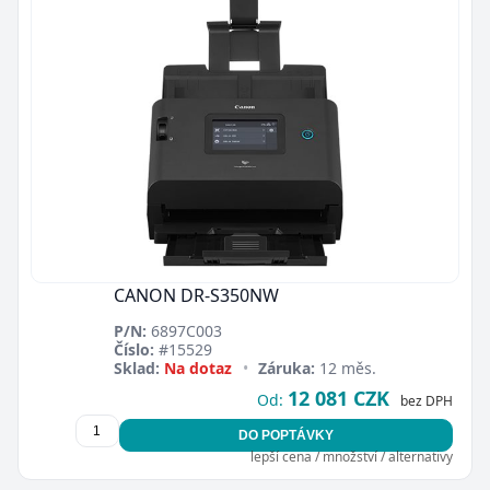
CANON DR-S350NW
P/N:
6897C003
Číslo:
#15529
Sklad:
Na dotaz
•
Záruka:
12 měs.
12 081 CZK
Od:
bez DPH
DO POPTÁVKY
lepší cena / množství / alternativy