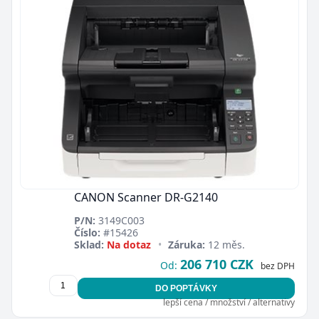
CANON Scanner DR-G2140
P/N:
3149C003
Číslo:
#15426
Sklad:
Na dotaz
•
Záruka:
12 měs.
206 710 CZK
Od:
bez DPH
DO POPTÁVKY
lepší cena / množství / alternativy