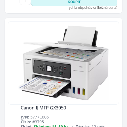
KOUPIT
rychlá objednávka (běžná cena)
Canon IJ MFP GX3050
P/N:
5777C006
Číslo:
#3795
Sklad:
Skladem 11–50 ks
•
Záruka:
12 měs.