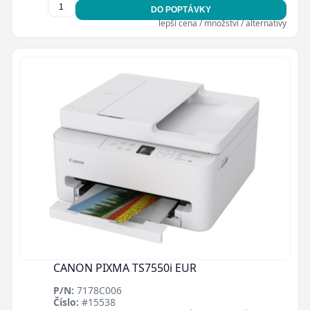
DO POPTÁVKY
lepší cena / množství / alternativy
CANON PIXMA TS7550i EUR
P/N:
7178C006
Číslo:
#15538