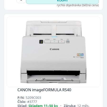
KOUPIT
rychlá objednávka (běžná cena)
CANON imageFORMULA RS40
P/N:
5209C003
Číslo:
#3777
Sklad:
Skladem 11–50 ks
•
Záruka:
12 měs.