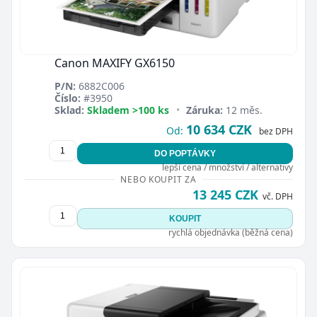
Canon MAXIFY GX6150
P/N:
6882C006
Číslo:
#3950
Sklad:
Skladem >100 ks
•
Záruka:
12 měs.
10 634 CZK
Od:
bez DPH
DO POPTÁVKY
lepší cena / množství / alternativy
NEBO KOUPIT ZA
13 245 CZK
vč. DPH
KOUPIT
rychlá objednávka (běžná cena)