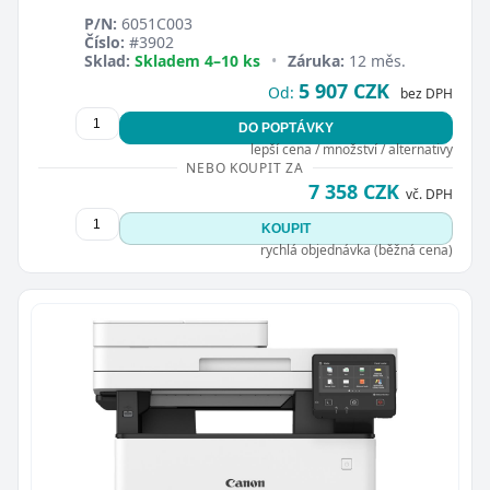
P/N:
6051C003
Číslo:
#3902
Sklad:
Skladem 4–10 ks
•
Záruka:
12 měs.
5 907 CZK
Od:
bez DPH
DO POPTÁVKY
lepší cena / množství / alternativy
Zavřít
NEBO KOUPIT ZA
7 358 CZK
vč. DPH
KOUPIT
rychlá objednávka (běžná cena)