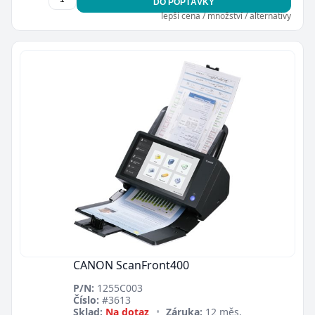
DO POPTÁVKY
lepší cena / množství / alternativy
CANON ScanFront400
P/N:
1255C003
Číslo:
#3613
Sklad:
Na dotaz
•
Záruka:
12 měs.