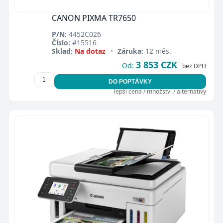
CANON PIXMA TR7650
P/N:
4452C026
Číslo:
#15516
Sklad:
Na dotaz
•
Záruka:
12 měs.
3 853 CZK
Od:
bez DPH
DO POPTÁVKY
lepší cena / množství / alternativy