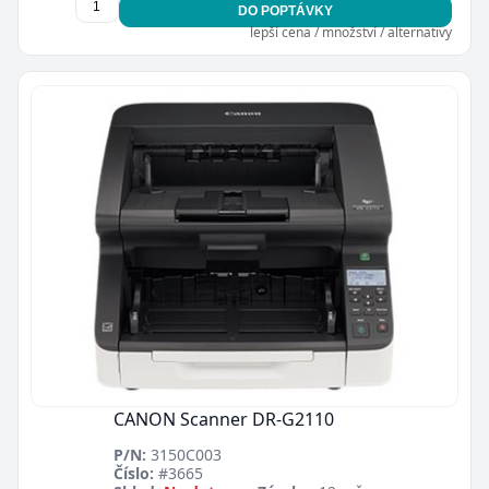
DO POPTÁVKY
lepší cena / množství / alternativy
CANON Scanner DR-G2110
P/N:
3150C003
Číslo:
#3665