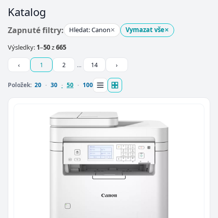
Katalog
×
×
Zapnuté filtry:
Hledat: Canon
Vymazat vše
Výsledky:
1
–
50
z
665
‹
1
2
…
14
›
Položek:
20
30
50
100