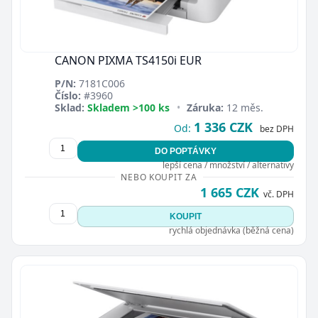
CANON PIXMA TS4150i EUR
P/N:
7181C006
Číslo:
#3960
Sklad:
Skladem >100 ks
•
Záruka:
12 měs.
1 336 CZK
Od:
bez DPH
DO POPTÁVKY
lepší cena / množství / alternativy
NEBO KOUPIT ZA
1 665 CZK
vč. DPH
KOUPIT
rychlá objednávka (běžná cena)