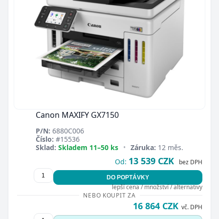
Canon MAXIFY GX7150
P/N:
6880C006
Číslo:
#15536
Sklad:
Skladem 11–50 ks
•
Záruka:
12 měs.
13 539 CZK
Od:
bez DPH
DO POPTÁVKY
lepší cena / množství / alternativy
NEBO KOUPIT ZA
16 864 CZK
vč. DPH