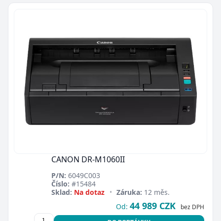
CANON DR-M1060II
P/N:
6049C003
Číslo:
#15484
Sklad:
Na dotaz
•
Záruka:
12 měs.
44 989 CZK
Od:
bez DPH