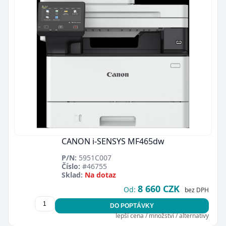
CANON i-SENSYS MF465dw
P/N:
5951C007
Číslo:
#46755
Sklad:
Na dotaz
8 660 CZK
Od:
bez DPH
DO POPTÁVKY
lepší cena / množství / alternativy