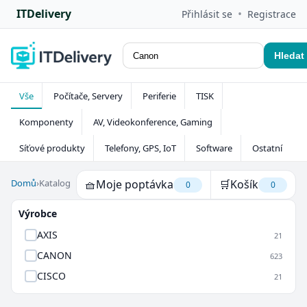
ITDelivery
•
Přihlásit se
Registrace
Hledat
Vše
Počítače, Servery
Periferie
TISK
Komponenty
AV, Videokonference, Gaming
Síťové produkty
Telefony, GPS, IoT
Software
Ostatní
Domů
›
Katalog
🧺
Moje poptávka
🛒
Košík
0
0
Výrobce
AXIS
21
CANON
623
CISCO
21