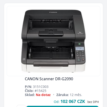
CANON Scanner DR-G2090
P/N:
3151C003
Číslo:
#15425
Sklad:
Na dotaz
•
Záruka:
12 měs.
102 067 CZK
Od:
bez DPH