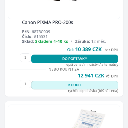
Canon PIXMA PRO-200s
P/N:
6875C009
Číslo:
#15531
Sklad:
Skladem 4–10 ks
•
Záruka:
12 měs.
10 389 CZK
Od:
bez DPH
DO POPTÁVKY
lepší cena / množství / alternativy
NEBO KOUPIT ZA
12 941 CZK
vč. DPH
KOUPIT
rychlá objednávka (běžná cena)