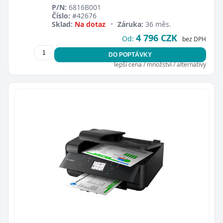
P/N:
6816B001
Číslo:
#42676
Sklad:
Na dotaz
•
Záruka:
36 měs.
4 796 CZK
Od:
bez DPH
DO POPTÁVKY
lepší cena / množství / alternativy