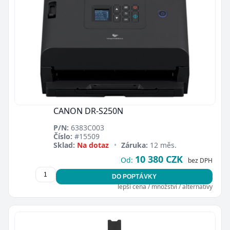
CANON DR-S250N
P/N:
6383C003
Číslo:
#15509
Sklad:
Na dotaz
•
Záruka:
12 měs.
10 380 CZK
Od:
bez DPH
DO POPTÁVKY
lepší cena / množství / alternativy