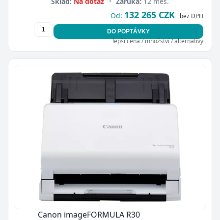
Sklad:
Na dotaz
•
Záruka:
12 měs.
132 265 CZK
Od:
bez DPH
DO POPTÁVKY
lepší cena / množství / alternativy
Canon imageFORMULA R30