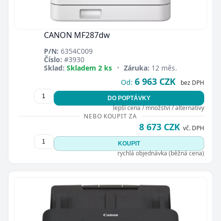
CANON MF287dw
P/N:
6354C009
Číslo:
#3930
Sklad:
Skladem 2 ks
•
Záruka:
12 měs.
6 963 CZK
Od:
bez DPH
DO POPTÁVKY
lepší cena / množství / alternativy
NEBO KOUPIT ZA
8 673 CZK
vč. DPH
KOUPIT
rychlá objednávka (běžná cena)