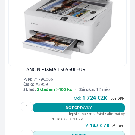
CANON PIXMA TS6550i EUR
P/N:
7179C006
Číslo:
#3959
Sklad:
Skladem >100 ks
•
Záruka:
12 měs.
1 724 CZK
Od:
bez DPH
DO POPTÁVKY
lepší cena / množství / alternativy
NEBO KOUPIT ZA
2 147 CZK
vč. DPH