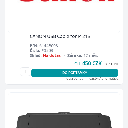
CANON USB Cable for P-215
P/N:
6144B003
Číslo:
#3503
Sklad:
Na dotaz
•
Záruka:
12 měs.
450 CZK
Od:
bez DPH
DO POPTÁVKY
lepší cena / množství / alternativy