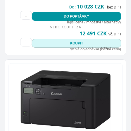
10 028 CZK
Od:
bez DPH
DO POPTÁVKY
lepší cena / množství / alternativy
NEBO KOUPIT ZA
12 491 CZK
vč. DPH
KOUPIT
rychlá objednávka (běžná cena)