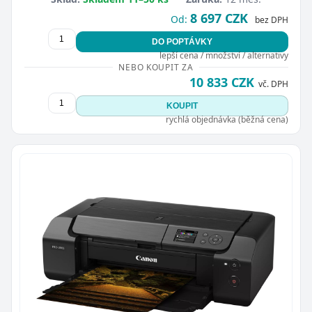
8 697 CZK
Od:
bez DPH
DO POPTÁVKY
lepší cena / množství / alternativy
NEBO KOUPIT ZA
10 833 CZK
vč. DPH
KOUPIT
rychlá objednávka (běžná cena)