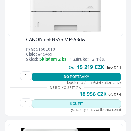
CANON i-SENSYS MF553dw
P/N:
5160C010
Číslo:
#15469
Sklad:
Skladem 2 ks
•
Záruka:
12 měs.
15 219 CZK
Od:
bez DPH
DO POPTÁVKY
lepší cena / množství / alternativy
NEBO KOUPIT ZA
18 956 CZK
vč. DPH
KOUPIT
rychlá objednávka (běžná cena)