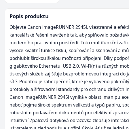
Popis produktu
Objevte Canon imageRUNNER 2945i, všestranné a efekti
kancelářské řešení navržené tak, aby splňovalo požadav
moderního pracovního prostředí. Toto multifunkční zaříz
vysoce kvalitní funkce tisku, kopírování a skenování a mů
pochlubit širokou škálou možností připojení. Díky podpo
gigabitového Ethernetu, USB 2.0, Wi-Fi(n) a různých mob
tiskových služeb zajišťuje bezproblémovou integraci do j
sítě. Prioritou je zabezpečení, které je vybaveno pokročil
protokoly a šifrovacími standardy pro ochranu citlivých i
Canon imageRUNNER 2945i vyniká v oblasti manipulace 
neboť pojme široké spektrum velikostí a typů papíru, spo
robustním podavačem dokumentů pro efektivní zpracová
intuitivní 7palcová dotyková obrazovka zlepšuje interakci
uživatelem a zjednodušuje složité úkoly. Ať už se jedná o