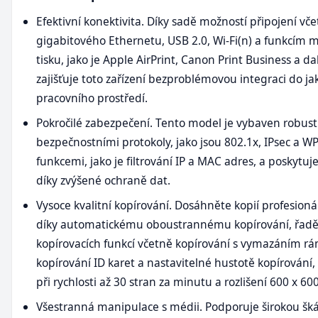
Efektivní konektivita. Díky sadě možností připojení vč
gigabitového Ethernetu, USB 2.0, Wi-Fi(n) a funkcím 
tisku, jako je Apple AirPrint, Canon Print Business a dal
zajišťuje toto zařízení bezproblémovou integraci do ja
pracovního prostředí.
Pokročilé zabezpečení. Tento model je vybaven robus
bezpečnostními protokoly, jako jsou 802.1x, IPsec a WP
funkcemi, jako je filtrování IP a MAC adres, a poskytuje
díky zvýšené ochraně dat.
Vysoce kvalitní kopírování. Dosáhněte kopií profesionál
díky automatickému oboustrannému kopírování, řad
kopírovacích funkcí včetně kopírování s vymazáním r
kopírování ID karet a nastavitelné hustotě kopírování, 
při rychlosti až 30 stran za minutu a rozlišení 600 x 60
Všestranná manipulace s médii. Podporuje širokou šk