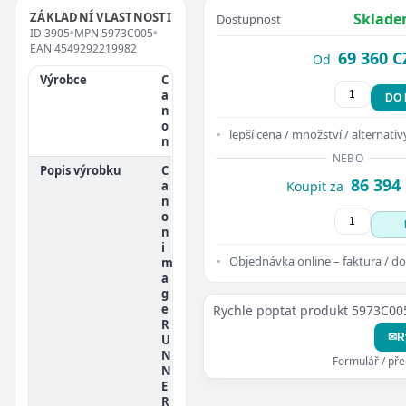
ZÁKLADNÍ VLASTNOSTI
Sklade
Dostupnost
ID
3905
•
MPN
5973C005
•
EAN
4549292219982
69 360 C
Od
Výrobce
C
a
DO
n
o
lepší cena / množství / alternativ
n
NEBO
Popis výrobku
C
86 394
a
Koupit za
n
o
n
i
Objednávka online – faktura / do
m
a
g
e
Rychle poptat produkt 5973C00
R
✉
R
U
N
Formulář / př
N
E
R