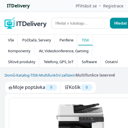
ITDelivery
•
Přihlásit se
Registrace
Hledat
Vše
Počítače, Servery
Periferie
TISK
Komponenty
AV, Videokonference, Gaming
Síťové produkty
Telefony, GPS, IoT
Software
Ostatní
Domů
›
Katalog
›
TISK
›
Multifunkční zařízení
›
Multifunkce laserové
🧺
Moje poptávka
🛒
Košík
0
0