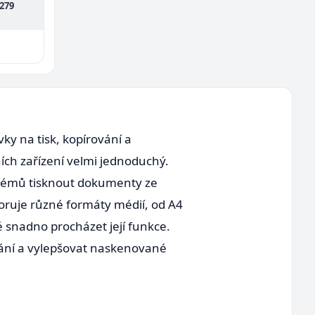
 279
y na tisk, kopírování a
ních zařízení velmi jednoduchý.
oblémů tisknout dokumenty ze
poruje různé formáty médií, od A4
é snadno procházet její funkce.
vání a vylepšovat naskenované