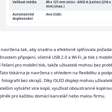
Velikost média
89 x 127 mm (min) - ANSI A (Letter) (216 x
mm) (max.)
Automatické
Ano (tisk)
duplexování
navržena tak, aby snadno a efektivně splňovala požadavk
ostem připojení, včetně USB 2.0 a Wi-Fi, je tisk z mobil
ší řešení pro mobilní tisk, takže uživatelé mohou bez pr
ato tiskárna je navržena s ohledem na flexibilitu a pod
ů fotografií bez okrajů. Díky OLED displeji mohou uživatel
telům vytvářet více kopií, využívat oboustranné kopíro
 doplněk pro každou domácí kancelář nebo malou firmu.