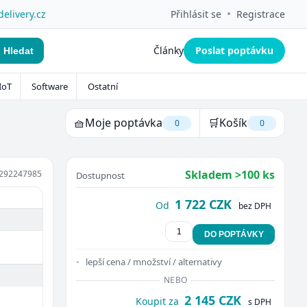
•
delivery.cz
Přihlásit se
Registrace
Články
Poslat poptávku
Hledat
IoT
Software
Ostatní
🧺
Moje poptávka
🛒
Košík
0
0
Skladem >100 ks
292247985
Dostupnost
1 722 CZK
Od
bez DPH
DO POPTÁVKY
lepší cena / množství / alternativy
NEBO
2 145 CZK
Koupit za
s DPH