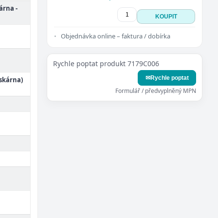
árna -
KOUPIT
Objednávka online – faktura / dobírka
Rychle poptat produkt 7179C006
✉
Rychle poptat
iskárna)
Formulář / předvyplněný MPN