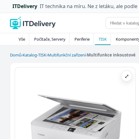
ITDelivery
IT technika na míru. Ne z letáku, ale podle
Vše
Počítače, Servery
Periferie
TISK
Komponent
Domů
›
Katalog
›
TISK
›
Multifunkční zařízení
›
Multifunkce inkoustové
⤢