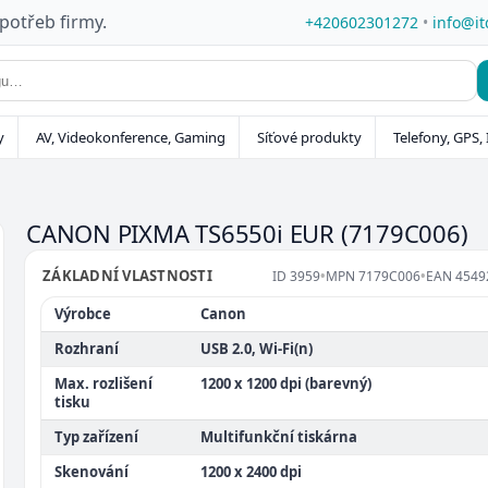
 potřeb firmy.
+420602301272
•
info@it
y
AV, Videokonference, Gaming
Síťové produkty
Telefony, GPS, 
CANON PIXMA TS6550i EUR
(7179C006)
ZÁKLADNÍ VLASTNOSTI
ID
3959
•
MPN
7179C006
•
EAN
4549
Výrobce
Canon
Rozhraní
USB 2.0, Wi-Fi(n)
Max. rozlišení
1200 x 1200 dpi (barevný)
tisku
Typ zařízení
Multifunkční tiskárna
Skenování
1200 x 2400 dpi