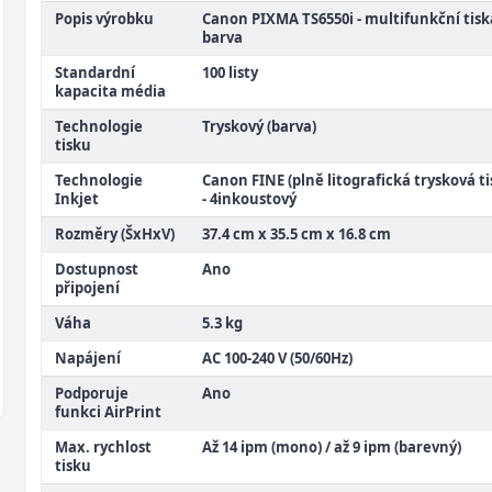
Popis výrobku
Canon PIXMA TS6550i - multifunkční tisk
barva
Standardní
100 listy
kapacita média
Technologie
Tryskový (barva)
tisku
Technologie
Canon FINE (plně litografická trysková t
Inkjet
- 4inkoustový
Rozměry (ŠxHxV)
37.4 cm x 35.5 cm x 16.8 cm
Dostupnost
Ano
připojení
Váha
5.3 kg
Napájení
AC 100-240 V (50/60Hz)
Podporuje
Ano
funkci AirPrint
Max. rychlost
Až 14 ipm (mono) / až 9 ipm (barevný)
tisku