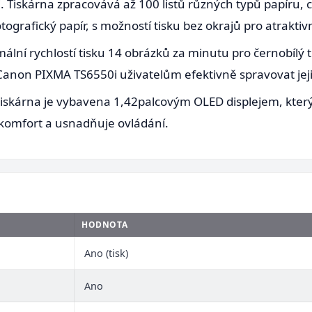
 Tiskárna zpracovává až 100 listů různých typů papíru,
ografický papír, s možností tisku bez okrajů pro atraktivn
mální rychlostí tisku 14 obrázků za minutu pro černobílý 
anon PIXMA TS6550i uživatelům efektivně spravovat jeji
to tiskárna je vybavena 1,42palcovým OLED displejem, kte
 komfort a usnadňuje ovládání.
HODNOTA
Ano (tisk)
Ano