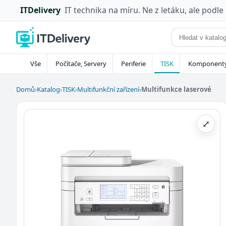
ITDelivery
IT technika na míru. Ne z letáku, ale podle
Vše
Počítače, Servery
Periferie
TISK
Komponent
Domů
›
Katalog
›
TISK
›
Multifunkční zařízení
›
Multifunkce laserové
⤢