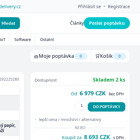
•
delivery.cz
Přihlásit se
Registrace
Články
Poslat poptávku
Hledat
IoT
Software
Ostatní
🧺
Moje poptávka
🛒
Košík
0
0
Skladem 2 ks
292225280
Dostupnost
6 979 CZK
Od
bez DPH
DO POPTÁVKY
lepší cena / množství / alternativy
ý papír,
NEBO
ží
8 693 CZK
Koupit za
s DPH