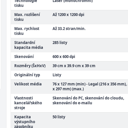
Technologie
Laser (monochromní)
tisku
Max. rozlišení
Až 1200 x 1200 dpi
tisku
Max. rychlost
Až 33.2 stran/min.
tisku
Standardní
285 listy
kapacita média
Skenování
600 x 600 dpi
Rozměry (ŠxHxV)
39 cm x 39.9 cm x 39 cm
Originální typ
Listy
Velikost média
76 x 127 mm (min) - Legal (216 x 356 mm), 
x 297 mm) (max.)
Vlastnosti
Skenování do PC, skenování do cloudu,
kancelářského
skenování do e-mailu
stroje
Kapacita
50 listy
výstupního
zásobníku