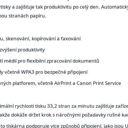
ýtisky a zajišťuje tak produktivitu po celý den. Automatick
obou stranách papíru.
ku, skenování, kopírování a faxování
 zvýšení produktivity
tí médií pro flexibilní zpracování dokumentů
ly včetně WPA3 pro bezpečné připojení
zných platforem, včetně AirPrint a Canon Print Service
imální rychlosti tisku 33,2 stran za minutu zajišťuje za
akže dokáže držet krok s náročnými požadavky rušné ka
ato tiskárna podporuje více způsobů připojení, jako jsou U