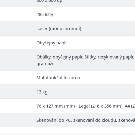
600 x 600 dpi
285 listy
Laser (monochromní)
Obyčejný papír
Obálky, obyčejný papír, štítky, recyklovaný papír
gramáží
Multifunkční tiskárna
13 kg
76 x 127 mm (min) - Legal (216 x 356 mm), A4 (
Skenování do PC, skenování do cloudu, skenová