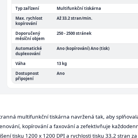
Typ zařízení
Multifunkční tiskárna
Max. rychlost
Až 33.2 stran/min.
kopírování
Doporučený
250 - 2500 stránek
měsíční objem
Automatické
Ano (kopírování) Ano (tisk)
duplexování
Váha
13 kg
Dostupnost
Ano
připojení
ranná multifunkční tiskárna navržená tak, aby splňova
kenování, kopírování a faxování a zefektivňuje každodenní
šení tisku 1200 x 1200 DPI a rychlosti tisku 33,2 stran za