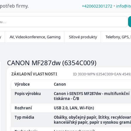
 potřeb firmy.
+420602301272
•
info@it
y
AV, Videokonference, Gaming
Síťové produkty
Telefony, GPS, 
CANON MF287dw
(6354C009)
ZÁKLADNÍ VLASTNOSTI
ID
3930
•
MPN
6354C009
•
EAN
4549
Výrobce
Canon
Popis výrobku
Canon i-SENSYS MF287dw - multifunkční
tiskárna - Č/B
Rozhraní
USB 2.0, LAN, Wi-Fi(n)
Typ média
Obálky, obyčejný papír, štítky, recyklovan
kancelářský papír, papír s vysokou gramá