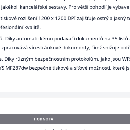
akékoli kancelářské sestavy. Pro větší pohodlí je vybave
tiskové rozlišení 1200 x 1200 DPI zajišťuje ostrý a jasný te
esionální kvalitě.
. Díky automatickému podavači dokumentů na 35 listů a 
ně zpracovává vícestránkové dokumenty, čímž snižuje po
 Díky různým bezpečnostním protokolům, jako jsou WPA3 
SYS MF287dw bezpečné tiskové a síťové možnosti, které js
HODNOTA