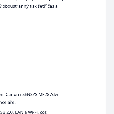
ý oboustranný tisk šetří čas a
řízení Canon i-SENSYS MF287dw
nceláře.
SB 2.0, LAN a Wi-Fi, což