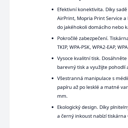
Efektivní konektivita. Díky sadě
AirPrint, Mopria Print Service
do jakéhokoli domácího nebo k
Pokročilé zabezpečení. Tiskár
TKIP, WPA-PSK, WPA2-EAP, WPA2-
Vysoce kvalitní tisk. Dosáhněte
barevný tisk a využijte pohodl
Všestranná manipulace s médii. 
papíru až po lesklé a matné va
mm.
Ekologický design. Díky plnite
a černý inkoust nabízí tiskárn