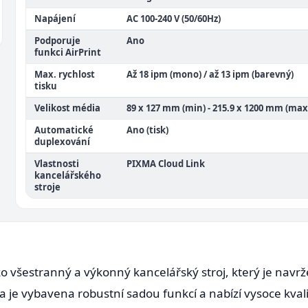
Napájení
AC 100-240 V (50/60Hz)
Podporuje
Ano
funkci AirPrint
Max. rychlost
Až 18 ipm (mono) / až 13 ipm (barevný)
tisku
Velikost média
89 x 127 mm (min) - 215.9 x 1200 mm (max
Automatické
Ano (tisk)
duplexování
Vlastnosti
PIXMA Cloud Link
kancelářského
stroje
všestranný a výkonný kancelářský stroj, který je navrž
a je vybavena robustní sadou funkcí a nabízí vysoce kvali