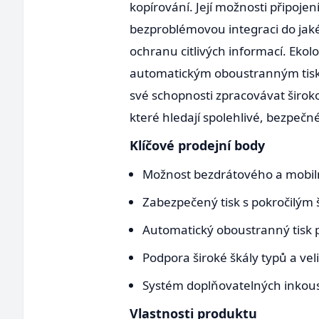
kopírování. Její možnosti připojen
bezproblémovou integraci do jakéko
ochranu citlivých informací. Ekol
automatickým oboustranným tiske
své schopnosti zpracovávat široko
které hledají spolehlivé, bezpečn
Klíčové prodejní body
Možnost bezdrátového a mobiln
Zabezpečený tisk s pokročilým 
Automatický oboustranný tisk 
Podpora široké škály typů a vel
Systém doplňovatelných inkous
Vlastnosti produktu