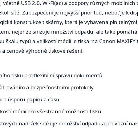
í, včetně USB 2.0, Wi-Fi(ac) a podpory různých mobilních t
li sítě. Zabezpečení je nejvyšší prioritou, neboť je k dis
ogická konstrukce tiskárny, která je vybavena plnitelný
m, nejenže snižuje množství odpadu, ale také pomáhá s
u škálu typů a velikostí médií je tiskárna Canon MAXIFY 
é a cenově výhodné tiskové řešení.
ího tisku pro flexibilní správu dokumentů
šifrováním a bezpečnostními protokoly
pro úsporu papíru a času
ikostí médií pro všestranné možnosti tisku
tových nádržek snižuje množství odpadu a provozní nák