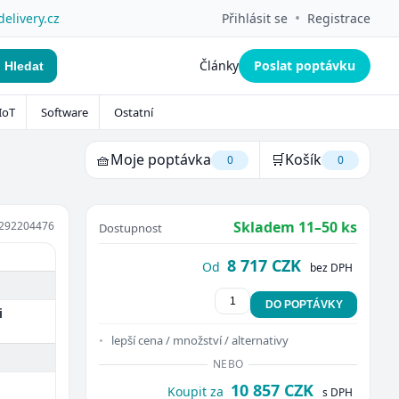
•
delivery.cz
Přihlásit se
Registrace
Články
Poslat poptávku
Hledat
IoT
Software
Ostatní
🧺
Moje poptávka
🛒
Košík
0
0
Skladem 11–50 ks
292204476
Dostupnost
8 717 CZK
Od
bez DPH
DO POPTÁVKY
i
lepší cena / množství / alternativy
NEBO
10 857 CZK
Koupit za
s DPH