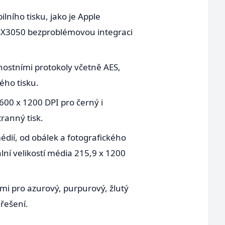
ilního tisku, jako je Apple
Y GX3050 bezproblémovou integraci
ostními protokoly včetně AES,
ého tisku.
600 x 1200 DPI pro černý i
ranný tisk.
édií, od obálek a fotografického
ní velikostí média 215,9 x 1200
mi pro azurový, purpurový, žlutý
řešení.