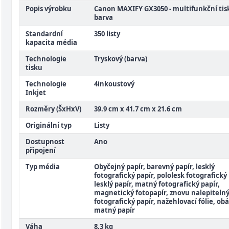
Popis výrobku
Canon MAXIFY GX3050 - multifunkční tis
barva
Standardní
350 listy
kapacita média
Technologie
Tryskový (barva)
tisku
Technologie
4inkoustový
Inkjet
Rozměry (ŠxHxV)
39.9 cm x 41.7 cm x 21.6 cm
Originální typ
Listy
Dostupnost
Ano
připojení
Typ média
Obyčejný papír, barevný papír, lesklý
fotografický papír, pololesk fotografický 
lesklý papír, matný fotografický papír,
magnetický fotopapír, znovu nalepiteln
fotografický papír, nažehlovací fólie, obá
matný papír
Váha
8.3 kg