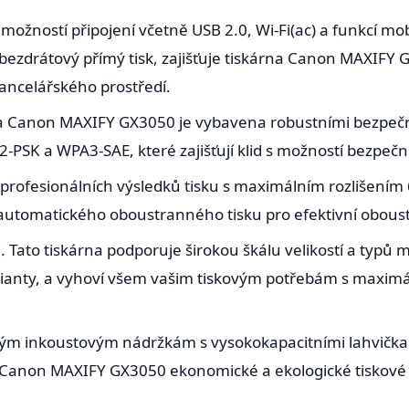
 možností připojení včetně USB 2.0, Wi-Fi(ac) a funkcí mob
 a bezdrátový přímý tisk, zajišťuje tiskárna Canon MAXIF
ancelářského prostředí.
na Canon MAXIFY GX3050 je vybavena robustními bezpečn
PSK a WPA3-SAE, které zajišťují klid s možností bezpečn
 profesionálních výsledků tisku s maximálním rozlišením 
í automatického oboustranného tisku pro efektivní oboust
Tato tiskárna podporuje širokou škálu velikostí a typů m
rianty, a vyhoví všem vašim tiskovým potřebám s maximál
lným inkoustovým nádržkám s vysokokapacitními lahvička
a Canon MAXIFY GX3050 ekonomické a ekologické tiskové 