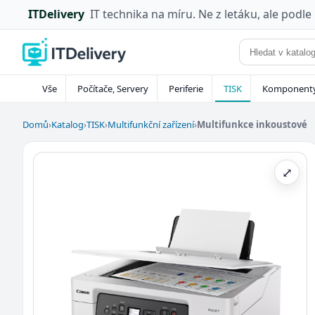
ITDelivery
IT technika na míru. Ne z letáku, ale podle
Vše
Počítače, Servery
Periferie
TISK
Komponent
Domů
›
Katalog
›
TISK
›
Multifunkční zařízení
›
Multifunkce inkoustové
⤢