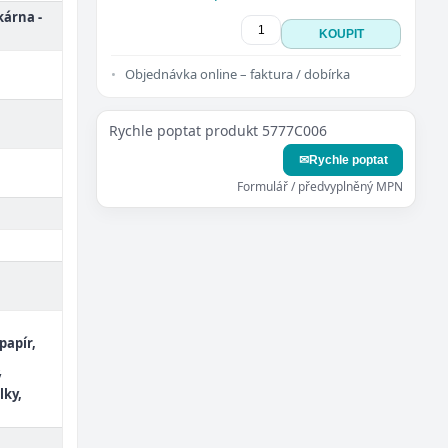
kárna -
KOUPIT
Objednávka online – faktura / dobírka
Rychle poptat produkt 5777C006
✉
Rychle poptat
Formulář / předvyplněný MPN
papír,
ý
lky,