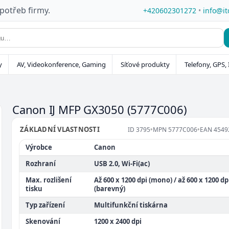
 potřeb firmy.
+420602301272
•
info@it
y
AV, Videokonference, Gaming
Síťové produkty
Telefony, GPS, 
Canon IJ MFP GX3050
(5777C006)
ZÁKLADNÍ VLASTNOSTI
ID
3795
•
MPN
5777C006
•
EAN
4549
Výrobce
Canon
Rozhraní
USB 2.0, Wi-Fi(ac)
Max. rozlišení
Až 600 x 1200 dpi (mono) / až 600 x 1200 dp
tisku
(barevný)
Typ zařízení
Multifunkční tiskárna
Skenování
1200 x 2400 dpi