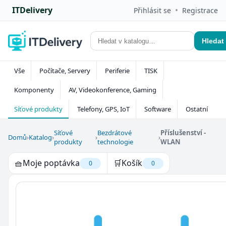
ITDelivery
•
Přihlásit se
Registrace
Hledat
Vše
Počítače, Servery
Periferie
TISK
Komponenty
AV, Videokonference, Gaming
Síťové produkty
Telefony, GPS, IoT
Software
Ostatní
Síťové
Bezdrátové
Příslušenství -
Domů
›
Katalog
›
›
›
produkty
technologie
WLAN
🧺
Moje poptávka
🛒
Košík
0
0