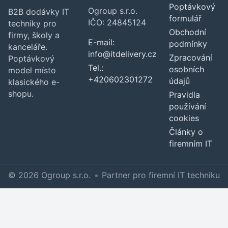
Poptávkový
Ogroup s.r.o.
B2B dodávky IT
formulář
IČO: 24845124
techniky pro
Obchodní
firmy, školy a
E-mail:
podmínky
kanceláře.
info@itdelivery.cz
Zpracování
Poptávkový
Tel.:
osobních
model místo
+420602301272
údajů
klasického e-
shopu.
Pravidla
používání
cookies
Články o
firemním IT
© 2026 Ogroup s.r.o.
•
Partner pro firemní IT techniku