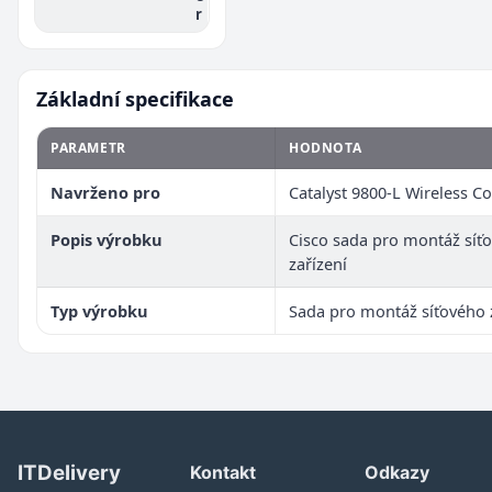
r
Základní specifikace
PARAMETR
HODNOTA
Navrženo pro
Catalyst 9800-L Wireless Co
Popis výrobku
Cisco sada pro montáž síť
zařízení
Typ výrobku
Sada pro montáž síťového 
ITDelivery
Kontakt
Odkazy