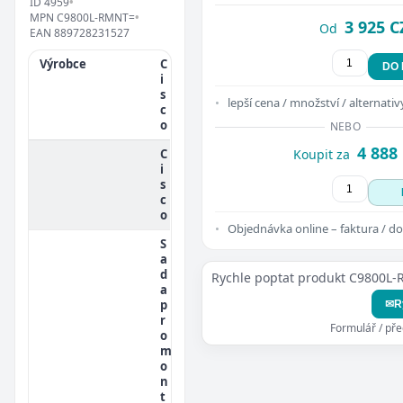
ID
4959
•
MPN
C9800L-RMNT=
•
3 925 C
Od
EAN
889728231527
Výrobce
C
DO
i
s
lepší cena / množství / alternativ
c
o
NEBO
4 888
C
Koupit za
i
s
c
o
Objednávka online – faktura / do
S
a
d
Rychle poptat produkt C9800L
a
p
✉
R
r
Formulář / př
o
m
o
n
t