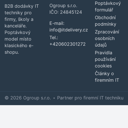
Poptávkový
Ogroup s.r.o.
B2B dodávky IT
formulář
IČO: 24845124
techniky pro
Obchodní
firmy, školy a
E-mail:
podmínky
kanceláře.
info@itdelivery.cz
Zpracování
Poptávkový
Tel.:
osobních
model místo
+420602301272
údajů
klasického e-
shopu.
Pravidla
používání
cookies
Články o
firemním IT
© 2026 Ogroup s.r.o.
•
Partner pro firemní IT techniku