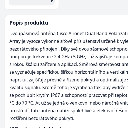
P
Popis produktu
Dvoupásmová anténa Cisco Aironet Dual-Band Polarizati
Array je vysoce výkonné síťové příslušenství určené k vyl
bezdrátového připojení. Díky své dvoupásmové schopnos
podporuje frekvence 2,4 GHz i 5 GHz, což zajišťuje kompat
širokou škálou zařízení a aplikací. Směrová směrovost an
se vyznačuje specifickou šířkou horizontálního a vertikál
paprsku, zajišťuje přesné a řízené pokrytí a optimalizuje s
kvalitu signálu. Kromě toho je vyrobena tak, aby vydržel
se pochlubit krytím IP67 a schopností pracovat při teplo
°C do 70 °C. Ať už se jedná o venkovní nebo náročné vnit
prostředí, tato anténa nabízí spolehlivé a efektivní řešen
rozšíření bezdrátového pokrytí.