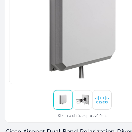
Klikni na obrázek pro zvětšení.
Cisco Aironet Dual-Band Polarization-Dive