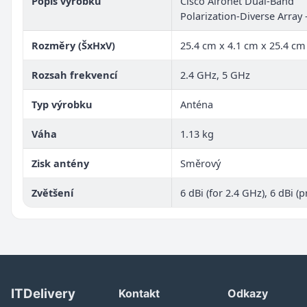
Popis výrobku
Cisco Aironet Dual-Band
Polarization-Diverse Array 
Rozměry (ŠxHxV)
25.4 cm x 4.1 cm x 25.4 cm
Rozsah frekvencí
2.4 GHz, 5 GHz
Typ výrobku
Anténa
Váha
1.13 kg
Zisk antény
Směrový
Zvětšení
6 dBi (for 2.4 GHz), 6 dBi (
ITDelivery
Kontakt
Odkazy