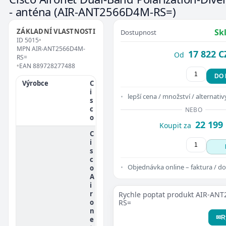
- anténa
(AIR-ANT2566D4M-RS=)
ZÁKLADNÍ VLASTNOSTI
Sk
Dostupnost
ID
5015
•
MPN
AIR-ANT2566D4M-
17 822 C
Od
RS=
•
EAN
889728277488
DO
Výrobce
C
i
lepší cena / množství / alternativ
s
c
NEBO
o
22 199
Koupit za
C
i
s
c
Objednávka online – faktura / do
o
A
i
r
Rychle poptat produkt AIR-AN
o
RS=
n
✉
R
e