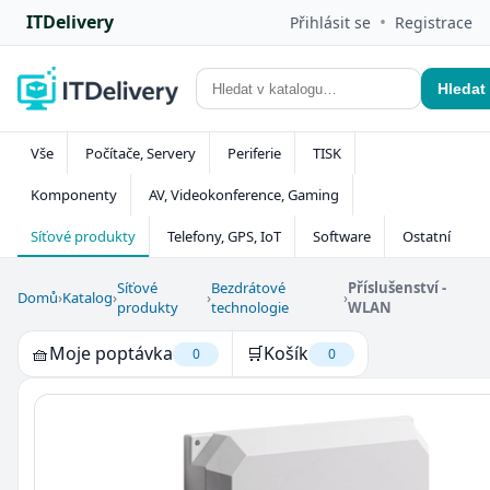
ITDelivery
•
Přihlásit se
Registrace
Hledat
Vše
Počítače, Servery
Periferie
TISK
Komponenty
AV, Videokonference, Gaming
Síťové produkty
Telefony, GPS, IoT
Software
Ostatní
Síťové
Bezdrátové
Příslušenství -
Domů
›
Katalog
›
›
›
produkty
technologie
WLAN
🧺
Moje poptávka
🛒
Košík
0
0