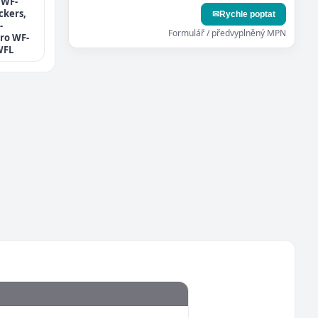
 WF-
ckers,
✉
Rychle poptat
-
Formulář / předvyplněný MPN
ro WF-
WFL