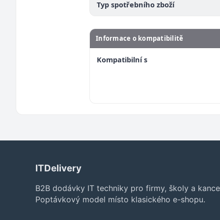
Typ spotřebního zboží
Informace o kompatibilitě
Kompatibilní s
ITDelivery
B2B dodávky IT techniky pro firmy, školy a kance
Poptávkový model místo klasického e-shopu.