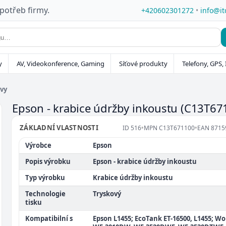
 potřeb firmy.
+420602301272
•
info@it
y
AV, Videokonference, Gaming
Síťové produkty
Telefony, GPS, 
vy
Epson - krabice údržby inkoustu
(C13T67
ZÁKLADNÍ VLASTNOSTI
ID
516
•
MPN
C13T671100
•
EAN
8715
Výrobce
Epson
Popis výrobku
Epson - krabice údržby inkoustu
Typ výrobku
Krabice údržby inkoustu
Technologie
Tryskový
tisku
Kompatibilní s
Epson L1455; EcoTank ET-16500, L1455; W