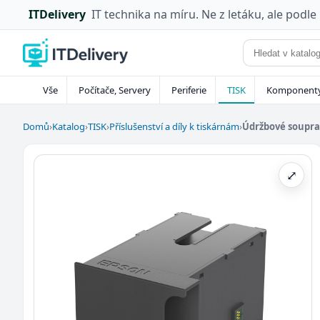
ITDelivery
IT technika na míru. Ne z letáku, ale podle
Vše
Počítače, Servery
Periferie
TISK
Komponent
Domů
›
Katalog
›
TISK
›
Příslušenství a díly k tiskárnám
›
Údržbové soupra
⤢