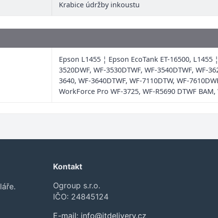
Krabice údržby inkoustu
Epson L1455 ¦ Epson EcoTank ET-16500, L1455
3520DWF, WF-3530DTWF, WF-3540DTWF, WF-362
3640, WF-3640DTWF, WF-7110DTW, WF-7610DWF,
WorkForce Pro WF-3725, WF-R5690 DTWF BAM
Kontakt
Ogroup s.r.o.
láře.
IČO: 24845124
E-mail:
info@itdelivery.cz