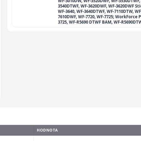
WF-3010DW, WF-3520DWF, WF-3530DTWF,
3540DTWF, WF-3620DWF, WF-3620DWF Sti
WF-3640, WF-3640DTWF, WF-7110DTW, WF
7610DWF, WF-7720, WF-7725; WorkForce P
3725, WF-R5690 DTWF BAM, WF-R5690DT
HODNOTA