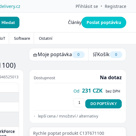
•
delivery.cz
Přihlásit se
Registrace
Články
Poslat poptávku
Hledat
IoT
Software
Ostatní
🧺
Moje poptávka
🛒
Košík
0
0
1100)
Na dotaz
946525013
Dostupnost
231 CZK
Od
bez DPH
DO POPTÁVKY
lepší cena / množství / alternativy
orkForce
Rychle poptat produkt C13T671100