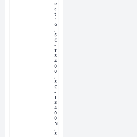
e
c
t
r
o
,
S
C
-
T
3
4
0
0
,
S
C
-
T
3
4
0
0
N
,
S