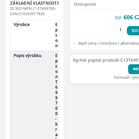
ZÁKLADNÍ VLASTNOSTI
Dostupnost
ID
992
•
MPN
C13T699700
•
EAN
010343917828
606 C
Od
Výrobce
E
p
DO
s
o
lepší cena / množství / alternativ
n
Popis výrobku
E
Rychle poptat produkt C13T699
p
s
✉
R
o
n
Formulář / př
T
6
9
9
7
0
0
-
k
r
a