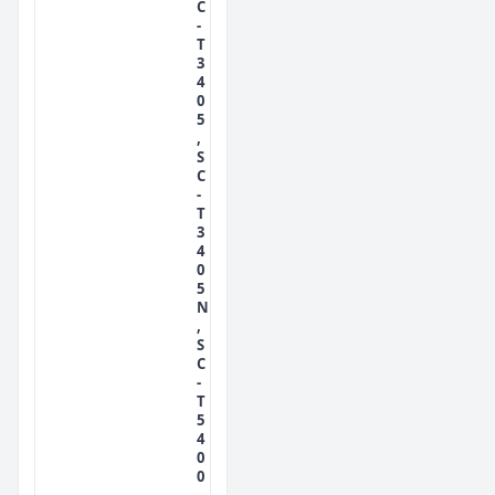
C
-
T
3
4
0
5
,
S
C
-
T
3
4
0
5
N
,
S
C
-
T
5
4
0
0