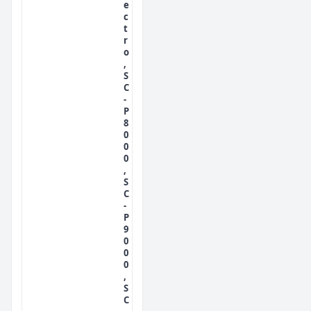
e
c
t
r
o
,
S
C
-
P
8
0
0
0
,
S
C
-
P
9
0
0
0
,
S
C