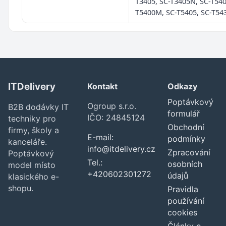
T3405, SC-T3405N, SC-T540
T5400M, SC-T5405, SC-T54
ITDelivery
Kontakt
Odkazy
Poptávkový
Ogroup s.r.o.
B2B dodávky IT
formulář
IČO: 24845124
techniky pro
Obchodní
firmy, školy a
E-mail:
podmínky
kanceláře.
info@itdelivery.cz
Zpracování
Poptávkový
Tel.:
osobních
model místo
+420602301272
údajů
klasického e-
shopu.
Pravidla
používání
cookies