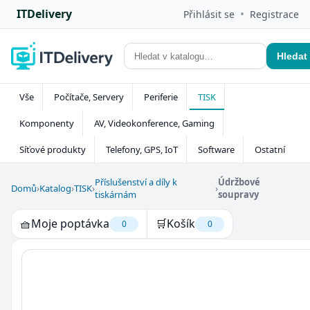
ITDelivery
•
Přihlásit se
Registrace
Hledat
Vše
Počítače, Servery
Periferie
TISK
Komponenty
AV, Videokonference, Gaming
Síťové produkty
Telefony, GPS, IoT
Software
Ostatní
Příslušenství a díly k
Údržbové
Domů
›
Katalog
›
TISK
›
›
tiskárnám
soupravy
🧺
Moje poptávka
🛒
Košík
0
0