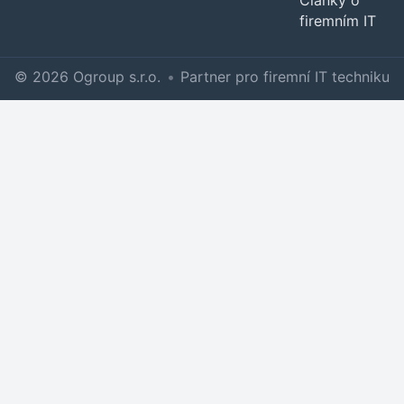
Články o
firemním IT
© 2026 Ogroup s.r.o.
•
Partner pro firemní IT techniku