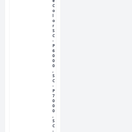
e
C
o
l
o
r
S
C
-
P
6
0
0
0
,
S
C
-
P
7
0
0
0
,
S
C
-