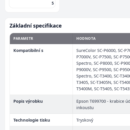
5
Základní specifikace
PARAMETR
HODNOTA
Kompatibilní s
SureColor SC-P6000, SC-P7
P7000V, SC-P7500, SC-P750
Spectro, SC-P8000, SC-P900
P9000V, SC-P9500, SC-P950
Spectro, SC-T3400, SC-T340
T3405, SC-T3405N, SC-T5400
T5400M, SC-T5405, SC-T543
Popis výrobku
Epson T699700 - krabice ú
inkoustu
Technologie tisku
Tryskový