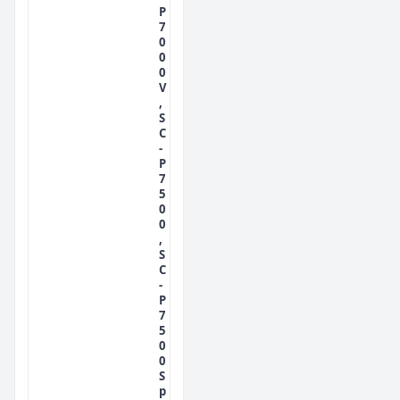
P
7
0
0
0
V
,
S
C
-
P
7
5
0
0
,
S
C
-
P
7
5
0
0
S
p