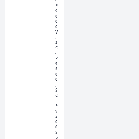
-
P
9
0
0
0
V
,
S
C
-
P
9
5
0
0
,
S
C
-
P
9
5
0
0
S
p