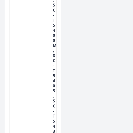
,
S
C
-
T
5
4
0
0
M
,
S
C
-
T
5
4
0
5
,
S
C
-
T
5
4
3