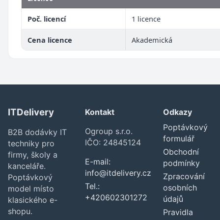
Poč. licencí
1 licence
Cena licence
Akademická
ITDelivery
Kontakt
Odkazy
Poptávkový
Ogroup s.r.o.
B2B dodávky IT
formulář
IČO: 24845124
techniky pro
Obchodní
firmy, školy a
E-mail:
podmínky
kanceláře.
info@itdelivery.cz
Zpracování
Poptávkový
Tel.:
osobních
model místo
+420602301272
údajů
klasického e-
shopu.
Pravidla