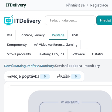
ITDelivery
•
Přihlásit se
Registrace
Hledat
Vše
Počítače, Servery
Periferie
TISK
Komponenty
AV, Videokonference, Gaming
Síťové produkty
Telefony, GPS, IoT
Software
Ostatní
Domů
›
Katalog
›
Periferie
›
Monitory
›
Servisní podpora - monitory
🧺
Moje poptávka
🛒
Košík
0
0