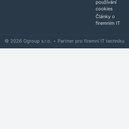
používání
cookies
Články o
firemním IT
© 2026 Ogroup s.r.o.
•
Partner pro firemní IT techniku