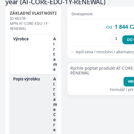
year
(AT-CORE-EDU-1Y-RENEWAL)
ZÁKLADNÍ VLASTNOSTI
Dostupnost
ID
46378
•
MPN
AT-CORE-EDU-1Y-
1 844 C
Od
RENEWAL
Výrobce
A
DO
i
r
lepší cena / množství / alternativ
t
a
m
Rychle poptat produkt AT-CORE
e
RENEWAL
Popis výrobku
A
✉
R
i
r
Formulář / př
t
a
m
e
C
o
r
e