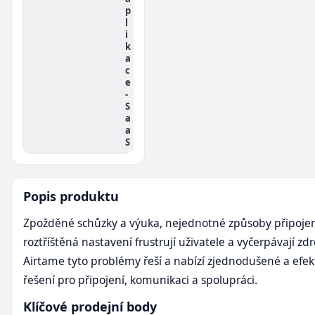
p
l
i
k
a
c
e
-
S
a
a
S
Popis produktu
Zpožděné schůzky a výuka, nejednotné způsoby připojen
roztříštěná nastavení frustrují uživatele a vyčerpávají zdro
Airtame tyto problémy řeší a nabízí zjednodušené a efek
řešení pro připojení, komunikaci a spolupráci.
Klíčové prodejní body