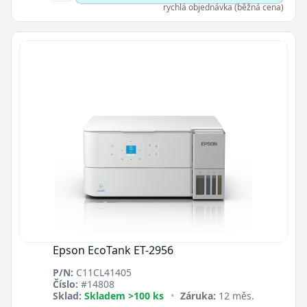
rychlá objednávka (běžná cena)
Epson EcoTank ET-2956
P/N:
C11CL41405
Číslo:
#14808
Sklad:
Skladem >100 ks
•
Záruka:
12 měs.