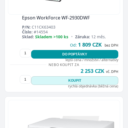
Epson WorkForce WF-2930DWF
P/N:
C11CK63403
Číslo:
#14554
Sklad:
Skladem >100 ks
•
Záruka:
12 měs.
1 809 CZK
Od:
bez DPH
DO POPTÁVKY
lepší cena / množství / alternativy
NEBO KOUPIT ZA
2 253 CZK
vč. DPH
KOUPIT
rychlá objednávka (běžná cena)