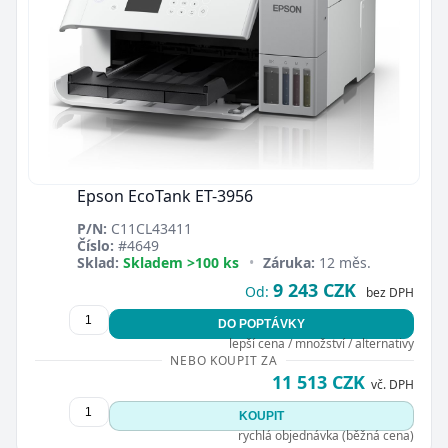
Epson EcoTank ET-3956
P/N:
C11CL43411
Číslo:
#4649
Sklad:
Skladem >100 ks
•
Záruka:
12 měs.
9 243 CZK
Od:
bez DPH
DO POPTÁVKY
lepší cena / množství / alternativy
NEBO KOUPIT ZA
11 513 CZK
vč. DPH
KOUPIT
rychlá objednávka (běžná cena)