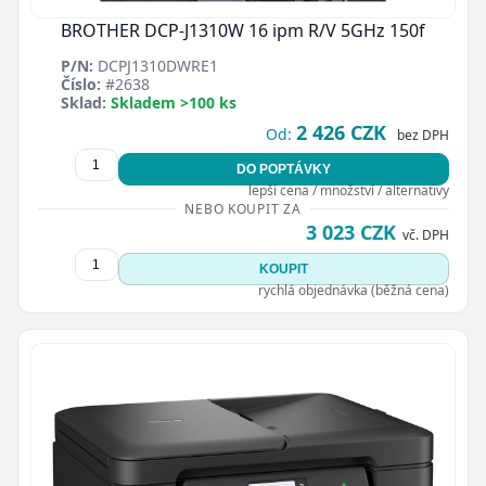
BROTHER DCP-J1310W 16 ipm R/V 5GHz 150f
P/N:
DCPJ1310DWRE1
Číslo:
#2638
Sklad:
Skladem >100 ks
2 426 CZK
Od:
bez DPH
DO POPTÁVKY
lepší cena / množství / alternativy
NEBO KOUPIT ZA
3 023 CZK
vč. DPH
KOUPIT
rychlá objednávka (běžná cena)