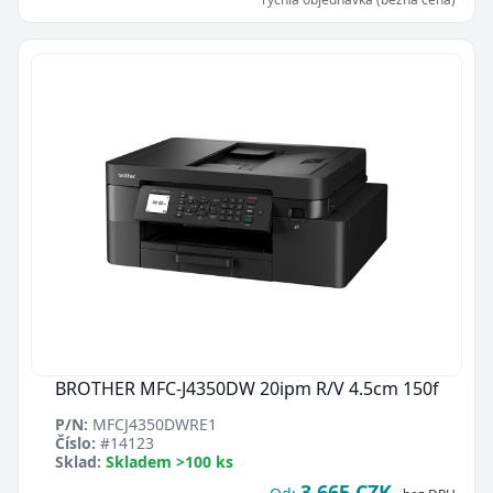
BROTHER MFC-J4350DW 20ipm R/V 4.5cm 150f
P/N:
MFCJ4350DWRE1
Číslo:
#14123
Sklad:
Skladem >100 ks
3 665 CZK