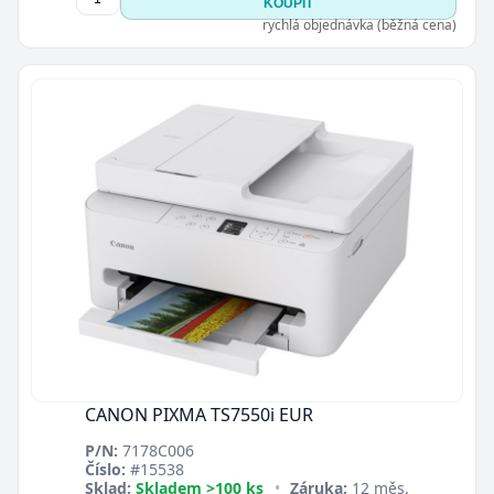
KOUPIT
rychlá objednávka (běžná cena)
CANON PIXMA TS7550i EUR
P/N:
7178C006
Číslo:
#15538
Sklad:
Skladem >100 ks
•
Záruka:
12 měs.