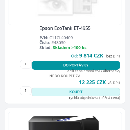
Epson EcoTank ET-4955
P/N:
C11CL40409
Číslo:
#48030
Sklad:
Skladem >100 ks
9 814 CZK
Od:
bez DPH
DO POPTÁVKY
lepší cena / množství / alternativy
NEBO KOUPIT ZA
12 225 CZK
vč. DPH
KOUPIT
rychlá objednávka (běžná cena)