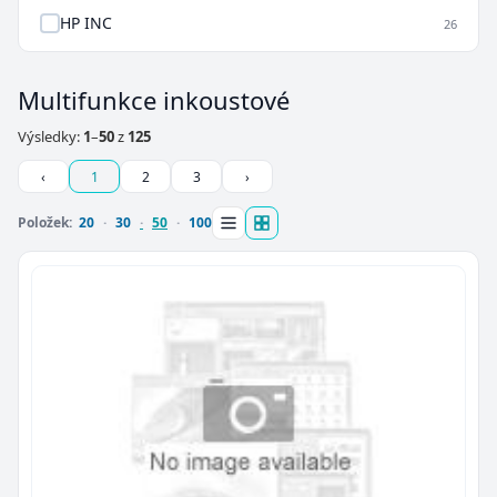
HP INC
26
Multifunkce inkoustové
Výsledky:
1
–
50
z
125
‹
1
2
3
›
Položek:
20
30
50
100