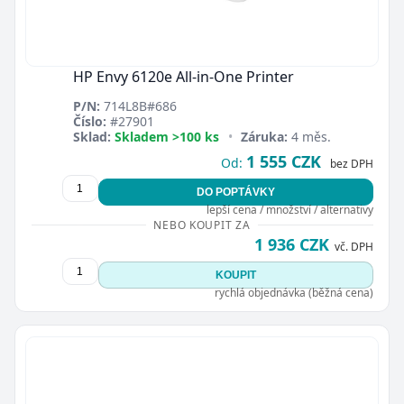
HP Envy 6120e All-in-One Printer
P/N:
714L8B#686
Číslo:
#27901
Sklad:
Skladem >100 ks
•
Záruka:
4 měs.
1 555 CZK
Od:
bez DPH
DO POPTÁVKY
lepší cena / množství / alternativy
NEBO KOUPIT ZA
1 936 CZK
vč. DPH
KOUPIT
rychlá objednávka (běžná cena)