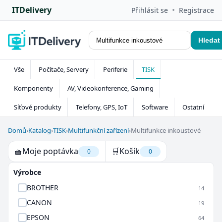
ITDelivery
•
Přihlásit se
Registrace
Hledat
Vše
Počítače, Servery
Periferie
TISK
Komponenty
AV, Videokonference, Gaming
Síťové produkty
Telefony, GPS, IoT
Software
Ostatní
Domů
›
Katalog
›
TISK
›
Multifunkční zařízení
›
Multifunkce inkoustové
🧺
Moje poptávka
🛒
Košík
0
0
Výrobce
BROTHER
14
CANON
19
EPSON
64