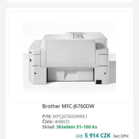
Brother MFC-J6760DW
P/N:
MFCJ6760DWRE1
Číslo:
#48031
Sklad:
Skladem 51–100 ks
5 914 CZK
Od:
bez DPH