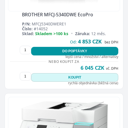
BROTHER MFCJ-5340DWE EcoPro
P/N:
MFCJ5340DWERE1
Číslo:
#14052
Sklad:
Skladem >100 ks
•
Záruka:
12 měs.
4 853 CZK
Od:
bez DPH
DO POPTÁVKY
lepší cena / množství / alternativy
NEBO KOUPIT ZA
6 045 CZK
vč. DPH
KOUPIT
rychlá objednávka (běžná cena)