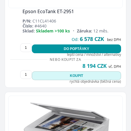
Epson EcoTank ET-2951
P/N:
C11CL41406
Číslo:
#4640
Sklad:
Skladem >100 ks
•
Záruka:
12 měs.
6 578 CZK
Od:
bez DPH
DO POPTÁVKY
lepší cena / množství / alternativy
NEBO KOUPIT ZA
8 194 CZK
vč. DPH
KOUPIT
rychlá objednávka (běžná cena)