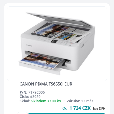
CANON PIXMA TS6550i EUR
P/N:
7179C006
Číslo:
#3959
Sklad:
Skladem >100 ks
•
Záruka:
12 měs.
1 724 CZK
Od:
bez DPH