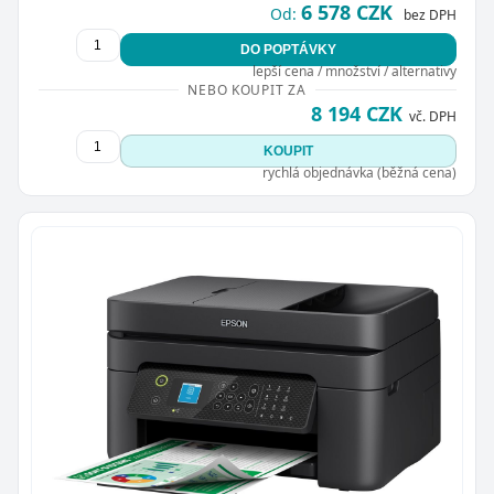
6 578 CZK
Od:
bez DPH
DO POPTÁVKY
lepší cena / množství / alternativy
NEBO KOUPIT ZA
8 194 CZK
vč. DPH
KOUPIT
rychlá objednávka (běžná cena)