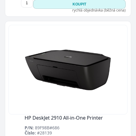
KOUPIT
rychlá objednávka (běžná cena)
HP DeskJet 2910 All-in-One Printer
P/N:
89F98B#686
Číslo:
#28139