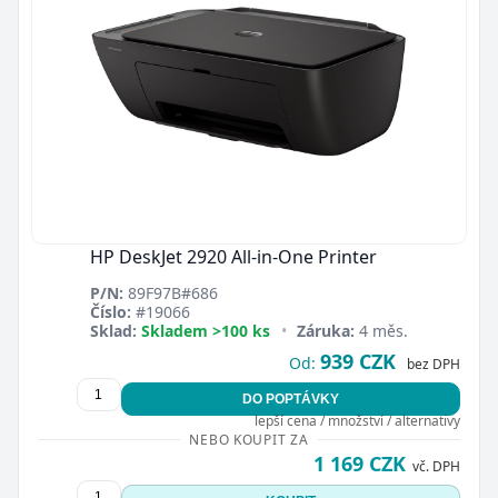
HP DeskJet 2920 All-in-One Printer
P/N:
89F97B#686
Číslo:
#19066
Sklad:
Skladem >100 ks
•
Záruka:
4 měs.
939 CZK
Od:
bez DPH
DO POPTÁVKY
lepší cena / množství / alternativy
NEBO KOUPIT ZA
1 169 CZK
vč. DPH