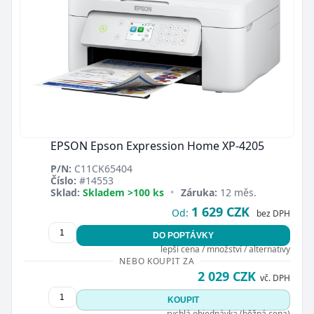
EPSON Epson Expression Home XP-4205
P/N:
C11CK65404
Číslo:
#14553
Sklad:
Skladem >100 ks
•
Záruka:
12 měs.
1 629 CZK
Od:
bez DPH
DO POPTÁVKY
lepší cena / množství / alternativy
NEBO KOUPIT ZA
2 029 CZK
vč. DPH
KOUPIT
rychlá objednávka (běžná cena)