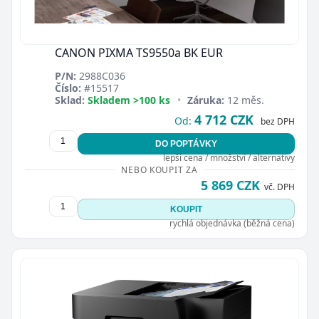
CANON PIXMA TS9550a BK EUR
P/N:
2988C036
Číslo:
#15517
Sklad:
Skladem >100 ks
•
Záruka:
12 měs.
4 712 CZK
Od:
bez DPH
DO POPTÁVKY
lepší cena / množství / alternativy
NEBO KOUPIT ZA
5 869 CZK
vč. DPH
KOUPIT
rychlá objednávka (běžná cena)