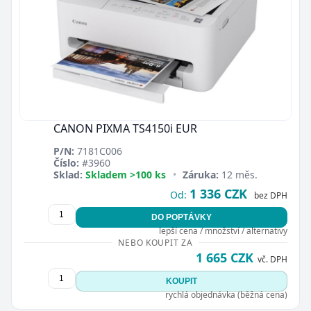
CANON PIXMA TS4150i EUR
P/N:
7181C006
Číslo:
#3960
Sklad:
Skladem >100 ks
•
Záruka:
12 měs.
1 336 CZK
Od:
bez DPH
DO POPTÁVKY
lepší cena / množství / alternativy
NEBO KOUPIT ZA
1 665 CZK
vč. DPH
KOUPIT
rychlá objednávka (běžná cena)