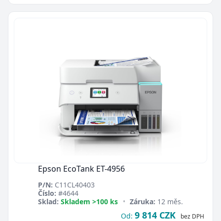
Zavřít
Epson EcoTank ET-4956
P/N:
C11CL40403
Číslo:
#4644
Sklad:
Skladem >100 ks
•
Záruka:
12 měs.
9 814 CZK
Od:
bez DPH