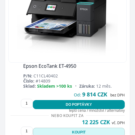
Epson EcoTank ET-4950
P/N:
C11CL40402
Číslo:
#14809
Sklad:
Skladem >100 ks
•
Záruka:
12 měs.
9 814 CZK
Od:
bez DPH
DO POPTÁVKY
lepší cena / množství / alternativy
NEBO KOUPIT ZA
12 225 CZK
vč. DPH
KOUPIT