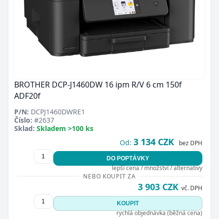
BROTHER DCP-J1460DW 16 ipm R/V 6 cm 150f
ADF20f
P/N:
DCPJ1460DWRE1
Číslo:
#2637
Sklad:
Skladem >100 ks
3 134 CZK
Od:
bez DPH
DO POPTÁVKY
lepší cena / množství / alternativy
NEBO KOUPIT ZA
3 903 CZK
vč. DPH
KOUPIT
rychlá objednávka (běžná cena)