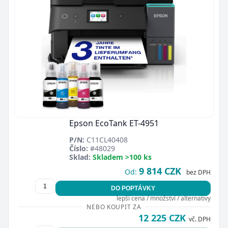
Epson EcoTank ET-4951
P/N:
C11CL40408
Číslo:
#48029
Sklad:
Skladem >100 ks
9 814 CZK
Od:
bez DPH
DO POPTÁVKY
lepší cena / množství / alternativy
NEBO KOUPIT ZA
12 225 CZK
vč. DPH