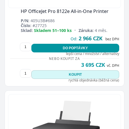
HP OfficeJet Pro 8122e All-in-One Printer
P/N:
405U3B#686
Číslo:
#27725
Sklad:
Skladem 51–100 ks
•
Záruka:
4 měs.
2 966 CZK
Od:
bez DPH
DO POPTÁVKY
lepší cena / množství / alternativy
NEBO KOUPIT ZA
3 695 CZK
vč. DPH
KOUPIT
rychlá objednávka (běžná cena)