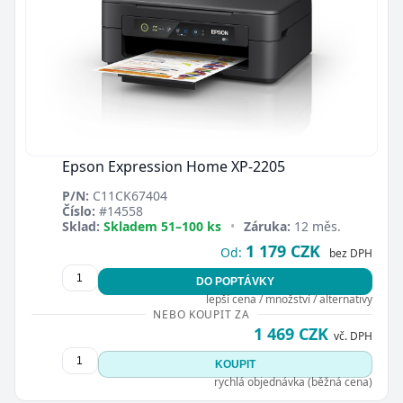
Epson Expression Home XP-2205
P/N:
C11CK67404
Číslo:
#14558
Sklad:
Skladem 51–100 ks
•
Záruka:
12 měs.
1 179 CZK
Od:
bez DPH
DO POPTÁVKY
lepší cena / množství / alternativy
NEBO KOUPIT ZA
1 469 CZK
vč. DPH
KOUPIT
rychlá objednávka (běžná cena)