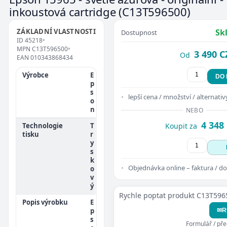
inkoustová cartridge
(C13T596500)
ZÁKLADNÍ VLASTNOSTI
Sk
Dostupnost
ID
45218
•
MPN
C13T596500
•
3 490 C
Od
EAN
010343868434
Výrobce
E
DO
p
s
lepší cena / množství / alternativ
o
n
NEBO
4 348
Technologie
T
Koupit za
tisku
r
y
s
k
Objednávka online – faktura / do
o
v
ý
Rychle poptat produkt C13T596
Popis výrobku
E
p
✉
R
s
Formulář / př