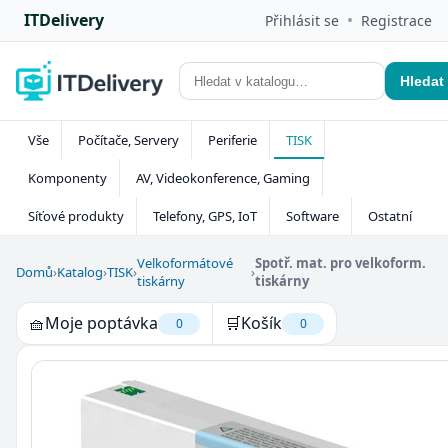
ITDelivery
•
Přihlásit se
Registrace
Hledat
Vše
Počítače, Servery
Periferie
TISK
Komponenty
AV, Videokonference, Gaming
Síťové produkty
Telefony, GPS, IoT
Software
Ostatní
Velkoformátové
Spotř. mat. pro velkoform.
Domů
›
Katalog
›
TISK
›
›
tiskárny
tiskárny
🧺
Moje poptávka
🛒
Košík
0
0