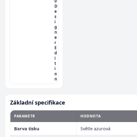
0
D
e
s
i
g
n
e
r
E
d
i
t
i
o
n
Základní specifikace
PARAMETR
HODNOTA
Barva tisku
Světle azurová