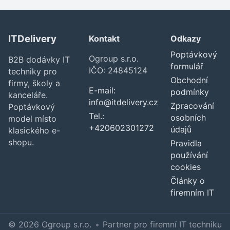
ITDelivery
Kontakt
Odkazy
Poptávkový
Ogroup s.r.o.
B2B dodávky IT
formulář
IČO: 24845124
techniky pro
Obchodní
firmy, školy a
E-mail:
podmínky
kanceláře.
info@itdelivery.cz
Zpracování
Poptávkový
Tel.:
osobních
model místo
+420602301272
údajů
klasického e-
shopu.
Pravidla
používání
cookies
Články o
firemním IT
© 2026 Ogroup s.r.o.
•
Partner pro firemní IT techniku