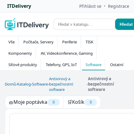
ITDelivery
•
Přihlásit se
Registrace
Hledat
Vše
Počítače, Servery
Periferie
TISK
Komponenty
AV, Videokonference, Gaming
Síťové produkty
Telefony, GPS, IoT
Software
Ostatní
Antivirový a
Antivirový a
Domů
›
Katalog
›
Software
›
bezpečnostní
›
bezpečnostní
software
software
🧺
Moje poptávka
🛒
Košík
0
0