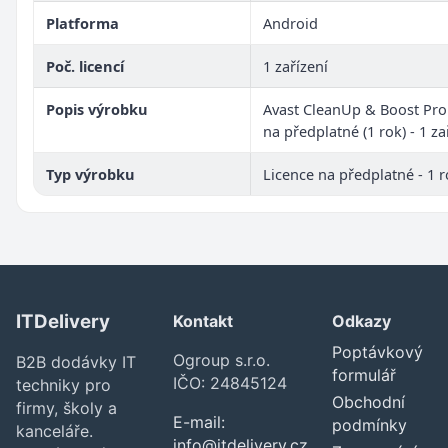
Platforma
Android
Poč. licencí
1 zařízení
Popis výrobku
Avast CleanUp & Boost Pro 
na předplatné (1 rok) - 1 za
Typ výrobku
Licence na předplatné - 1 
ITDelivery
Kontakt
Odkazy
Poptávkový
Ogroup s.r.o.
B2B dodávky IT
formulář
IČO: 24845124
techniky pro
Obchodní
firmy, školy a
E-mail:
podmínky
kanceláře.
info@itdelivery.cz