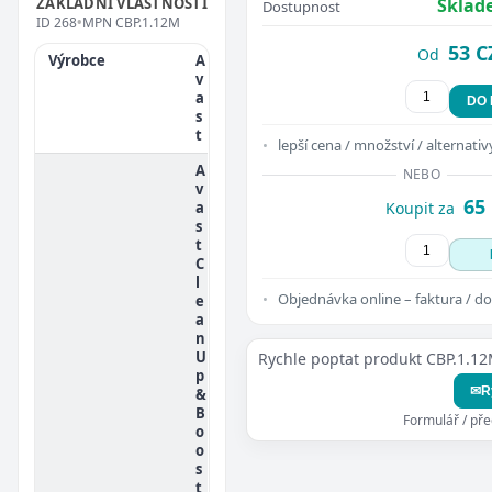
ZÁKLADNÍ VLASTNOSTI
Sklad
Dostupnost
ID
268
•
MPN
CBP.1.12M
53 C
Od
Výrobce
A
v
a
DO
s
t
lepší cena / množství / alternativ
A
NEBO
v
65
a
Koupit za
s
t
C
l
Objednávka online – faktura / do
e
a
n
U
Rychle poptat produkt CBP.1.1
p
✉
R
&
B
Formulář / př
o
o
s
t