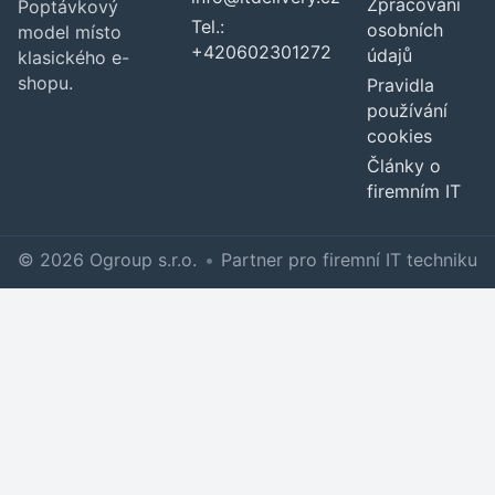
Zpracování
Poptávkový
Tel.:
osobních
model místo
+420602301272
údajů
klasického e-
shopu.
Pravidla
používání
cookies
Články o
firemním IT
© 2026 Ogroup s.r.o.
•
Partner pro firemní IT techniku