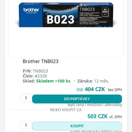
Brother TNB023
P/N:
TNB023
Číslo:
#2328
Sklad:
Skladem >100 ks
•
Záruka:
12 měs.
404 CZK
Od:
bez DPH
DO POPTÁVKY
lepší cena / množství / alternativy
NEBO KOUPIT ZA
503 CZK
vč. DPH
KOUPIT
rychlá objednávka (běžná cena)