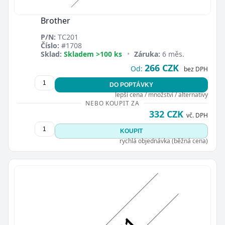
Brother
P/N:
TC201
Číslo:
#1708
Sklad:
Skladem >100 ks
•
Záruka:
6 měs.
266 CZK
Od:
bez DPH
DO POPTÁVKY
lepší cena / množství / alternativy
NEBO KOUPIT ZA
332 CZK
vč. DPH
KOUPIT
rychlá objednávka (běžná cena)