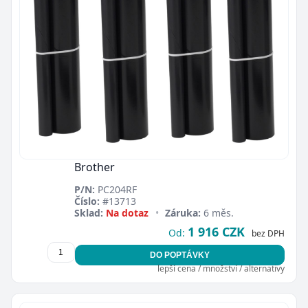
Brother
P/N:
PC204RF
Číslo:
#13713
Sklad:
Na dotaz
•
Záruka:
6 měs.
1 916 CZK
Od:
bez DPH
DO POPTÁVKY
lepší cena / množství / alternativy