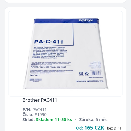
Brother PAC411
P/N:
PAC411
Číslo:
#1990
Sklad:
Skladem 11–50 ks
•
Záruka:
6 měs.
165 CZK
Od:
bez DPH