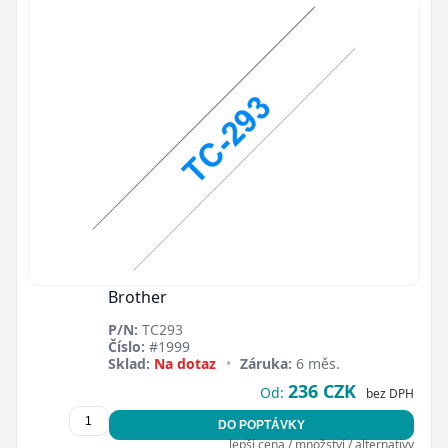
Brother
P/N:
TC293
Číslo:
#1999
Sklad:
Na dotaz
•
Záruka:
6 měs.
236 CZK
Od:
bez DPH
DO POPTÁVKY
lepší cena / množství / alternativy