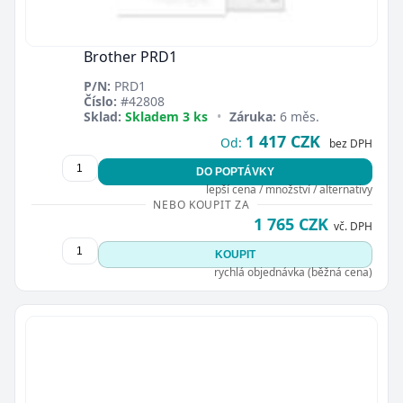
Brother PRD1
P/N:
PRD1
Číslo:
#42808
Sklad:
Skladem 3 ks
•
Záruka:
6 měs.
1 417 CZK
Od:
bez DPH
DO POPTÁVKY
lepší cena / množství / alternativy
NEBO KOUPIT ZA
1 765 CZK
vč. DPH
KOUPIT
rychlá objednávka (běžná cena)