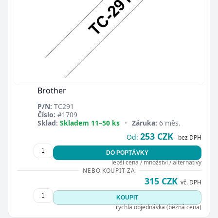
Brother
P/N:
TC291
Číslo:
#1709
Sklad:
Skladem 11–50 ks
•
Záruka:
6 měs.
253 CZK
Od:
bez DPH
DO POPTÁVKY
lepší cena / množství / alternativy
NEBO KOUPIT ZA
315 CZK
vč. DPH
KOUPIT
rychlá objednávka (běžná cena)