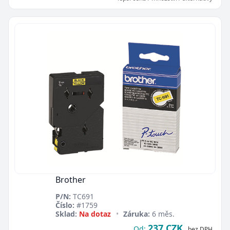
Brother
P/N:
TC691
Číslo:
#1759
Sklad:
Na dotaz
•
Záruka:
6 měs.
237 CZK
Od:
bez DPH