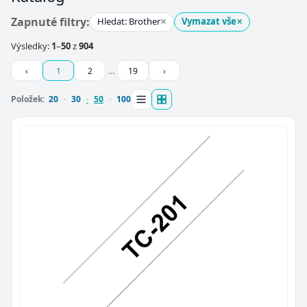
×
×
Zapnuté filtry:
Hledat: Brother
Vymazat vše
Výsledky:
1
–
50
z
904
‹
1
2
…
19
›
Položek:
20
30
50
100