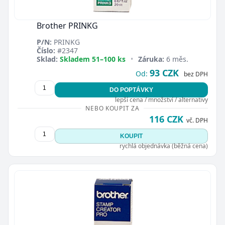
Brother PRINKG
P/N:
PRINKG
Číslo:
#2347
Sklad:
Skladem 51–100 ks
•
Záruka:
6 měs.
93 CZK
Zavřít
Od:
bez DPH
DO POPTÁVKY
lepší cena / množství / alternativy
NEBO KOUPIT ZA
116 CZK
vč. DPH
KOUPIT
rychlá objednávka (běžná cena)