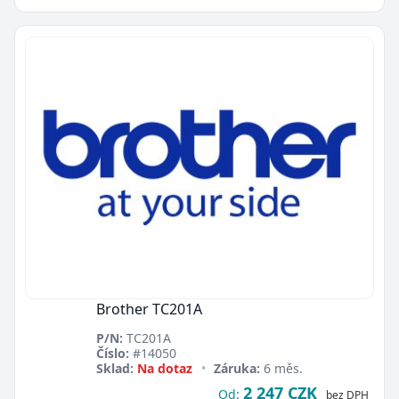
Brother TC201A
P/N:
TC201A
Číslo:
#14050
Sklad:
Na dotaz
•
Záruka:
6 měs.
2 247 CZK
Od:
bez DPH