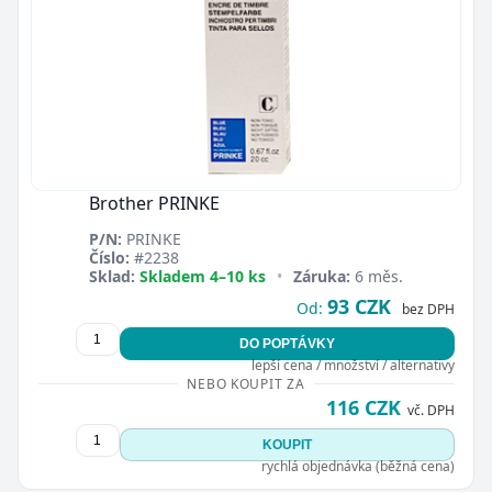
Brother PRINKE
P/N:
PRINKE
Číslo:
#2238
Sklad:
Skladem 4–10 ks
•
Záruka:
6 měs.
93 CZK
Od:
bez DPH
DO POPTÁVKY
lepší cena / množství / alternativy
NEBO KOUPIT ZA
116 CZK
vč. DPH
KOUPIT
rychlá objednávka (běžná cena)