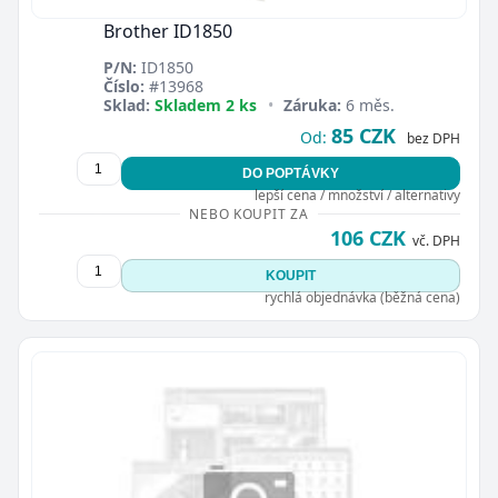
Brother ID1850
P/N:
ID1850
Číslo:
#13968
Sklad:
Skladem 2 ks
•
Záruka:
6 měs.
85 CZK
Od:
bez DPH
DO POPTÁVKY
lepší cena / množství / alternativy
NEBO KOUPIT ZA
106 CZK
vč. DPH
KOUPIT
rychlá objednávka (běžná cena)