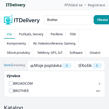
ITDelivery
•
Přihlásit se
Registrace
Hledat
Vše
Počítače, Servery
Periferie
TISK
Komponenty
AV, Videokonference, Gaming
Síťové produkty
Telefony, GPS, IoT
Software
Ostatní
Domů
›
Katalog
🧺
Moje poptávka
🛒
Košík
0
0
Výrobce
BROADCOM
8
BROTHER
886
Katalog