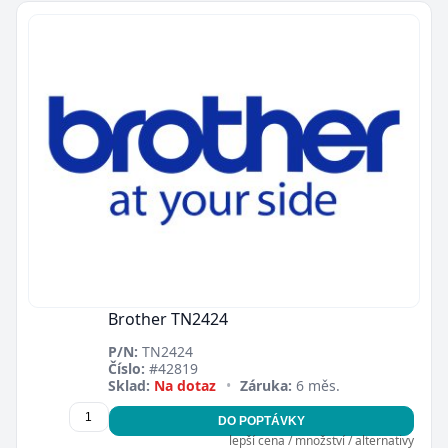
Brother TN2424
P/N:
TN2424
Číslo:
#42819
Sklad:
Na dotaz
•
Záruka:
6 měs.
DO POPTÁVKY
lepší cena / množství / alternativy