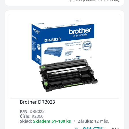
Brother DRB023
P/N:
DRB023
Číslo:
#2360
Sklad:
Skladem 51–100 ks
•
Záruka:
12 měs.
844 CZK