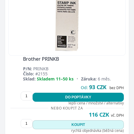
Brother PRINKB
P/N:
PRINKB
Číslo:
#2155
Sklad:
Skladem 11–50 ks
•
Záruka:
6 měs.
93 CZK
Od:
bez DPH
DO POPTÁVKY
lepší cena / množství / alternativy
NEBO KOUPIT ZA
116 CZK
vč. DPH
KOUPIT
rychlá objednávka (běžná cena)