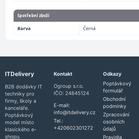
Spotřební zboží
Barva
Černá
ITDelivery
Kontakt
Odkazy
Poptávkový
Ogroup s.r.o.
B2B dodávky IT
formulář
IČO: 24845124
techniky pro
Obchodní
firmy, školy a
E-mail:
podmínky
kanceláře.
info@itdelivery.cz
Zpracování
Poptávkový
Tel.:
osobních
model místo
+420602301272
údajů
klasického e-
shopu.
Pravidla