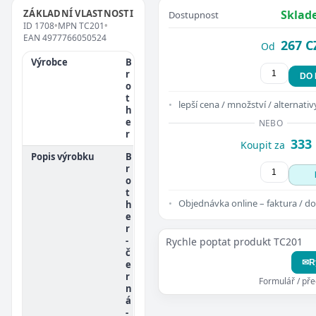
ZÁKLADNÍ VLASTNOSTI
Sklad
Dostupnost
ID
1708
•
MPN
TC201
•
EAN
4977766050524
267 C
Od
Výrobce
B
r
DO
o
t
lepší cena / množství / alternativ
h
e
NEBO
r
333
Koupit za
Popis výrobku
B
r
o
t
Objednávka online – faktura / do
h
e
r
-
Rychle poptat produkt TC201
č
✉
R
e
r
Formulář / př
n
á
-