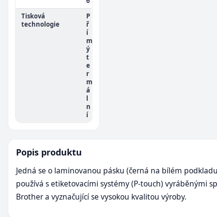
6
Tisková
P
technologie
ř
í
m
ý
t
e
r
m
á
l
n
í
Popis produktu
Jedná se o laminovanou pásku (černá na bílém podkladu)
používá s etiketovacími systémy (P-touch) vyráběnými sp
Brother a vyznačující se vysokou kvalitou výroby.