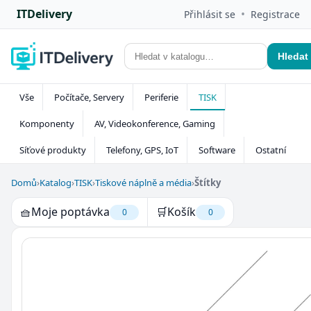
ITDelivery
•
Přihlásit se
Registrace
Hledat
Vše
Počítače, Servery
Periferie
TISK
Komponenty
AV, Videokonference, Gaming
Síťové produkty
Telefony, GPS, IoT
Software
Ostatní
Domů
›
Katalog
›
TISK
›
Tiskové náplně a média
›
Štítky
🧺
Moje poptávka
🛒
Košík
0
0