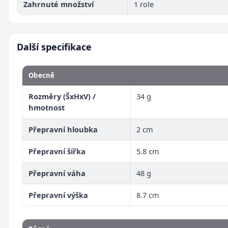
Zahrnuté množství
1 role
Další specifikace
Obecně
Rozměry (ŠxHxV) /
34 g
hmotnost
Přepravní hloubka
2 cm
Přepravní šířka
5.8 cm
Přepravní váha
48 g
Přepravní výška
8.7 cm