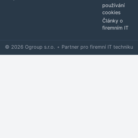
používání
cookies
Články o
firemním IT
© 2026 Ogroup s.r.o.
•
Partner pro firemní IT techniku