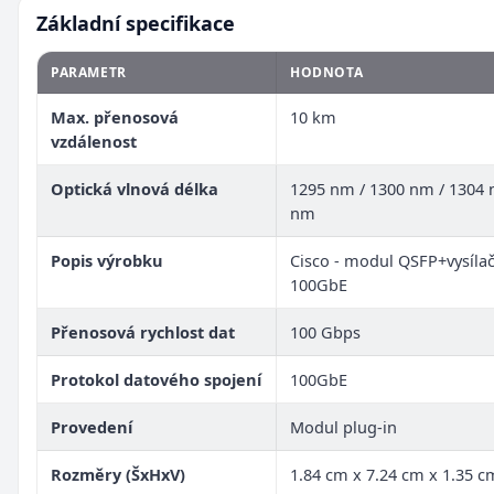
Základní specifikace
PARAMETR
HODNOTA
Max. přenosová
10 km
vzdálenost
Optická vlnová délka
1295 nm / 1300 nm / 1304 
nm
Popis výrobku
Cisco - modul QSFP+vysílač
100GbE
Přenosová rychlost dat
100 Gbps
Protokol datového spojení
100GbE
Provedení
Modul plug-in
Rozměry (ŠxHxV)
1.84 cm x 7.24 cm x 1.35 c