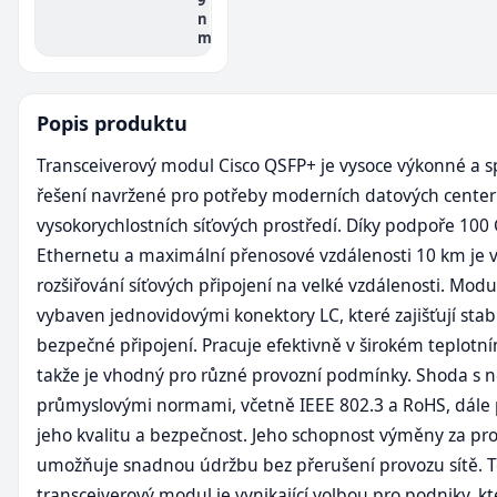
n
m
Popis produktu
Transceiverový modul Cisco QSFP+ je vysoce výkonné a s
řešení navržené pro potřeby moderních datových center
vysokorychlostních síťových prostředí. Díky podpoře 100 
Ethernetu a maximální přenosové vzdálenosti 10 km je 
rozšiřování síťových připojení na velké vzdálenosti. Modul
vybaven jednovidovými konektory LC, které zajišťují stabi
bezpečné připojení. Pracuje efektivně v širokém teplotn
takže je vhodný pro různé provozní podmínky. Shoda s n
průmyslovými normami, včetně IEEE 802.3 a RoHS, dále 
jeho kvalitu a bezpečnost. Jeho schopnost výměny za pr
umožňuje snadnou údržbu bez přerušení provozu sítě. 
transceiverový modul je vynikající volbou pro podniky, kt