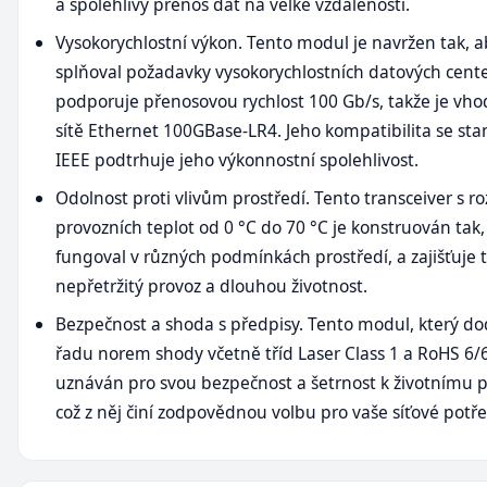
a spolehlivý přenos dat na velké vzdálenosti.
Vysokorychlostní výkon. Tento modul je navržen tak, 
splňoval požadavky vysokorychlostních datových cente
podporuje přenosovou rychlost 100 Gb/s, takže je vho
sítě Ethernet 100GBase-LR4. Jeho kompatibilita se st
IEEE podtrhuje jeho výkonnostní spolehlivost.
Odolnost proti vlivům prostředí. Tento transceiver s 
provozních teplot od 0 °C do 70 °C je konstruován tak,
fungoval v různých podmínkách prostředí, a zajišťuje 
nepřetržitý provoz a dlouhou životnost.
Bezpečnost a shoda s předpisy. Tento modul, který do
řadu norem shody včetně tříd Laser Class 1 a RoHS 6/6
uznáván pro svou bezpečnost a šetrnost k životnímu p
což z něj činí zodpovědnou volbu pro vaše síťové potře