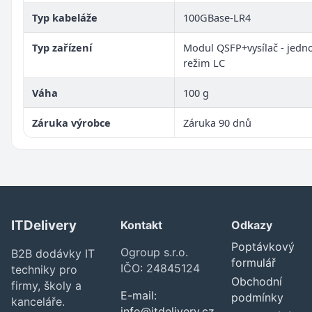
Typ kabeláže
100GBase-LR4
Typ zařízení
Modul QSFP+vysílač - jedn
režim LC
Váha
100 g
Záruka výrobce
Záruka 90 dnů
ITDelivery
Kontakt
Odkazy
Poptávkový
Ogroup s.r.o.
B2B dodávky IT
formulář
IČO: 24845124
techniky pro
Obchodní
firmy, školy a
E-mail:
podmínky
kanceláře.
info@itdelivery.cz