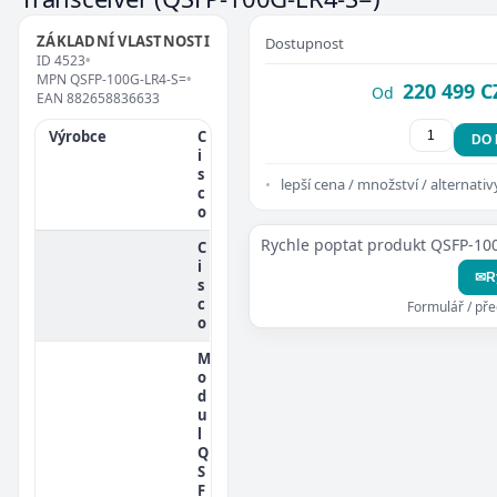
ZÁKLADNÍ VLASTNOSTI
Dostupnost
ID
4523
•
MPN
QSFP-100G-LR4-S=
•
220 499 C
Od
EAN
882658836633
Výrobce
C
DO
i
s
lepší cena / množství / alternativ
c
o
Rychle poptat produkt QSFP-10
C
i
✉
R
s
c
Formulář / př
o
M
o
d
u
l
Q
S
F