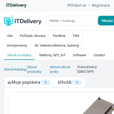
ITDelivery
•
Přihlásit se
Registrace
Hledat
Vše
Počítače, Servery
Periferie
TISK
Komponenty
AV, Videokonference, Gaming
Síťové produkty
Telefony, GPS, IoT
Software
Ostatní
Síťové
Aktivní síťové
Tranceivery
Domů
›
Katalog
›
›
›
produkty
prvky
(GBIC/SFP)
🧺
Moje poptávka
🛒
Košík
0
0