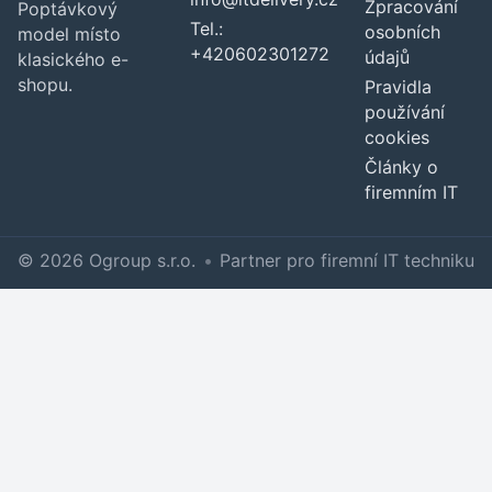
Zpracování
Poptávkový
Tel.:
osobních
model místo
+420602301272
údajů
klasického e-
shopu.
Pravidla
používání
cookies
Články o
firemním IT
© 2026 Ogroup s.r.o.
•
Partner pro firemní IT techniku