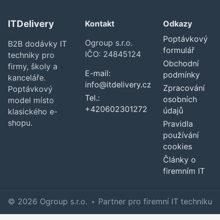
ITDelivery
Kontakt
Odkazy
Poptávkový
Ogroup s.r.o.
B2B dodávky IT
formulář
IČO: 24845124
techniky pro
Obchodní
firmy, školy a
E-mail:
podmínky
kanceláře.
info@itdelivery.cz
Zpracování
Poptávkový
Tel.:
osobních
model místo
+420602301272
údajů
klasického e-
shopu.
Pravidla
používání
cookies
Články o
firemním IT
© 2026 Ogroup s.r.o.
•
Partner pro firemní IT techniku