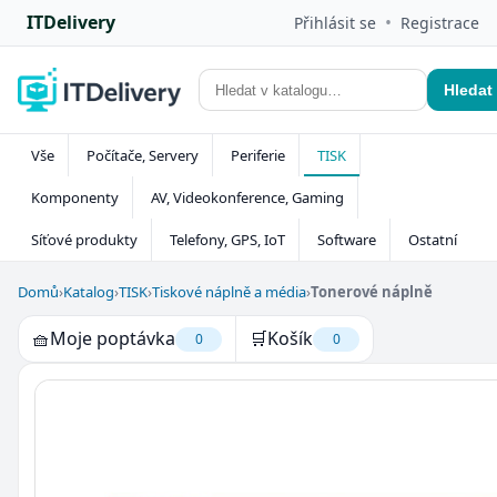
ITDelivery
•
Přihlásit se
Registrace
Hledat
Vše
Počítače, Servery
Periferie
TISK
Komponenty
AV, Videokonference, Gaming
Síťové produkty
Telefony, GPS, IoT
Software
Ostatní
Domů
›
Katalog
›
TISK
›
Tiskové náplně a média
›
Tonerové náplně
🧺
Moje poptávka
🛒
Košík
0
0