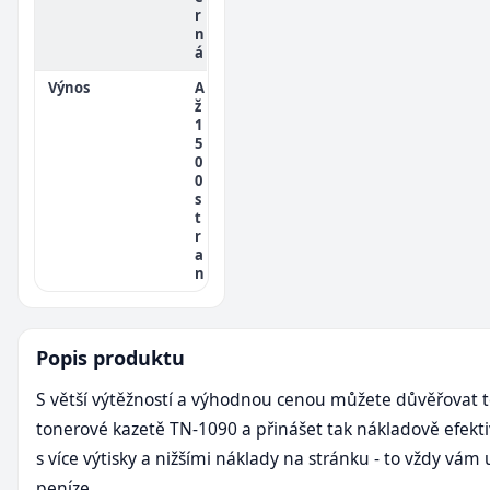
r
n
á
Výnos
A
ž
1
5
0
0
s
t
r
a
n
Popis produktu
S větší výtěžností a výhodnou cenou můžete důvěřovat t
tonerové kazetě TN-1090 a přinášet tak nákladově efekti
s více výtisky a nižšími náklady na stránku - to vždy vám 
peníze.