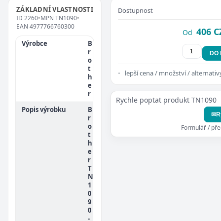
ZÁKLADNÍ VLASTNOSTI
Dostupnost
ID
2260
•
MPN
TN1090
•
EAN
4977766760300
406 C
Od
Výrobce
B
r
DO
o
t
lepší cena / množství / alternativ
h
e
r
Rychle poptat produkt TN1090
Popis výrobku
B
✉
R
r
o
Formulář / př
t
h
e
r
T
N
1
0
9
0
-