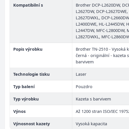
Kompatibilní s
Brother DCP-L2620DW, DC
L2627DW, DCP-L2627DWE,
L2627DWXL, DCP-L2660DW
L2400DWE, HL-L2445DW, H
L2447DW, MFC-L2800DW, 
L2827DWXL, MFC-L2860D
Popis výrobku
Brother TN-2510 - Vysoká k
černá - originální - kazeta s
barvivem
Technologie tisku
Laser
Typ balení
Pouzdro
Typ výrobku
Kazeta s barvivem
Výnos
Až 1200 stran ISO/IEC 1975
Výnosnost kazety
Vysoká kapacita