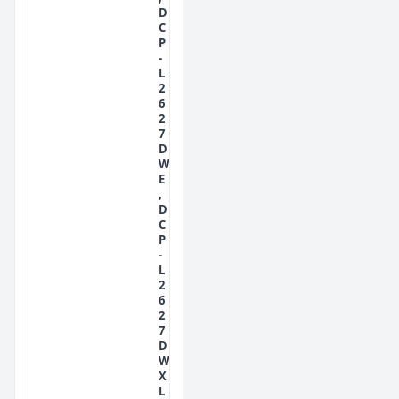
D
C
P
-
L
2
6
2
7
D
W
E
,
D
C
P
-
L
2
6
2
7
D
W
X
L