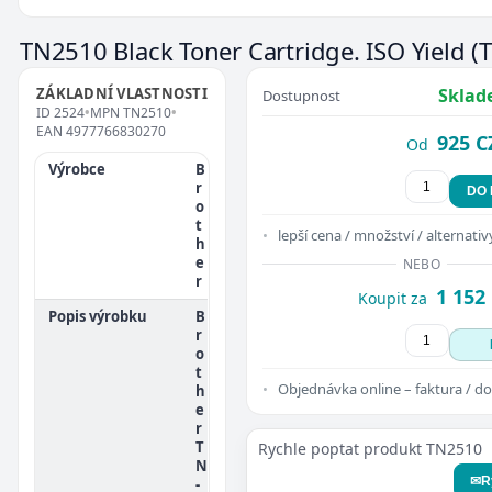
TN2510 Black Toner Cartridge. ISO Yield
(
ZÁKLADNÍ VLASTNOSTI
Sklad
Dostupnost
ID
2524
•
MPN
TN2510
•
EAN
4977766830270
925 C
Od
Výrobce
B
r
DO
o
t
lepší cena / množství / alternativ
h
e
NEBO
r
1 152
Koupit za
Popis výrobku
B
r
o
t
Objednávka online – faktura / do
h
e
r
T
Rychle poptat produkt TN2510
N
✉
R
-