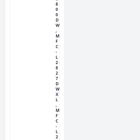
8
0
0
D
W
,
M
F
C
-
L
2
8
2
7
D
W
X
L
,
M
F
C
-
L
2