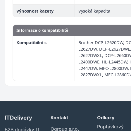
Výnosnost kazety
Vysoká kapacita
Informace o kompatibilitě
Kompatibilní s
Brother DCP-L2620DW, DC
L2627DW, DCP-L2627DWE,
L2627DWXL, DCP-L2660DW
L2400DWE, HL-L2445DW, 
L2447DW, MFC-L2800DW, 
L2827DWXL, MFC-L2860D
ITDelivery
Kontakt
Odkazy
Poptávkový
Ogroup s.r.o.
B2B dodávky IT