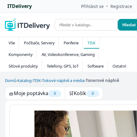
ITDelivery
•
Přihlásit se
Registrace
Hledat
Vše
Počítače, Servery
Periferie
TISK
Komponenty
AV, Videokonference, Gaming
Síťové produkty
Telefony, GPS, IoT
Software
Ostatní
Domů
›
Katalog
›
TISK
›
Tiskové náplně a média
›
Tonerové náplně
🧺
Moje poptávka
🛒
Košík
0
0