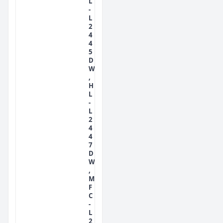
L
-
L
2
4
4
5
D
W
,
H
L
-
L
2
4
4
7
D
W
,
M
F
C
-
L
2