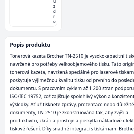
u
z
d
r
o
Popis produktu
Tonerová kazeta Brother TN-2510 je vysokokapacitní tisk
navržené pro potřeby velkoobjemového tisku. Tato origi
tonerová kazeta, navržená speciálně pro laserové tiskárn
poskytuje výjimečnou kvalitu tisku od prvního do posled
dokumentu. S pracovním cyklem až 1 200 stran podpor
ISO/IEC 19752, což zajišťuje spolehlivý výkon a konzisten
výsledky. Ať už tisknete zprávy, prezentace nebo důležité
dokumenty, TN-2510 je zkonstruována tak, aby zvýšila
produktivitu, zkrátila prostoje a poskytla nákladově efekt
tiskové řešení. Díky snadné integraci s tiskárnami Brothe