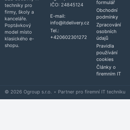
formulář
IČO: 24845124
techniky pro
Obchodní
firmy, školy a
E-mail:
podmínky
kanceláře.
info@itdelivery.cz
Zpracování
Poptávkový
Tel.:
osobních
model místo
+420602301272
údajů
klasického e-
shopu.
Pravidla
používání
cookies
Články o
firemním IT
© 2026 Ogroup s.r.o.
•
Partner pro firemní IT techniku