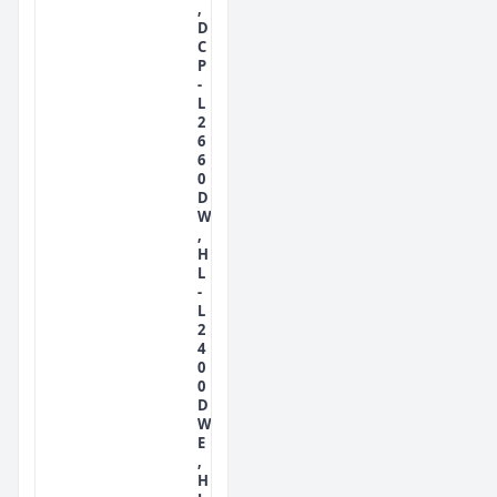
,
D
C
P
-
L
2
6
6
0
D
W
,
H
L
-
L
2
4
0
0
D
W
E
,
H