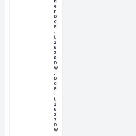
h
e
r
D
C
P
-
L
2
6
2
0
D
W
,
D
C
P
-
L
2
6
2
7
D
W
,